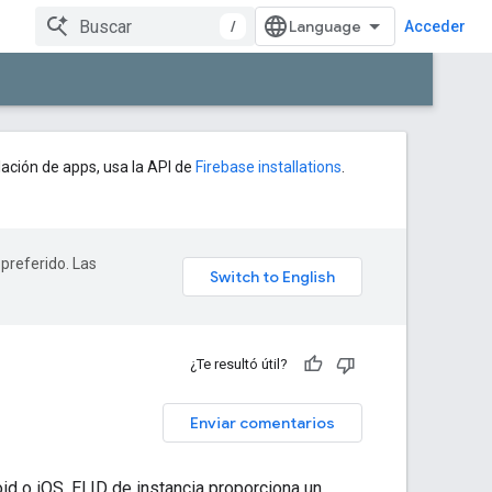
/
Acceder
lación de apps, usa la API de
Firebase installations
.
 preferido. Las
¿Te resultó útil?
Enviar comentarios
id o iOS. El ID de instancia proporciona un