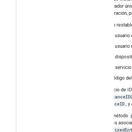
identificador ún
larga duración, 
Se restabl
El usuario 
El usuario 
El disposi
El servici
Código del
El servicio de I
un
InstanceID
InstanceID
, y
Usa el método
servicios asoci
authorizedEn