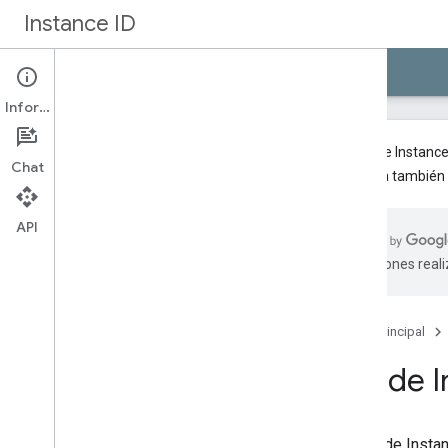
Instance ID
Guías
Referencia
Información
La API de Instance
Chat
Consulta también
Descripción general
Android
API
i
OS
traducciones real
Servidor
Página principal
API de 
La API de Instan