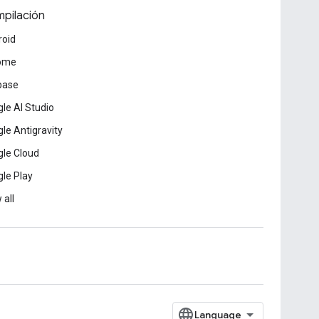
pilación
roid
ome
base
le AI Studio
le Antigravity
le Cloud
le Play
 all