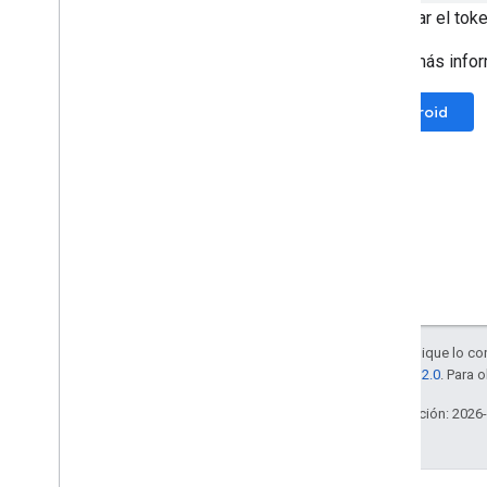
para usar el tok
Obtén más infor
Android
Salvo que se indique lo con
licencia Apache 2.0
. Para 
Última actualización: 2026