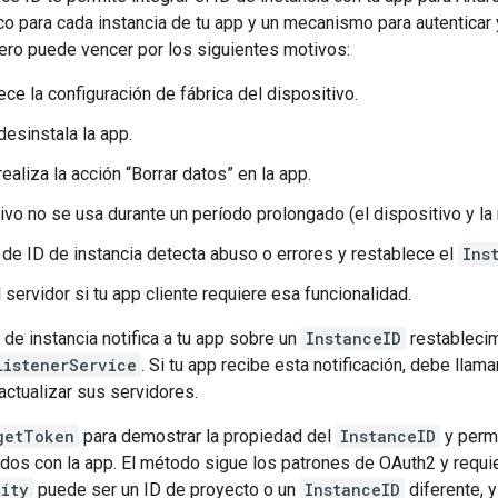
ico para cada instancia de tu app y un mecanismo para autenticar 
pero puede vencer por los siguientes motivos:
ece la configuración de fábrica del dispositivo.
desinstala la app.
realiza la acción “Borrar datos” en la app.
tivo no se usa durante un período prolongado (el dispositivo y la
o de ID de instancia detecta abuso o errores y restablece el
Ins
 servidor si tu app cliente requiere esa funcionalidad.
D de instancia notifica a tu app sobre un
InstanceID
restablecim
ListenerService
. Si tu app recibe esta notificación, debe llama
 actualizar sus servidores.
getToken
para demostrar la propiedad del
InstanceID
y permi
ados con la app. El método sigue los patrones de OAuth2 y requi
tity
puede ser un ID de proyecto o un
InstanceID
diferente, 