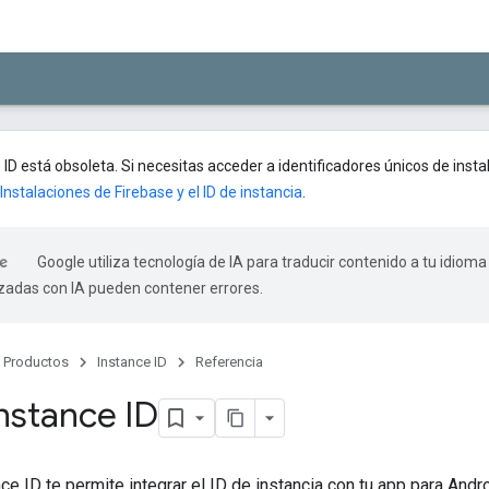
 ID está obsoleta. Si necesitas acceder a identificadores únicos de insta
Instalaciones de Firebase y el ID de instancia
.
Google utiliza tecnología de IA para traducir contenido a tu idioma
izadas con IA pueden contener errores.
Productos
Instance ID
Referencia
Instance ID
ce ID te permite integrar el ID de instancia con tu app para Andro