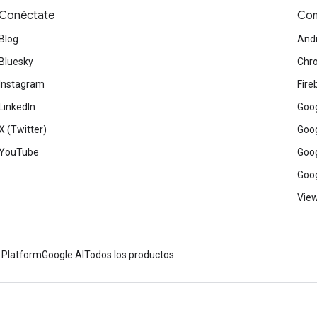
Conéctate
Com
Blog
And
Bluesky
Chr
Instagram
Fire
LinkedIn
Goog
X (Twitter)
Goog
YouTube
Goog
Goog
View
 Platform
Google AI
Todos los productos