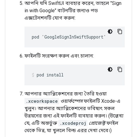
আপনি যদি SwiftUI ব্যবহার করেন, তাহলে "Sign
in with Google" বাটনটির জন্যও পড
এক্সটেনশনটি যোগ করুন:
pod 'GoogleSignInSwiftSupport'
ফাইলটি সংরক্ষণ করুন এবং চালান:
pod install
আপনার অ্যাপ্লিকেশনের জন্য তৈরি হওয়া
.xcworkspace
ওয়ার্কস্পেস
ফাইলটি Xcode-এ
খুলুন। আপনার অ্যাপ্লিকেশনের ভবিষ্যৎ সকল
উন্নয়নের জন্য এই ফাইলটি ব্যবহার করুন। (উল্লেখ্য
যে, এটি অন্তর্ভুক্ত
.xcodeproj
প্রোজেক্ট
ফাইল
থেকে ভিন্ন, যা খুললে বিল্ড এরর দেখা দেবে।)