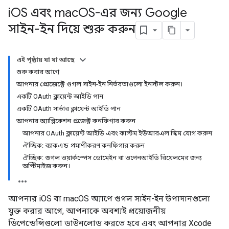
i
OS এবং mac
OS-এর জন্য Google
সাইন-ইন দিয়ে শুরু করুন
এই পৃষ্ঠায় যা যা আছে
শুরু করার আগে
আপনার প্রোজেক্টে গুগল সাইন-ইন নির্ভরতাগুলো ইনস্টল করুন।
একটি OAuth ক্লায়েন্ট আইডি পান
একটি OAuth সার্ভার ক্লায়েন্ট আইডি পান
আপনার অ্যাপ্লিকেশন প্রজেক্ট কনফিগার করুন
আপনার OAuth ক্লায়েন্ট আইডি এবং কাস্টম ইউআরএল স্কিম যোগ করুন
ঐচ্ছিক: ব্যাকএন্ড প্রমাণীকরণ কনফিগার করুন
ঐচ্ছিক: গুগল ওয়ার্কস্পেস ডোমেইন বা ওপেনআইডি রিয়েলমের জন্য
অপ্টিমাইজ করুন।
আপনার iOS বা macOS অ্যাপে গুগল সাইন-ইন উপাদানগুলো
যুক্ত করার আগে, আপনাকে অবশ্যই প্রয়োজনীয়
ডিপেন্ডেন্সিগুলো ডাউনলোড করতে হবে এবং আপনার Xcode