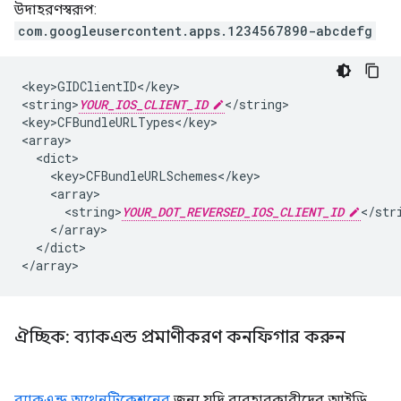
উদাহরণস্বরূপ:
com.googleusercontent.apps.1234567890-abcdefg
<key>GIDClientID</key>

<string>
YOUR_IOS_CLIENT_ID
</string>

<key>CFBundleURLTypes</key>

<array>

  <dict>

    <key>CFBundleURLSchemes</key>

    <array>

      <string>
YOUR_DOT_REVERSED_IOS_CLIENT_ID
</stri
    </array>

  </dict>

</array>
ঐচ্ছিক: ব্যাকএন্ড প্রমাণীকরণ কনফিগার করুন
ব্যাকএন্ড অথেনটিকেশনের
জন্য যদি ব্যবহারকারীদের আইডি