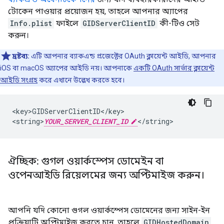
টোকেন পাওয়ার প্রয়োজন হয়, তাহলে আপনার অ্যাপের
Info.plist
ফাইলে
GIDServerClientID
কী-টিও সেট
করুন।
দ্রষ্টব্য:
এটি আপনার ব্যাকএন্ড প্রজেক্টের OAuth ক্লায়েন্ট আইডি, আপনার
iOS বা macOS অ্যাপের আইডি নয়। আপনাকে
একটি OAuth সার্ভার ক্লায়েন্ট
আইডি সংগ্রহ
করে এখানে উল্লেখ করতে হবে।
<key>GIDServerClientID</key>

<string>
YOUR_SERVER_CLIENT_ID
</string>
ঐচ্ছিক: গুগল ওয়ার্কস্পেস ডোমেইন বা
ওপেনআইডি রিয়েলমের জন্য অপ্টিমাইজ করুন।
আপনি যদি কোনো গুগল ওয়ার্কস্পেস ডোমেনের জন্য সাইন-ইন
প্রক্রিয়াটি অপ্টিমাইজ করতে চান, তাহলে
GIDHostedDomain