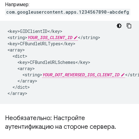
Например:
com.googleusercontent.apps.1234567890-abcdefg
<key>GIDClientID</key>

<string>
YOUR_IOS_CLIENT_ID
</string>

<key>CFBundleURLTypes</key>

<array>

  <dict>

    <key>CFBundleURLSchemes</key>

    <array>

      <string>
YOUR_DOT_REVERSED_IOS_CLIENT_ID
</stri
    </array>

  </dict>

</array>
Необязательно: Настройте
аутентификацию на стороне сервера
.