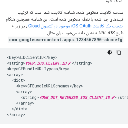
اضافه شود.
شناسه کلاینت معکوس شده، شناسه کلاینت شما است که ترتیب
فیلدهای جدا شده با نقطه معکوس شده است. این شناسه همچنین هنگام
انتخاب یک کلاینت iOS OAuth موجود در کنسول Cloud
، در زیر «
طرح URL iOS
» نشان داده می‌شود. برای مثال:
com.googleusercontent.apps.1234567890-abcdefg
<key>GIDClientID</key>

<string>
YOUR_IOS_CLIENT_ID
</string>

<key>CFBundleURLTypes</key>

<array>

  <dict>

    <key>CFBundleURLSchemes</key>

    <array>

      <string>
YOUR_DOT_REVERSED_IOS_CLIENT_ID
</stri
    </array>

  </dict>

</array>