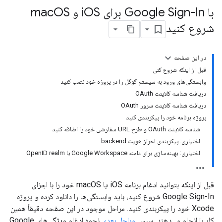
با Google Sign-In برای i
OS و mac
OS
شروع کنید
در این صفحه
قبل از اینکه شروع کنی
وابستگی‌های ورود به سیستم گوگل را در پروژه خود نصب کنید
دریافت شناسه کلاینت OAuth
دریافت شناسه کلاینت سرور OAuth
پروژه برنامه خود را پیکربندی کنید
شناسه کلاینت OAuth و طرح URL سفارشی خود را اضافه کنید
اختیاری: پیکربندی احراز هویت backend
اختیاری: بهینه‌سازی برای دامنه Google Workspace یا OpenID realm
قبل از اینکه بتوانید ادغام برنامه iOS یا macOS خود را با اجزای
Google Sign-In شروع کنید، باید وابستگی‌ها را دانلود کرده و پروژه
Xcode خود را پیکربندی کنید. مراحل موجود در این صفحه دقیقاً همین
کار را انجام می‌دهند. سپس
مراحل بعدی
نحوه ادغام ویژگی‌های Google