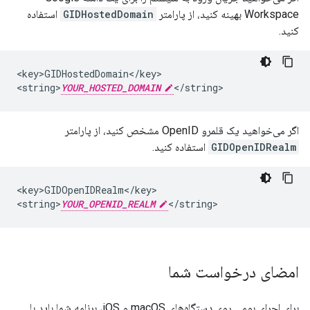
Workspace بهینه کنید، از پارامتر
GIDHostedDomain
استفاده
کنید.
<key>GIDHostedDomain</key>

<string>
YOUR_HOSTED_DOMAIN
</string>
اگر می‌خواهید یک قلمرو OpenID مشخص کنید، از پارامتر
GIDOpenIDRealm
استفاده کنید.
<key>GIDOpenIDRealm</key>

<string>
YOUR_OPENID_REALM
</string>
امضای درخواست شما
برای اجرای بومی روی دستگاه‌های macOS و iOS، برنامه شما باید با