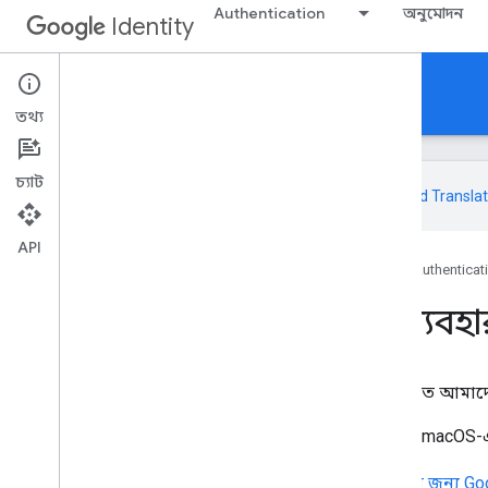
Authentication
অনুমোদন
Identity
Authentication
তথ্য
চ্যাট
এই পৃষ্ঠাটি
Cloud Translat
API
হোম
প্রোডাক্ট
Google Identity
Authenticat
i
OS স্যাম্পল অ্যাপ ব্যবহ
সাইন-ইন কীভাবে কাজ করে তা দেখতে আমাদের
এই নমুনাটি দেখায় কিভাবে iOS এবং macOS-
উদ্দেশ্য-সি-এর জন্য,
iOS সংগ্রহস্থলের জন্য 