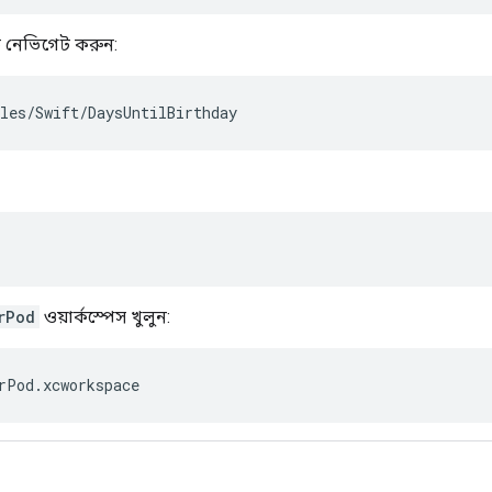
ে নেভিগেট করুন:
les/Swift/DaysUntilBirthday
rPod
ওয়ার্কস্পেস খুলুন:
rPod.xcworkspace