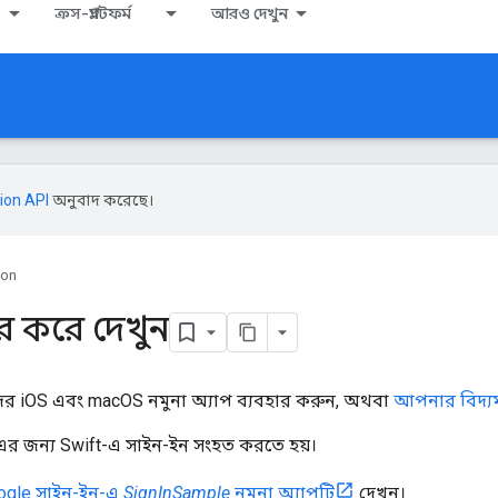
ক্রস-প্ল্যাটফর্ম
আরও দেখুন
ion API
অনুবাদ করেছে।
ion
ার করে দেখুন
 iOS এবং macOS নমুনা অ্যাপ ব্যবহার করুন, অথবা
আপনার বিদ্যম
এর জন্য Swift-এ সাইন-ইন সংহত করতে হয়।
Google সাইন-ইন-এ
SignInSample
নমুনা অ্যাপটি
দেখুন।