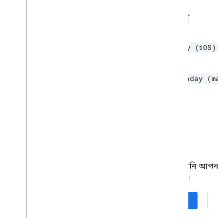
অ্যাপ্লিকেশন চালান
iOS-এর জন্য,
DaysUntilBirthday (iOS)
নমুনা অ্যাপ্লিকেশনটি শুরু করুন।
macOS-এর জন্য,
DaysUntilBirthday (m
করুন।
পরবর্তী পদক্ষেপ
আপনি যদি দেখতে চান কিভাবে আপনি আপনার নি
অথবা, GitHub-এ সম্পূর্ণ নমুনা দেখুন।
আপনার অ্যাপে সাইন-ইন যোগ করুন