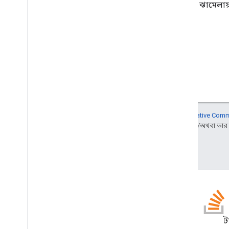
আপনি একটি ভাল অভিজ্ঞতা আছে? ঝামেলায
অন্য কিছু উল্লেখ না করা থাকলে, এই পৃষ্ঠার কন্টেন্ট
Creative Comm
Developers সাইট নীতি
দেখুন। Java হল Oracle এবং/অথবা তার অ্যা
2025-08-29 UTC-তে শেষবার আপডেট করা হয়েছে।
গিটহাব
স