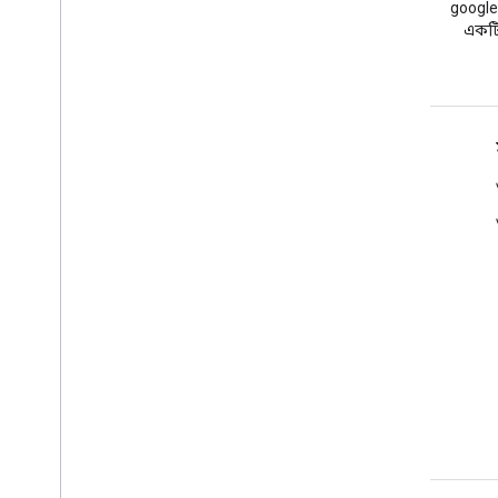
আমাদের নমুনাগুলি কাঁটাচামচ
google
করুন এবং সেগুলি নিজেই চেষ্টা
একটি 
করুন
পণ্যর বিবরণ
সেবা পাবার শর্ত
ব্র্যান্ডিং নির্দেশিকা