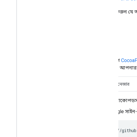
এই নমুনাটি ব্যবহার করতে, নিশ্চিত করুন য
প্রকল্প পান
DaysUntilBirthday
Swift নমুনা অ্যাপ
Cocoa
ডাউনলোড এবং চালানোর জন্য নীচে আপনার পছ
কোকোপডস
সুইফট প্যাকেজ ম্যানেজার
আপনার যদি ইতিমধ্যেই কোকোপডস 
iOS সংগ্রহস্থলের জন্য Google সাইন
git clone https://github