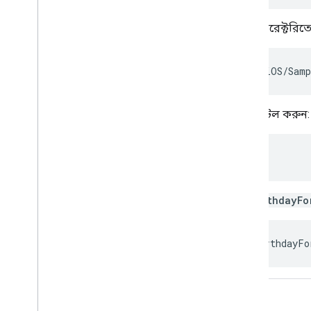
DaysUntilBirthday
ডিরেক্টরিত
cd GoogleSignIn-iOS/Samp
কোকোপডস নির্ভরতা ইনস্টল করুন:
pod install
Xcode এ
DaysUntilBirthdayFo
open DaysUntilBirthdayFo