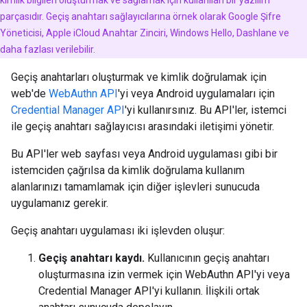
kimlik bilgileri oluşturmak ve sağlamak için kullanılan bir yazılım
parçasıdır. Geçiş anahtarı sağlayıcılarına örnek olarak Google Şifre
Yöneticisi, Apple iCloud Anahtar Zinciri, Windows Hello, Dashlane ve
daha fazlası verilebilir.
Geçiş anahtarları oluşturmak ve kimlik doğrulamak için
web'de
WebAuthn API
'yi veya Android uygulamaları için
Credential Manager API
'yi kullanırsınız. Bu API'ler, istemci
ile geçiş anahtarı sağlayıcısı arasındaki iletişimi yönetir.
Bu API'ler web sayfası veya Android uygulaması gibi bir
istemciden çağrılsa da kimlik doğrulama kullanım
alanlarınızı tamamlamak için diğer işlevleri sunucuda
uygulamanız gerekir.
Geçiş anahtarı uygulaması iki işlevden oluşur:
Geçiş anahtarı kaydı.
Kullanıcının geçiş anahtarı
oluşturmasına izin vermek için WebAuthn API'yi veya
Credential Manager API'yi kullanın. İlişkili ortak