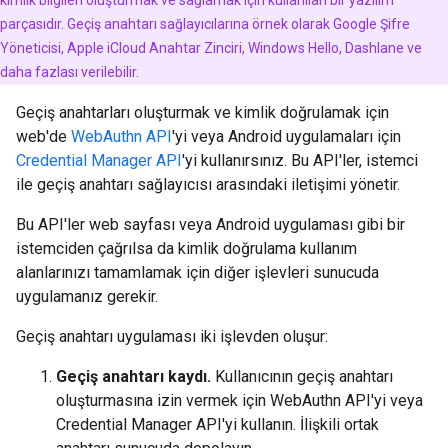
kimlik bilgileri oluşturmak ve sağlamak için kullanılan bir yazılım
parçasıdır. Geçiş anahtarı sağlayıcılarına örnek olarak Google Şifre
Yöneticisi, Apple iCloud Anahtar Zinciri, Windows Hello, Dashlane ve
daha fazlası verilebilir.
Geçiş anahtarları oluşturmak ve kimlik doğrulamak için
web'de
WebAuthn API
'yi veya Android uygulamaları için
Credential Manager API
'yi kullanırsınız. Bu API'ler, istemci
ile geçiş anahtarı sağlayıcısı arasındaki iletişimi yönetir.
Bu API'ler web sayfası veya Android uygulaması gibi bir
istemciden çağrılsa da kimlik doğrulama kullanım
alanlarınızı tamamlamak için diğer işlevleri sunucuda
uygulamanız gerekir.
Geçiş anahtarı uygulaması iki işlevden oluşur:
Geçiş anahtarı kaydı.
Kullanıcının geçiş anahtarı
oluşturmasına izin vermek için WebAuthn API'yi veya
Credential Manager API'yi kullanın. İlişkili ortak