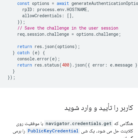
const
options
=
await
generateAuthenticationOpti
rpID
:
process
.
env
.
HOSTNAME
,
allowCredentials
:
[],
});
// Save the challenge in the user session
req
.
session
.
challenge
=
options
.
challenge
;
return
res
.
json
(
options
);
}
catch
(
e
)
{
console
.
error
(
e
);
return
res
.
status
(
400
).
json
({
error
:
e
.
message
}
}
});
کاربر را تأیید و وارد شوید
هنگامی که
navigator.credentials.get
با موفقیت روی
کلاینت حل می شود، یک شی
PublicKeyCredential
را برمی