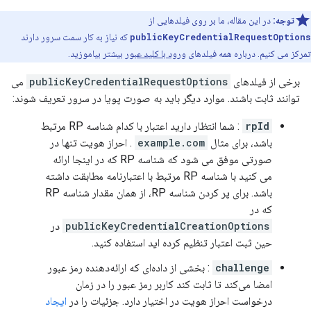
توجه:
در این مقاله، ما بر روی فیلدهایی از
publicKeyCredentialRequestOptions
که نیاز به کار سمت سرور دارند
تمرکز می کنیم. درباره همه فیلدهای
ورود با کلید عبور
بیشتر بیاموزید.
برخی از فیلدهای
publicKeyCredentialRequestOptions
می
توانند ثابت باشند. موارد دیگر باید به صورت پویا در سرور تعریف شوند:
rpId
: شما انتظار دارید اعتبار با کدام شناسه RP مرتبط
باشد، برای مثال
example.com
. احراز هویت تنها در
صورتی موفق می شود که شناسه RP که در اینجا ارائه
می کنید با شناسه RP مرتبط با اعتبارنامه مطابقت داشته
باشد. برای پر کردن شناسه RP، از همان مقدار شناسه RP
که در
publicKeyCredentialCreationOptions
در
حین ثبت اعتبار تنظیم کرده اید استفاده کنید.
challenge
: بخشی از داده‌ای که ارائه‌دهنده رمز عبور
امضا می‌کند تا ثابت کند کاربر رمز عبور را در زمان
درخواست احراز هویت در اختیار دارد. جزئیات را در
ایجاد