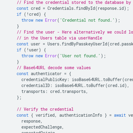
// Find the credential stored to the database by
const
cred
=
Credentials
.
findById
(
response
.
id
);
if
(
!
cred
)
{
throw
new
Error
(
'Credential not found.'
);
}
// Find the user - Here alternatively we could l
// in the Users table via userHandle
const
user
=
Users
.
findByPasskeyUserId
(
cred
.
pass
if
(
!
user
)
{
throw
new
Error
(
'User not found.'
);
}
// Base64URL decode some values
const
authenticator
=
{
credentialPublicKey
:
isoBase64URL
.
toBuffer
(
cre
credentialID
:
isoBase64URL
.
toBuffer
(
cred
.
id
),
transports
:
cred
.
transports
,
};
// Verify the credential
const
{
verified
,
authenticationInfo
}
=
await
ve
response
,
expectedChallenge
,
expectedOrigin
,