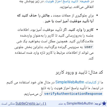
در
ضمیمه: تأیید پاسخ احراز هویت،
در زیر پوشش چه
اتفاقی می‌افتد، بیاموزید.
برای جلوگیری از حملات مجدد
، چالش را حذف کنید که
آیا تأیید موفقیت آمیز است یا خیر
.
کاربر را وارد کنید.
اگر تأیید موفقیت آمیز بود، اطلاعات
جلسه را به‌روزرسانی کنید تا کاربر را به‌عنوان واردشده
علامت‌گذاری کنید. همچنین ممکن است بخواهید یک شی
user
به سرویس گیرنده برگردانید، بنابراین بخش جلویی
می تواند از اطلاعات مرتبط با کاربر تازه وارد شده استفاده
کند.
کد مثال: تایید و ورود کاربر
ما
از کتابخانه SimpleWebAuthn
در مثال های خود استفاده می کنیم.
در اینجا، ما تأیید پاسخ احراز هویت را به تابع
verifyAuthenticationResponse
آن می‌سپاریم.
توجه:
SimpleWebAuthn به متد
verify()
رابط SubtleCrypto
متکی است.