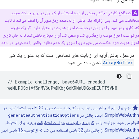
اصطلاح کلیدی:
چالش
بخشی از داده است که از کاربران در برابر حملات مجدد
محافظت می کند. پس از ارائه یک چالش، ارائه‌دهنده رمز عبور آن را امضا می‌کند تا ثابت
کند کاربر رمز عبور را در زمان درخواست احراز هویت در اختیار دارد. اگر یک مهاجم
درخواست احراز هویت را رهگیری کند و سعی کند آن را
دوباره پخش کند
تا به جای کاربر
احراز هویت شود، شکست می خورد زیرا سرور یک عدم تطابق چالش را تشخیص می دهد.
در عمل، چالش آرایه ای از بایت های تصادفی است که به عنوان یک شی
ArrayBuffer
نشان داده می شود.
// Example challenge, base64URL-encoded

مهم:
برای ایجاد چالش می توانید به کتابخانه سمت سرور FIDO خود اعتماد کنید. در
SimpleWebAuthn، ایجاد چالش در
generateAuthenticationOptions
انجام می شود. جزئیات را در
گزینه های ایجاد درخواست اعتبارنامه
ببینید. برای احتیاط،
SimpleWebAuthn از
چالش های 32 بایتی
استفاده می کند که از
توصیه 16 بایتی
ایمن
تر هستند.