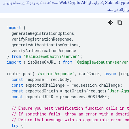
SubtleCrypto یک رابط از Web Crypto API است که عملکرد رمزنگاری سطح پایینی
را ارائه می دهد.
import
{
generateRegistrationOptions
,
verifyRegistrationResponse
,
generateAuthenticationOptions
,
verifyAuthenticationResponse
}
from
'@simplewebauthn/server'
;
import
{
isoBase64URL
}
from
'@simplewebauthn/server
router
.
post
(
'/signinResponse'
,
csrfCheck
,
async
(
req
const
response
=
req
.
body
;
const
expectedChallenge
=
req
.
session
.
challenge
;
const
expectedOrigin
=
getOrigin
(
req
.
get
(
'User-Age
const
expectedRPID
=
process
.
env
.
HOSTNAME
;
// Ensure you nest verification function calls in t
// If something fails, throw an error with a descr
// Return that message with an appropriate error c
try
{