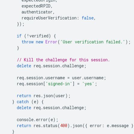
expectedRPID
,
authenticator
,
requireUserVerification
:
false
,
});
if
(
!
verified
)
{
throw
new
Error
(
'User verification failed.'
);
}
// Kill the challenge for this session.
delete
req
.
session
.
challenge
;
req
.
session
.
username
=
user
.
username
;
req
.
session
[
'signed-in'
]
=
'yes'
;
return
res
.
json
(
user
);
}
catch
(
e
)
{
delete
req
.
session
.
challenge
;
console
.
error
(
e
);
return
res
.
status
(
400
).
json
({
error
:
e
.
message
}
}