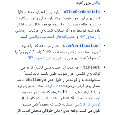
چالش
مرور کنید.
allowCredentials
: آرایه ای از اعتبارنامه های قابل
قبول برای این احراز هویت. یک آرایه خالی را ارسال کنید تا
به کاربر اجازه دهید یک رمز عبور موجود را از لیست نشان
داده شده توسط مرورگر انتخاب کند. برای جزئیات
، چالشی
را از سرور RP
و
اعتبارنامه‌های کشف‌شده واکشی
کنید.
userVerification
: نشان می دهد که آیا تأیید
کاربر با استفاده از قفل صفحه دستگاه "الزامی"، "ترجیح" یا
"منصرف" است. بررسی
واکشی چالش از سرور RP
.
timeout
: چه مدت (بر حسب میلی ثانیه) کاربر می
تواند برای تکمیل احراز هویت طول بکشد. باید نسبتاً
سخاوتمندانه و کوتاه‌تر از طول عمر
challenge
باشد.
مقدار پیش‌فرض توصیه‌شده
5 دقیقه
است، اما می‌توانید
آن را افزایش دهید - تا 10 دقیقه، که هنوز در
محدوده
توصیه‌شده
است. اگر انتظار داشته باشید که کاربران از
گردش کار ترکیبی
استفاده کنند که معمولاً کمی بیشتر
طول می کشد، وقفه های زمانی طولانی منطقی است. اگر