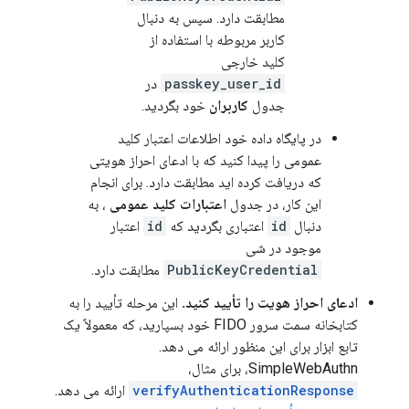
مطابقت دارد. سپس به دنبال
کاربر مربوطه با استفاده از
کلید خارجی
passkey_user_id
در
جدول
کاربران
خود بگردید.
در پایگاه داده خود اطلاعات اعتبار کلید
عمومی را پیدا کنید که با ادعای احراز هویتی
که دریافت کرده اید مطابقت دارد. برای انجام
این کار، در جدول
اعتبارات کلید عمومی
، به
دنبال
id
اعتباری بگردید که
id
اعتبار
موجود در شی
PublicKeyCredential
مطابقت دارد.
ادعای احراز هویت را تأیید کنید.
این مرحله تأیید را به
کتابخانه سمت سرور FIDO خود بسپارید، که معمولاً یک
تابع ابزار برای این منظور ارائه می دهد.
SimpleWebAuthn، برای مثال،
verifyAuthenticationResponse
ارائه می دهد.