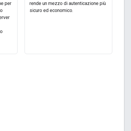
he per
rende un mezzo di autenticazione più
no
sicuro ed economico.
erver
no