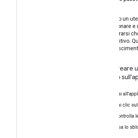
Quando un uten
selezionare e 
assicurarsi che
dispositivo. 
riconoscimento
Per creare u
web o sull'a
Vai all'ap
Fai clic s
Controlla 
Usa lo sbl