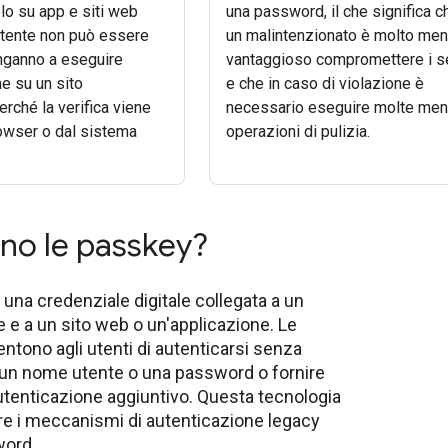
lo su app e siti web
una password, il che significa c
 utente non può essere
un malintenzionato è molto me
inganno a eseguire
vantaggioso compromettere i s
ne su un sito
e che in caso di violazione è
rché la verifica viene
necessario eseguire molte me
rowser o dal sistema
operazioni di pulizia.
no le passkey?
una credenziale digitale collegata a un
 e a un sito web o un'applicazione. Le
tono agli utenti di autenticarsi senza
 un nome utente o una password o fornire
autenticazione aggiuntivo. Questa tecnologia
ire i meccanismi di autenticazione legacy
word.