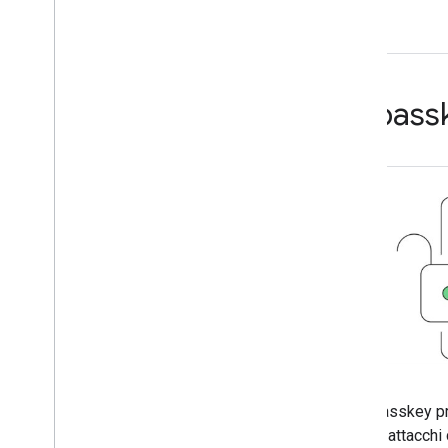
Le pass
Le passkey pr
dagli attacchi