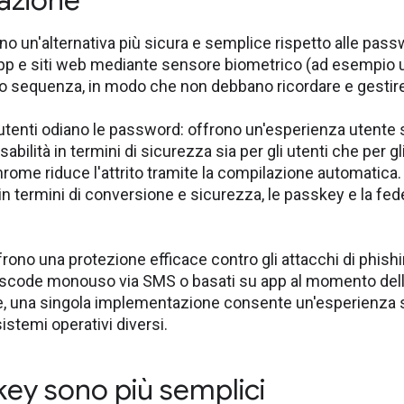
azione
o un'alternativa più sicura e semplice rispetto alle pass
pp e siti web mediante sensore biometrico (ad esempio u
N o sequenza, in modo che non debbano ricordare e gestir
 utenti odiano le password: offrono un'esperienza utente 
bilità in termini di sicurezza sia per gli utenti che per 
rome riduce l'attrito tramite la compilazione automatica. 
in termini di conversione e sicurezza, le passkey e la fed
rono una protezione efficace contro gli attacchi di phish
sscode monouso via SMS o basati su app al momento del
, una singola implementazione consente un'esperienza sen
istemi operativi diversi.
key sono più semplici