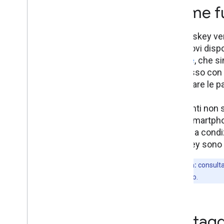
Come fu
Le passkey ven
sui nuovi disp
Google
, che s
l'accesso con 
archiviare le 
Gli utenti non 
sugli smartpho
laptop, a cond
passkey sono 
Nota:
consulta
operativo.
Vantaggi