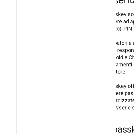
Present
Le passkey son
accedere ad a
del volto), PI
Sviluppatori e
creano responsa
in Android e Ch
miglioramenti 
del settore.
Le passkey off
richiedere pa
standardizzate
su browser e s
Le pass