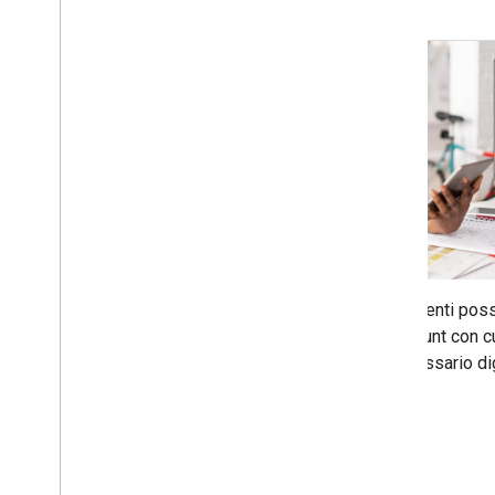
Gli utenti po
account con c
necessario dig