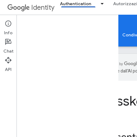
Authentication
Autorizzaz
Identity
Passkeys
Info
Accedi con Google
Verifica app
Passkey
Condiv
Chat
API
generate dall'AI p
Passkey
Panoramica
Casi d'uso
Pass
Esperienza utente
Piattaforme supportate
Guida per gli sviluppatori per le parti
attendibili
Case study