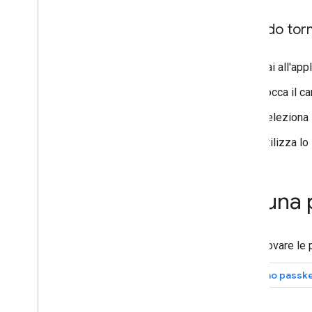
Quando torn
Vai all'app
Tocca il c
Seleziona 
Utilizza l
Fai una
Puoi provare le
Demo passk