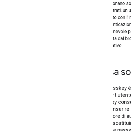
funzionano so
registrati; un
indotto con l'
l'autenticazio
ingannevole pe
gestita dal b
operativo.
Cosa so
Una passkey è 
account utente
passkey consen
dover inserire
un fattore di 
mira a sostitu
come le pass