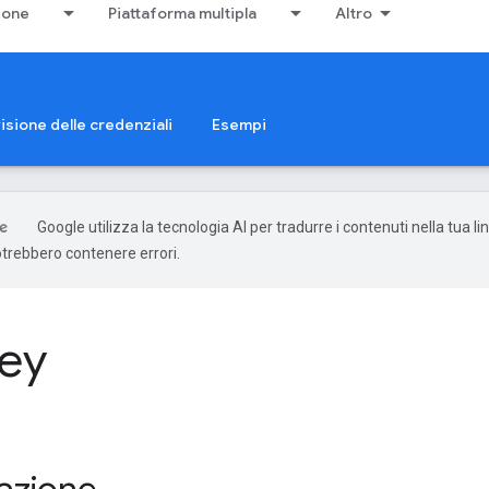
ione
Piattaforma multipla
Altro
isione delle credenziali
Esempi
Google utilizza la tecnologia AI per tradurre i contenuti nella tua li
otrebbero contenere errori.
key