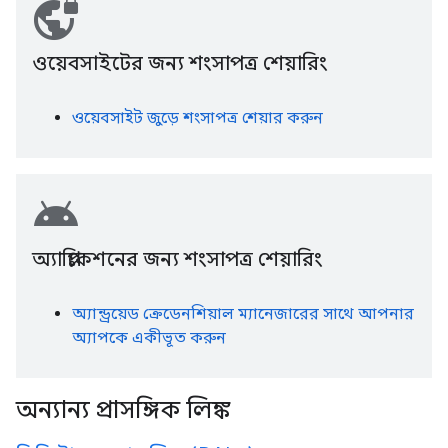
vpn_lock
ওয়েবসাইটের জন্য শংসাপত্র শেয়ারিং
ওয়েবসাইট জুড়ে শংসাপত্র শেয়ার করুন
android
অ্যাপ্লিকেশনের জন্য শংসাপত্র শেয়ারিং
অ্যান্ড্রয়েড ক্রেডেনশিয়াল ম্যানেজারের সাথে আপনার
অ্যাপকে একীভূত করুন
অন্যান্য প্রাসঙ্গিক লিঙ্ক