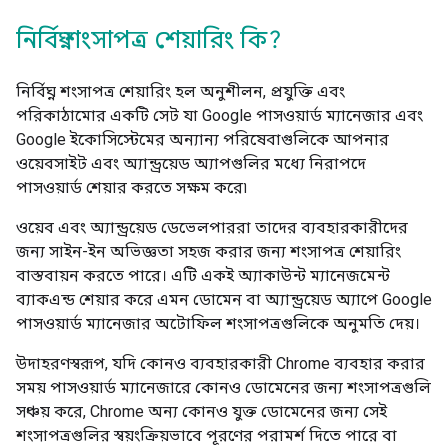
নির্বিঘ্ন শংসাপত্র শেয়ারিং কি?
নির্বিঘ্ন শংসাপত্র শেয়ারিং হল অনুশীলন, প্রযুক্তি এবং
পরিকাঠামোর একটি সেট যা Google পাসওয়ার্ড ম্যানেজার এবং
Google ইকোসিস্টেমের অন্যান্য পরিষেবাগুলিকে আপনার
ওয়েবসাইট এবং অ্যান্ড্রয়েড অ্যাপগুলির মধ্যে নিরাপদে
পাসওয়ার্ড শেয়ার করতে সক্ষম করে৷
ওয়েব এবং অ্যান্ড্রয়েড ডেভেলপাররা তাদের ব্যবহারকারীদের
জন্য সাইন-ইন অভিজ্ঞতা সহজ করার জন্য শংসাপত্র শেয়ারিং
বাস্তবায়ন করতে পারে। এটি একই অ্যাকাউন্ট ম্যানেজমেন্ট
ব্যাকএন্ড শেয়ার করে এমন ডোমেন বা অ্যান্ড্রয়েড অ্যাপে Google
পাসওয়ার্ড ম্যানেজার অটোফিল শংসাপত্রগুলিকে অনুমতি দেয়।
উদাহরণস্বরূপ, যদি কোনও ব্যবহারকারী Chrome ব্যবহার করার
সময় পাসওয়ার্ড ম্যানেজারে কোনও ডোমেনের জন্য শংসাপত্রগুলি
সঞ্চয় করে, Chrome অন্য কোনও যুক্ত ডোমেনের জন্য সেই
শংসাপত্রগুলির স্বয়ংক্রিয়ভাবে পূরণের পরামর্শ দিতে পারে বা