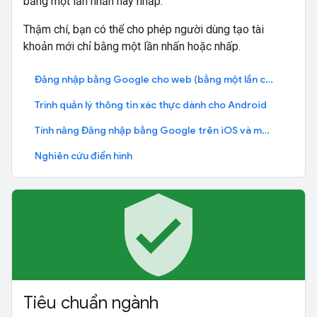
bằng một lần nhấn hay nhấp.
Thậm chí, bạn có thể cho phép người dùng tạo tài
khoản mới chỉ bằng một lần nhấn hoặc nhấp.
Đăng nhập bằng Google cho web (bằng một lần chạm)
Trình quản lý thông tin xác thực dành cho Android
Tính năng Đăng nhập bằng Google trên iOS và macOS
Nghiên cứu điển hình
verified_user
Tiêu chuẩn ngành