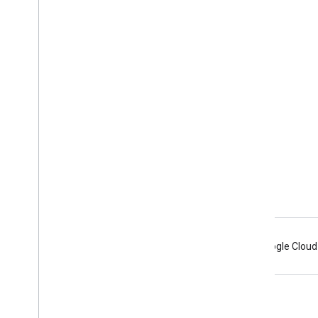
পণ্যর বিবরণ
সেবা পাবার শর্ত
ব্র্যান্ডিং নির্দেশিকা
Android
Chrome
Firebase
Google Cloud
শর্তাবলী
গোপনীয়তা
Manage cookies