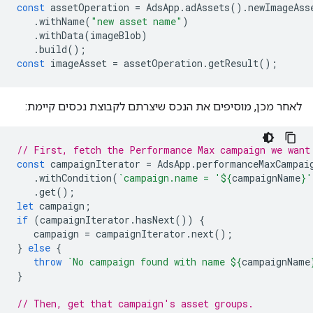
const
assetOperation
=
AdsApp
.
adAssets
().
newImageAss
.
withName
(
"new asset name"
)
.
withData
(
imageBlob
)
.
build
();
const
imageAsset
=
assetOperation
.
getResult
();
לאחר מכן, מוסיפים את הנכס שיצרתם לקבוצת נכסים קיימת:
// First, fetch the Performance Max campaign we want
const
campaignIterator
=
AdsApp
.
performanceMaxCampai
.
withCondition
(
`campaign.name = '
${
campaignName
}
'
.
get
();
let
campaign
;
if
(
campaignIterator
.
hasNext
())
{
campaign
=
campaignIterator
.
next
();
}
else
{
throw
`No campaign found with name 
${
campaignName
}
// Then, get that campaign's asset groups.