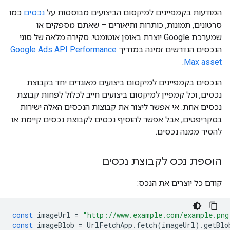
המודעות בקמפיינים למיקסום הביצועים מבוססות על
נכסים
כמו
סרטונים, תמונות, כותרות ותיאורים – שאתם מספקים או
שמערכת Google יוצרת באופן אוטומטי. סקירה מלאה של סוגי
הנכסים הנדרשים זמינה במדריך
Google Ads API Performance
.
Max asset
הנכסים בקמפיינים למיקסום ביצועים מאוגדים יחד בקבוצת
נכסים, וכל קמפיין למיקסום ביצועים חייב לכלול לפחות קבוצת
נכסים אחת. אי אפשר ליצור את קבוצות הנכסים האלה ישירות
בסקריפטים, אבל אפשר להוסיף נכסים לקבוצת נכסים קיימת או
להסיר ממנה נכסים.
הוספת נכס לקבוצת נכסים
קודם כל יוצרים את הנכס:
const
imageUrl
=
"http://www.example.com/example.png
const
imageBlob
=
UrlFetchApp
.
fetch
(
imageUrl
).
getBlo