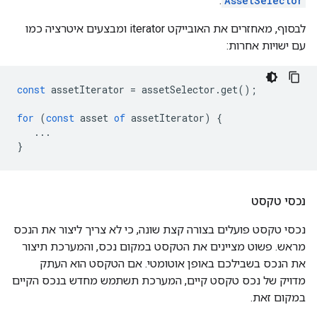
.
AssetSelector
לבסוף, מאחזרים את האובייקט iterator ומבצעים איטרציה כמו
עם ישויות אחרות:
const
assetIterator
=
assetSelector
.
get
();
for
(
const
asset
of
assetIterator
)
{
...
}
נכסי טקסט
נכסי טקסט פועלים בצורה קצת שונה, כי לא צריך ליצור את הנכס
מראש. פשוט מציינים את הטקסט במקום נכס, והמערכת תיצור
את הנכס בשבילכם באופן אוטומטי. אם הטקסט הוא העתק
מדויק של נכס טקסט קיים, המערכת תשתמש מחדש בנכס הקיים
במקום זאת.