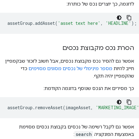
לדוגמה, כך יוצרים נכס של כותרת:
assetGroup
.
addAsset
(
'asset text here'
,
'HEADLINE'
);
הסרת נכס מקבוצת נכסים
אפשר גם להסיר נכס מקבוצת נכסים, אבל חשוב לזכור שבקמפיין
חייב להיות
מספר מינימלי של נכסים מסוגים מסוימים
כדי
שהקמפיין יהיה תקף.
כך מסירים את הנכס שנוסף בדוגמה הקודמת:
assetGroup
.
removeAsset
(
imageAsset
,
'MARKETING_IMAGE
אפשר גם לקבל רשימה של נכסים בקבוצת נכסים מסוימת
באמצעות הפונקציה
search
: