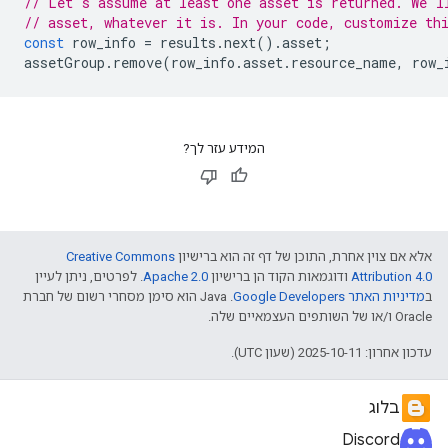
// Let's assume at least one asset is returned. We'l
// asset, whatever it is. In your code, customize th
const
row_info
=
results
.
next
().
asset
;
assetGroup
.
remove
(
row_info
.
asset
.
resource_name
,
row_
המידע עזר לך?
אלא אם צוין אחרת, התוכן של דף זה הוא ברישיון
Creative Commons
Attribution 4.0
ודוגמאות הקוד הן ברישיון
Apache 2.0
. לפרטים, ניתן לעיין
ב
מדיניות האתר Google Developers‏
.‏ Java הוא סימן מסחרי רשום של חברת
Oracle ו/או של השותפים העצמאיים שלה.
עדכון אחרון: 2025-10-11 (שעון UTC).
בלוג
Discord