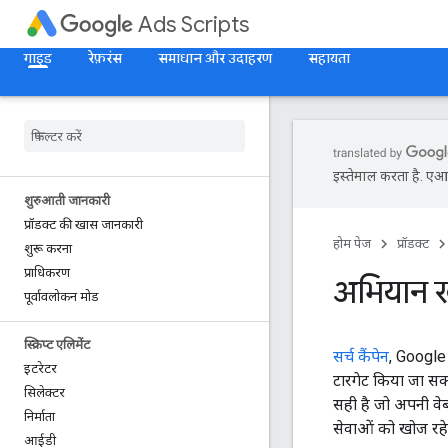
Ads Scripts
गाइड
रेफ़रंस
समाधान और उदाहरण
सहायता
इस्तेमाल करता है. एआई 
शुरुआती जानकारी
प्रॉडक्ट की खास जानकारी
होम पेज
प्रॉडक्ट
शुरू करना
प्राधिकरण
अभियान ख
पूर्वावलोकन मोड
स्क्रिप्ट एलिमेंट
सर्च कैंपेन
, Google 
इटरेटर
टारगेट किया जा सक
सिलेक्टर
सही है जो अपनी वेबस
निर्माता
सेवाओं को खोज रहे ह
आईडी