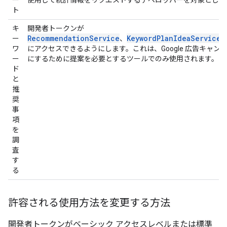
ー
使用して統計情報をリクエストするデベロッパーを対象として
ト
キ
開発者トークンが
RecommendationService
KeywordPlanIdeaService
ー
、
ワ
にアクセスできるようにします。これは、Google 広告キャ
ー
にするために提案を必要とするツールでのみ使用されます。
ド
と
推
奨
事
項
を
調
査
す
る
許容される使用方法を変更する方法
開発者トークンがベーシック アクセスレベルまたは標準