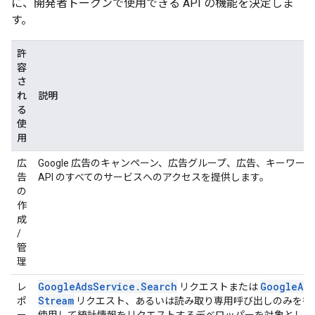
に、開発者トークンで使用できる API の機能を決定しま
す。
許
容
さ
れ
説明
る
使
用
広
Google 広告のキャンペーン、広告グループ、広告、キーワ
告
API のすべてのサービスへのアクセスを提供します。
の
作
成
/
管
理
Google
Ads
Service
.
Search
Google
Ads
レ
リクエストまたは
Stream
ポ
リクエスト、あるいは読み取り専用呼び出しのみを行い