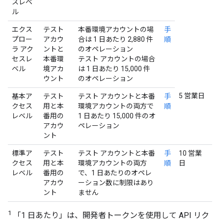
スレベ
ル
エクス
テスト
本番環境アカウントの場
手
プロー
アカウ
合は 1 日あたり 2,880 件
順
ラ アク
ントと
のオペレーション
セスレ
本番環
テスト アカウントの場合
ベル
境アカ
は 1 日あたり 15,000 件
ウント
のオペレーション
5 営業日
基本ア
テスト
テスト アカウントと本番
手
クセス
用と本
環境アカウントの両方で
順
レベル
番用の
1 日あたり 15,000 件のオ
アカウ
ペレーション
ント
標準ア
テスト
テスト アカウントと本番
手
10 営業
クセス
用と本
環境アカウントの両方
順
日
レベル
番用の
で、1 日あたりのオペレ
アカウ
ーション数に制限はあり
ント
ません
1
「1 日あたり」は、開発者トークンを使用して API リク