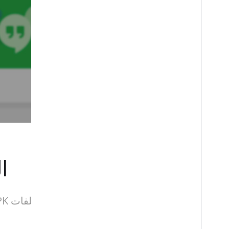
ا
قبل مشاركة ملفات APK الخاصة بـ Glassware، تأكّد من اتّباع أفضل الممارسات والإرشادات التالية.