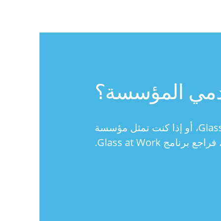
خدمي المؤسسة؟
إذا كنت تطور خدمات Glassware للمؤسسات وتريد أن تصبح شريكًا معتمدًا من Glass، أو إذا كنت تمثل مؤسسة