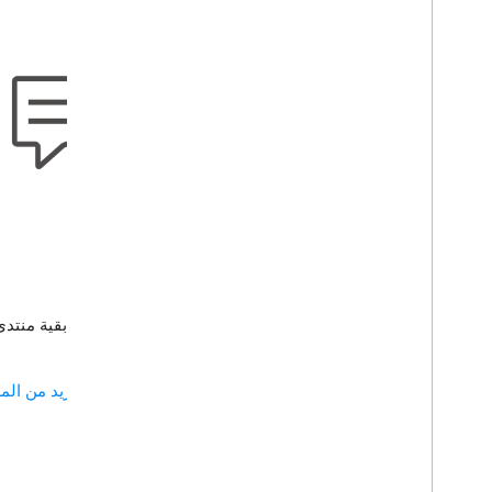
التواصُل مع المنتدى
شارك أفكارك مع بقية منتدى
مزيد من الم