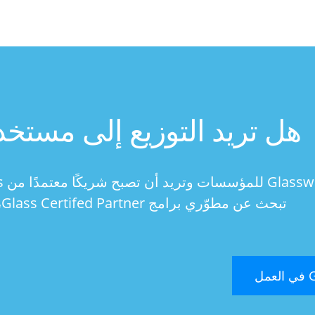
هل تريد التوزيع إلى مست
تبحث عن مطوّري برامج Glass Certifed Partner، فراجع برنامج Glass at Work.