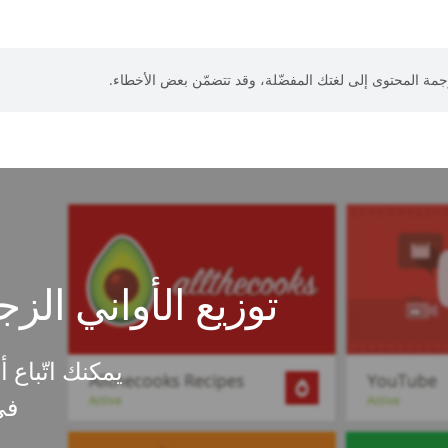
توزيع الأواني الزج
يمكنك اتّباع
في