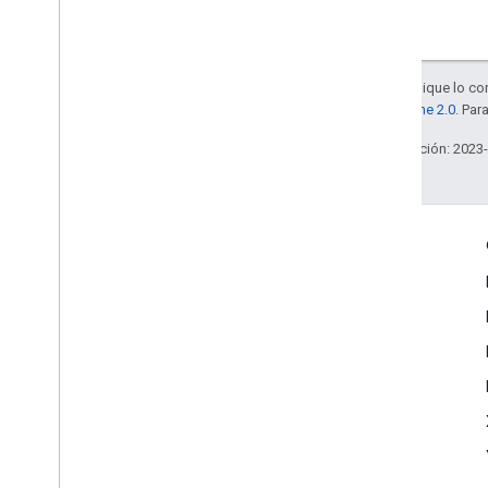
Salvo que se indique lo con
la
licencia Apache 2.0
. Par
Última actualización: 2023
Interactúa
Google Developer Program
Google Developer Groups
Google Developer Experts
Accelerators
Google Cloud & NVIDIA