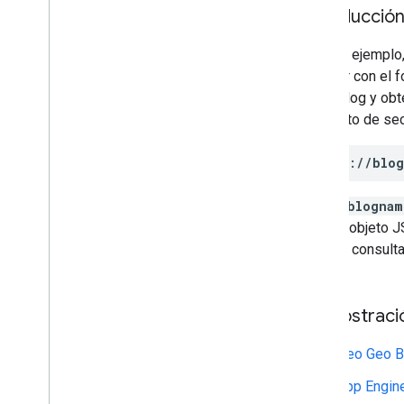
Introducció
En este ejemplo,
Blogger con el f
de un blog y ob
elemento de se
https://
blo
donde
blognam
pasa al objeto 
Google, consult