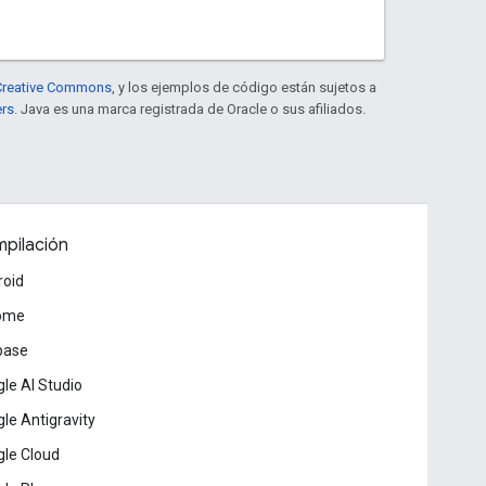
e Creative Commons
, y los ejemplos de código están sujetos a
ers
. Java es una marca registrada de Oracle o sus afiliados.
pilación
roid
ome
base
le AI Studio
le Antigravity
le Cloud