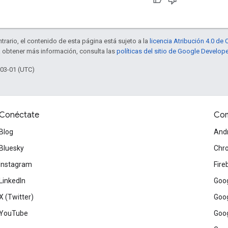
trario, el contenido de esta página está sujeto a la
licencia Atribución 4.0 d
a obtener más información, consulta las
políticas del sitio de Google Develop
-03-01 (UTC)
Conéctate
Com
Blog
And
Bluesky
Chr
Instagram
Fire
LinkedIn
Goog
X (Twitter)
Goog
YouTube
Goog