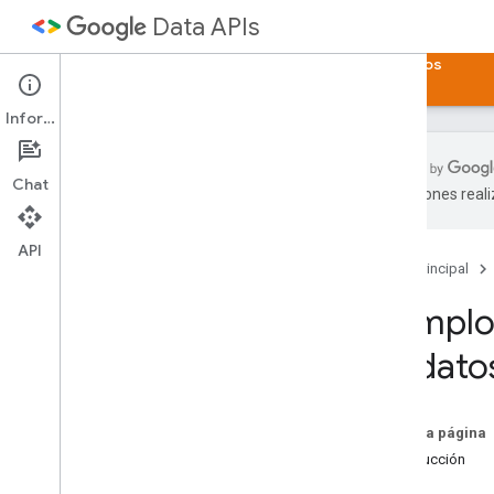
Data APIs
Página principal
Guías
Ejemplos
Artículos
Información
Chat
traducciones real
Muestras de Java
Script
Blogger
API
Página principal
Calendar
Spreadsheet
Ejemplo
de dato
En esta página
Introducción