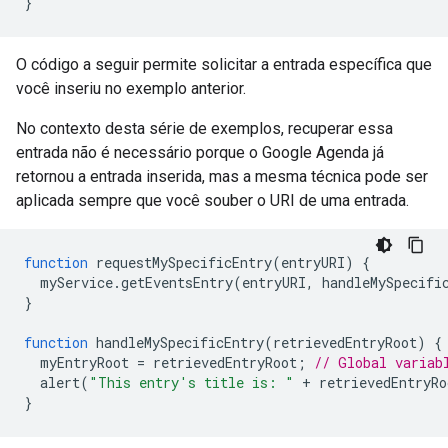
}
O código a seguir permite solicitar a entrada específica que
você inseriu no exemplo anterior.
No contexto desta série de exemplos, recuperar essa
entrada não é necessário porque o Google Agenda já
retornou a entrada inserida, mas a mesma técnica pode ser
aplicada sempre que você souber o URI de uma entrada.
function
 requestMySpecificEntry
(
entryURI
)
{
  myService
.
getEventsEntry
(
entryURI
,
 handleMySpecifi
}
function
 handleMySpecificEntry
(
retrievedEntryRoot
)
{
  myEntryRoot 
=
 retrievedEntryRoot
;
// Global variab
  alert
(
"This entry's title is: "
+
 retrievedEntryRo
}