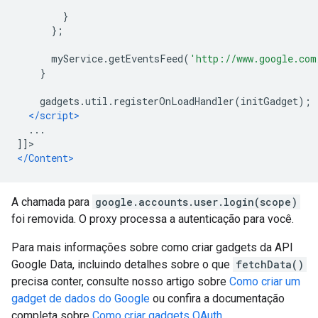
}
};
      myService
.
getEventsFeed
(
'http://www.google.com
}
    gadgets
.
util
.
registerOnLoadHandler
(
initGadget
);
</script>
  ...
]]> 
</Content>
A chamada para
google.accounts.user.login(scope)
foi removida. O proxy processa a autenticação para você.
Para mais informações sobre como criar gadgets da API
Google Data, incluindo detalhes sobre o que
fetchData()
precisa conter, consulte nosso artigo sobre
Como criar um
gadget de dados do Google
ou confira a documentação
completa sobre
Como criar gadgets OAuth
.