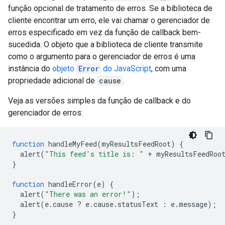
função opcional de tratamento de erros. Se a biblioteca de
cliente encontrar um erro, ele vai chamar o gerenciador de
erros especificado em vez da função de callback bem-
sucedida. O objeto que a biblioteca de cliente transmite
como o argumento para o gerenciador de erros é uma
instância do
objeto
Error
do JavaScript
, com uma
propriedade adicional de
cause
.
Veja as versões simples da função de callback e do
gerenciador de erros:
function
 handleMyFeed
(
myResultsFeedRoot
)
{
  alert
(
"This feed's title is: "
+
 myResultsFeedRoo
}
function
 handleError
(
e
)
{
  alert
(
"There was an error!"
);
  alert
(
e
.
cause 
?
 e
.
cause
.
statusText 
:
 e
.
message
);
}