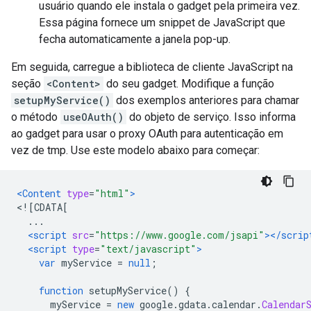
usuário quando ele instala o gadget pela primeira vez.
Essa página fornece um snippet de JavaScript que
fecha automaticamente a janela pop-up.
Em seguida, carregue a biblioteca de cliente JavaScript na
seção
<Content>
do seu gadget. Modifique a função
setupMyService()
dos exemplos anteriores para chamar
o método
useOAuth()
do objeto de serviço. Isso informa
ao gadget para usar o proxy OAuth para autenticação em
vez de tmp. Use este modelo abaixo para começar:
<Content
type
=
"html"
>
<![CDATA[
  ...
<script
src
=
"https://www.google.com/jsapi"
></scrip
<script
type
=
"text/javascript"
>
var
 myService 
=
null
;
function
 setupMyService
()
{
      myService 
=
new
 google
.
gdata
.
calendar
.
Calendar