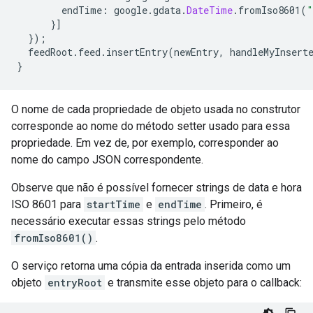
        endTime
:
 google
.
gdata
.
DateTime
.
fromIso8601
(
"
}]
});
  feedRoot
.
feed
.
insertEntry
(
newEntry
,
 handleMyInsert
}
O nome de cada propriedade de objeto usada no construtor
corresponde ao nome do método setter usado para essa
propriedade. Em vez de, por exemplo, corresponder ao
nome do campo JSON correspondente.
Observe que não é possível fornecer strings de data e hora
ISO 8601 para
startTime
e
endTime
. Primeiro, é
necessário executar essas strings pelo método
fromIso8601()
.
O serviço retorna uma cópia da entrada inserida como um
objeto
entryRoot
e transmite esse objeto para o callback: