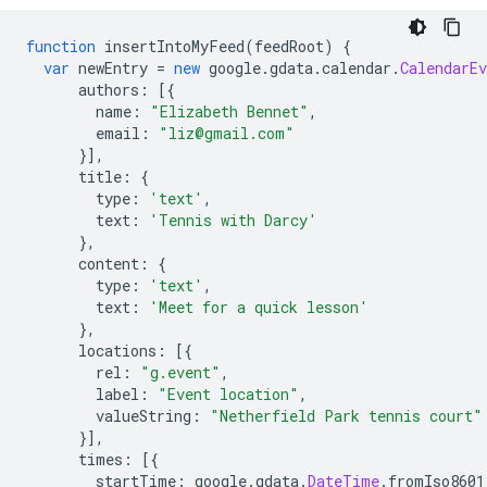
function
 insertIntoMyFeed
(
feedRoot
)
{
var
 newEntry 
=
new
 google
.
gdata
.
calendar
.
CalendarEv
      authors
:
[{
        name
:
"Elizabeth Bennet"
,
        email
:
"liz@gmail.com"
}],
      title
:
{
        type
:
'text'
,
        text
:
'Tennis with Darcy'
},
      content
:
{
        type
:
'text'
,
        text
:
'Meet for a quick lesson'
},
      locations
:
[{
        rel
:
"g.event"
,
        label
:
"Event location"
,
        valueString
:
"Netherfield Park tennis court"
}],
      times
:
[{
        startTime
:
 google
.
gdata
.
DateTime
.
fromIso8601