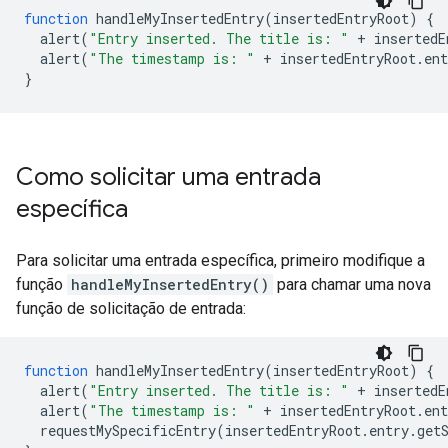
function
 handleMyInsertedEntry
(
insertedEntryRoot
)
{
  alert
(
"Entry inserted. The title is: "
+
 insertedE
  alert
(
"The timestamp is: "
+
 insertedEntryRoot
.
ent
}
Como solicitar uma entrada
específica
Para solicitar uma entrada específica, primeiro modifique a
função
handleMyInsertedEntry()
para chamar uma nova
função de solicitação de entrada:
function
 handleMyInsertedEntry
(
insertedEntryRoot
)
{
  alert
(
"Entry inserted. The title is: "
+
 insertedE
  alert
(
"The timestamp is: "
+
 insertedEntryRoot
.
ent
  requestMySpecificEntry
(
insertedEntryRoot
.
entry
.
get