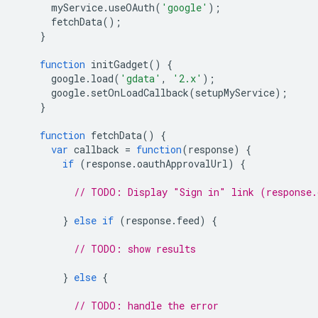
      myService
.
useOAuth
(
'google'
);
      fetchData
();
}
function
 initGadget
()
{
      google
.
load
(
'gdata'
,
'2.x'
);
      google
.
setOnLoadCallback
(
setupMyService
);
}
function
 fetchData
()
{
var
 callback 
=
function
(
response
)
{
if
(
response
.
oauthApprovalUrl
)
{
// TODO: Display "Sign in" link (response.
}
else
if
(
response
.
feed
)
{
// TODO: show results
}
else
{
// TODO: handle the error