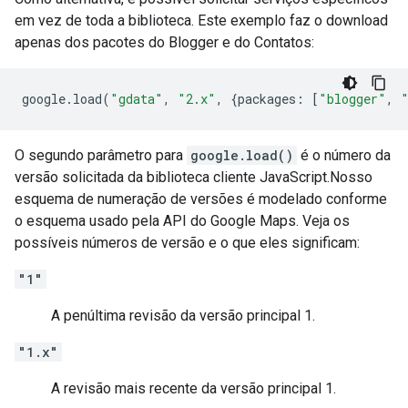
em vez de toda a biblioteca. Este exemplo faz o download
apenas dos pacotes do Blogger e do Contatos:
google
.
load
(
"gdata"
,
"2.x"
,
{
packages
:
[
"blogger"
,
O segundo parâmetro para
google.load()
é o número da
versão solicitada da biblioteca cliente JavaScript.Nosso
esquema de numeração de versões é modelado conforme
o esquema usado pela API do Google Maps. Veja os
possíveis números de versão e o que eles significam:
"1"
A penúltima revisão da versão principal 1.
"1.x"
A revisão mais recente da versão principal 1.