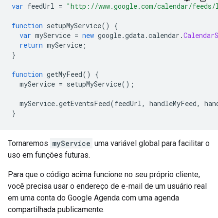
var
 feedUrl 
=
"http://www.google.com/calendar/feeds/
function
 setupMyService
()
{
var
 myService 
=
new
 google
.
gdata
.
calendar
.
Calendar
return
 myService
;
}
function
 getMyFeed
()
{
  myService 
=
 setupMyService
();
  myService
.
getEventsFeed
(
feedUrl
,
 handleMyFeed
,
 han
}
Tornaremos
myService
uma variável global para facilitar o
uso em funções futuras.
Para que o código acima funcione no seu próprio cliente,
você precisa usar o endereço de e-mail de um usuário real
em uma conta do Google Agenda com uma agenda
compartilhada publicamente.