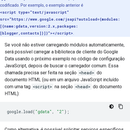
codificado. Por exemplo, o exemplo anterior é
<script type="text/javascript"
src="https://www.google.com/jsapi?autoload={modules:
[{name:gdata,version:2.x,packages:
[blogger,contacts]}]}"></script>
.
Se você não estiver carregando módulos automaticamente,
será possível carregar a biblioteca de cliente do Google
Data usando o próximo exemplo no código de configuração
JavaScript, depois de buscar o carregador comum. Essa
chamada precisa ser feita na seção
<head>
do
documento HTML (ou em um arquivo JavaScript incluído
com uma tag
<script>
na seção
<head>
do documento
HTML):
google
.
load
(
"gdata"
,
"2"
);
Como alternativa, é possível solicitar serviços específicos