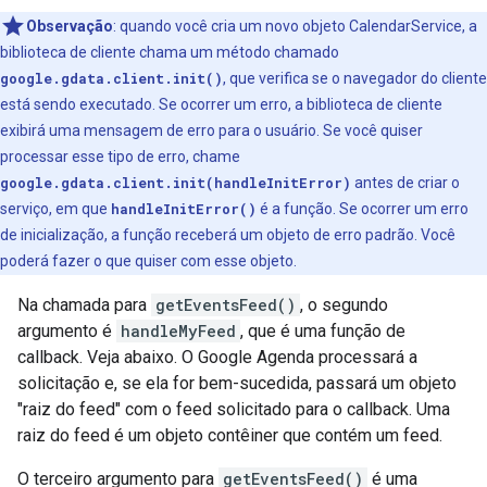
Observação
: quando você cria um novo objeto CalendarService, a
biblioteca de cliente chama um método chamado
google.gdata.client.init()
, que verifica se o navegador do cliente
está sendo executado. Se ocorrer um erro, a biblioteca de cliente
exibirá uma mensagem de erro para o usuário. Se você quiser
processar esse tipo de erro, chame
google.gdata.client.init(handleInitError)
antes de criar o
serviço, em que
handleInitError()
é a função. Se ocorrer um erro
de inicialização, a função receberá um objeto de erro padrão. Você
poderá fazer o que quiser com esse objeto.
Na chamada para
getEventsFeed()
, o segundo
argumento é
handleMyFeed
, que é uma função de
callback. Veja abaixo. O Google Agenda processará a
solicitação e, se ela for bem-sucedida, passará um objeto
"raiz do feed" com o feed solicitado para o callback. Uma
raiz do feed é um objeto contêiner que contém um feed.
O terceiro argumento para
getEventsFeed()
é uma