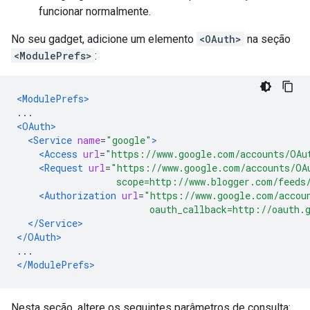
funcionar normalmente.
No seu gadget, adicione um elemento
<OAuth>
na seção
<ModulePrefs>
:
<ModulePrefs>
...
<OAuth>
<Service
name
=
"google"
>
<Access
url
=
"https://www.google.com/accounts/OAu
<Request
url
=
"https://www.google.com/accounts/OA
                  scope=http://www.blogger.com/feeds
<Authorization
url
=
"https://www.google.com/accou
                        oauth_callback=http://oauth.
</Service>
</OAuth>
...
</ModulePrefs>
Nesta seção, altere os seguintes parâmetros de consulta: