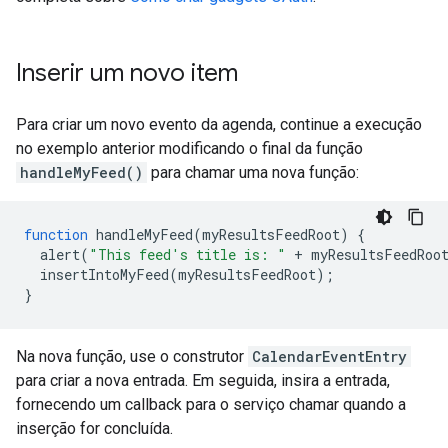
Inserir um novo item
Para criar um novo evento da agenda, continue a execução
no exemplo anterior modificando o final da função
handleMyFeed()
para chamar uma nova função:
function
 handleMyFeed
(
myResultsFeedRoot
)
{
  alert
(
"This feed's title is: "
+
 myResultsFeedRoo
  insertIntoMyFeed
(
myResultsFeedRoot
);
}
Na nova função, use o construtor
CalendarEventEntry
para criar a nova entrada. Em seguida, insira a entrada,
fornecendo um callback para o serviço chamar quando a
inserção for concluída.