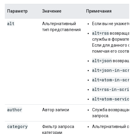
Параметр
Значение
Примечания
alt
Альтернативный
Если вы не укажете
тип представления
alt=rss
возвращает 
службы в формате RS
Если для данного св
помечая его соответ
alt=json
возвращае
alt=json-in-scri
alt=atom-in-scri
alt=rss-in-scrip
alt=atom-service
author
Автор записи
Служба возвращает з
запроса.
category
Фильтр запроса
Альтернативный спо
категории