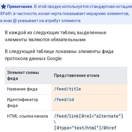
Примечание.
В этой сводке используется стандартная нотация
XPath: в частности, косая черта показывает иерархию элементов,
а знак @ указывает на атрибут элемента.
В каждой из следующих таблиц выделенные
элементы являются обязательными.
В следующей таблице показаны элементы фида
протокола данных Google:
Элемент схемы
Представление атома
фида
/
feed
/
title
Название фида
/
feed
/
id
Идентификатор
фида
/
feed
/
link[@rel="alternate"]
HTML-ссылка канала
\
[@type="text
/
html"]
/
@href