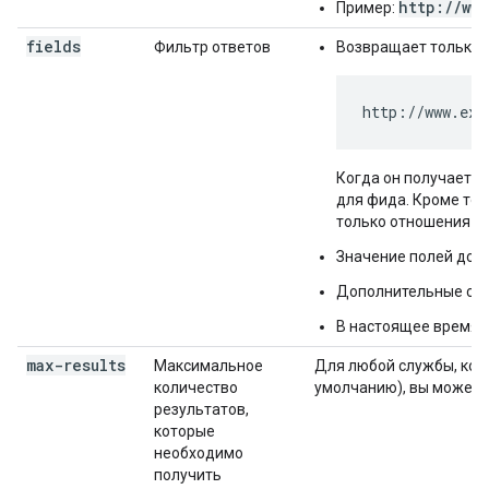
http://ww
Пример:
fields
Фильтр ответов
Возвращает только з
http://www.exa
Когда он получает э
для фида. Кроме то
только отношения ETag,
Значение полей долж
Дополнительные све
В настоящее время 
max-results
Максимальное
Для любой службы, кот
количество
умолчанию), вы можете 
результатов,
которые
необходимо
получить