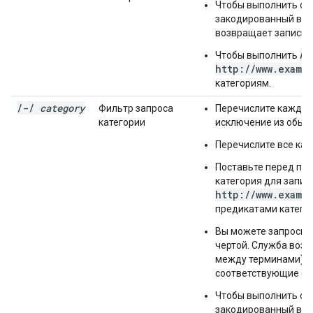
Чтобы выполнить о
закодированный в U
возвращает записи,
AN
Чтобы выполнить
http://www.examp
категориям.
/
-
/
category
Фильтр запроса
Перечислите каждую 
категории
исключение из обы
Перечислите все ка
Поставьте перед пе
категория для запис
http://www.examp
предикатами категор
Вы можете запросить
чертой. Служба возв
между терминами). 
соответствующие об
Чтобы выполнить о
закодированный в U