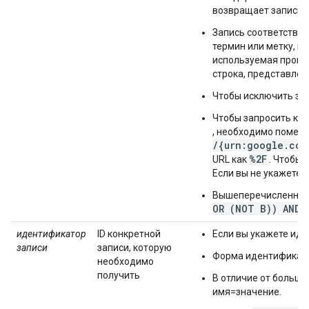
возвращает записи,
Запись соответствуе
термин или метку, к
используемая прогр
строка, представлен
Чтобы исключить за
Чтобы запросить кат
, необходимо помест
/{urn:google.com
%2F
URL как
. Чтобы 
Если вы не укажете 
Вышеперечисленные
OR (NOT B)) AND 
идентификатор
ID конкретной
Если вы укажете иде
записи
записи, которую
Форма идентификато
необходимо
получить
В отличие от большин
имя=значение.