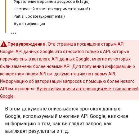
Управление версиями ресурсов (ETags)
Частичный ответ (экспериментальный)
Partial update (Experimental)
Аутентификация
Предупреждение
. Эта страница посвящена старым API
Google, API данных Google; это относится только к API, которые
перечислены в
каталоге API данных Google
, многие из которых
были заменены более новыми API. Для получения информации о
конкретном новом API см. документацию по новому API.
Информацию об авторизации запросов с помощью более нового
API см. в разделе
Аутентификация и авторизация учетных записей
Google
.
В этом документе описывается протокол данных
Google, используемый многими API Google, включая
информацию о том, как выглядит запрос, как
выглядят результаты и т. д.