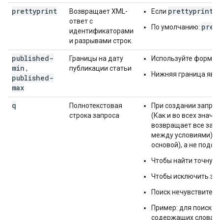
prettyprint
prettyprint=
Возвращает XML-
Если
ответ с
pret
По умолчанию:
идентификаторами
и разрывами строк.
published-
Границы на дату
Используйте формат
min
,
публикации статьи
Нижняя граница явл
published-
max
q
Полнотекстовая
При создании запрос
строка запроса
(Как и во всех знач
возвращает все запи
между условиями). К
основой), а не подст
Чтобы найти точную 
Чтобы исключить за
Поиск нечувствителен
Пример: для поиска 
содержащих слова «