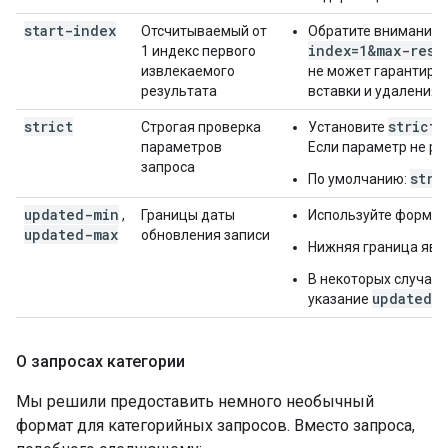
start-index
Отсчитываемый от
Обратите внимание, 
index=1&max-resu
1 индекс первого
извлекаемого
не может гарантиро
результата
вставки и удаления 
strict
strict=
Строгая проверка
Установите
параметров
Если параметр не ра
запроса
stri
По умолчанию:
updated-min
,
Границы даты
Используйте формат
updated-max
обновления записи
Нижняя граница явл
В некоторых случаях
updated-
указание
О запросах категории
Мы решили предоставить немного необычный
формат для категорийных запросов. Вместо запроса,