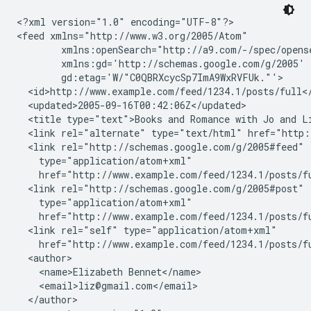
<?xml version="1.0" encoding="UTF-8"?>

<feed xmlns="http://www.w3.org/2005/Atom"

        xmlns:openSearch="http://a9.com/-/spec/opense
        xmlns:gd='http://schemas.google.com/g/2005'

        gd:etag='W/"C0QBRXcycSp7ImA9WxRVFUk."'>

  <id>http://www.example.com/feed/1234.1/posts/full</
  <updated>2005-09-16T00:42:06Z</updated>

  <title type="text">Books and Romance with Jo and Li
  <link rel="alternate" type="text/html" href="http:
  <link rel="http://schemas.google.com/g/2005#feed"

    type="application/atom+xml"

    href="http://www.example.com/feed/1234.1/posts/fu
  <link rel="http://schemas.google.com/g/2005#post"

    type="application/atom+xml"

    href="http://www.example.com/feed/1234.1/posts/fu
  <link rel="self" type="application/atom+xml"

    href="http://www.example.com/feed/1234.1/posts/fu
  <author>

    <name>Elizabeth Bennet</name>

    <email>liz@gmail.com</email>

  </author>
