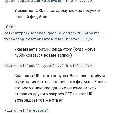
type="application/atom+xml" href="..."/>
Указывает URI, по которому можно получить
полный фид Atom.
<link
rel="http://schemas.google.com/g/2005#post"
type="application/atom+xml" href="..."/>
Указывает PostURI фида Atom (куда могут
публиковаться новые записи).
<link rel="self" type="..." href="..."/>
Содержит URI этого ресурса. Значение атрибута
type
зависит от запрошенного формата. Если за
это время никакие данные не изменились,
отправка другого запроса GET на этот URI
возвращает тот же ответ.
<link rel="previous"