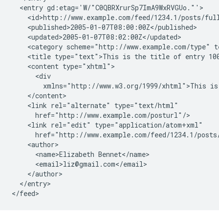
  <entry gd:etag='W/"C0QBRXrurSp7ImA9WxRVGUo."'>

    <id>http://www.example.com/feed/1234.1/posts/full
    <published>2005-01-07T08:00:00Z</published>

    <updated>2005-01-07T08:02:00Z</updated>

    <category scheme="http://www.example.com/type" t
    <title type="text">This is the title of entry 100
    <content type="xhtml">

      <div

        xmlns="http://www.w3.org/1999/xhtml">This is 
    </content>

    <link rel="alternate" type="text/html"

      href="http://www.example.com/posturl"/>

    <link rel="edit" type="application/atom+xml"

      href="http://www.example.com/feed/1234.1/posts/
    <author>

      <name>Elizabeth Bennet</name>

      <email>liz@gmail.com</email>

    </author>

  </entry>
