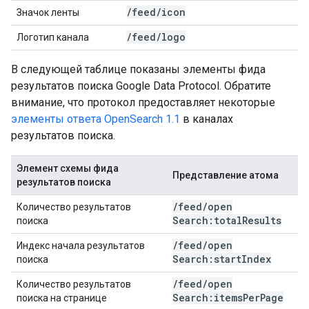
/
feed
/
icon
Значок ленты
/
feed
/
logo
Логотип канала
В следующей таблице показаны элементы фида
результатов поиска Google Data Protocol. Обратите
внимание, что протокол предоставляет некоторые
элементы ответа OpenSearch 1.1
в каналах
результатов поиска.
Элемент схемы фида
Представление атома
результатов поиска
/
feed
/
open
Количество результатов
Search:total
Results
поиска
/
feed
/
open
Индекс начала результатов
Search:start
Index
поиска
/
feed
/
open
Количество результатов
Search:items
Per
Page
поиска на странице