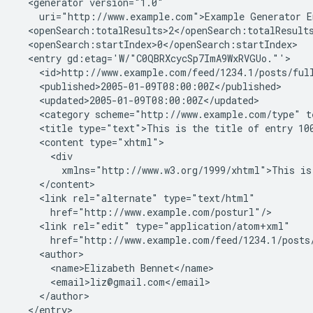
  <generator version="1.0"

    uri="http://www.example.com">Example Generator En
  <openSearch:totalResults>2</openSearch:totalResults
  <openSearch:startIndex>0</openSearch:startIndex>

  <entry gd:etag='W/"C0QBRXcycSp7ImA9WxRVGUo."'>

    <id>http://www.example.com/feed/1234.1/posts/full
    <published>2005-01-09T08:00:00Z</published>

    <updated>2005-01-09T08:00:00Z</updated>

    <category scheme="http://www.example.com/type" t
    <title type="text">This is the title of entry 100
    <content type="xhtml">

      <div

        xmlns="http://www.w3.org/1999/xhtml">This is 
    </content>

    <link rel="alternate" type="text/html"

      href="http://www.example.com/posturl"/>

    <link rel="edit" type="application/atom+xml"

      href="http://www.example.com/feed/1234.1/posts/
    <author>

      <name>Elizabeth Bennet</name>

      <email>liz@gmail.com</email>

    </author>

  </entry>
