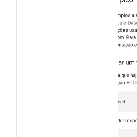
Os exemplos a s
API Google Data
solicitações us
linguagem. Para
documentação es
Solicitar um
Suponha que haj
solicitação HTTP
O servidor resp