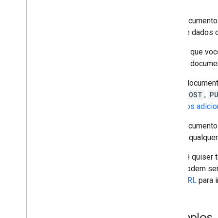
Upload recuperável
Este documento 
APIs de dados d
Mesmo que você 
ler este docume
Neste documento
GET
,
POST
,
P
Recursos adicio
Este documento 
usando qualquer
Se você quiser 
Wget podem ser 
usar cURL
para 
Exemplos