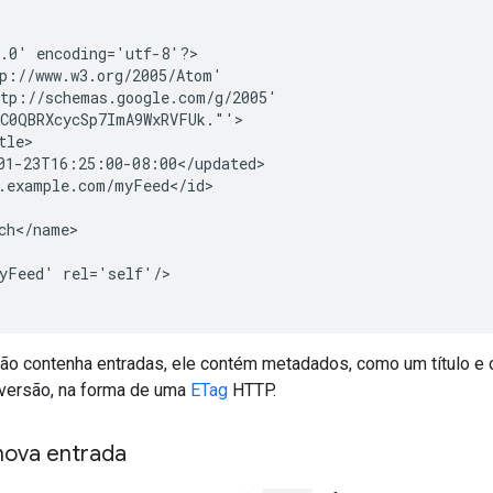
.0' encoding='utf-8'?>

p://www.w3.org/2005/Atom'

tp://schemas.google.com/g/2005'

C0QBRXcycSp7ImA9WxRVFUk."'>

le>

01-23T16:25:00-08:00</updated>

.example.com/myFeed</id>

ch</name>

yFeed' rel='self'/>

ão contenha entradas, ele contém metadados, como um título e
e versão, na forma de uma
ETag
HTTP.
nova entrada