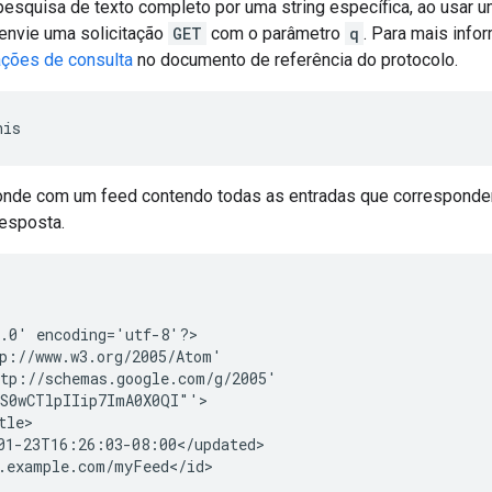
pesquisa de texto completo por uma string específica, ao usar
 envie uma solicitação
GET
com o parâmetro
q
. Para mais info
ações de consulta
no documento de referência do protocolo.
onde com um feed contendo todas as entradas que corresponde
esposta.
.0' encoding='utf-8'?>

p://www.w3.org/2005/Atom'

tp://schemas.google.com/g/2005'

S0wCTlpIIip7ImA0X0QI"'>

le>

01-23T16:26:03-08:00</updated>

.example.com/myFeed</id>
