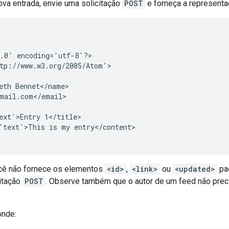
ova entrada, envie uma solicitação
POST
e forneça a representa
.0' encoding='utf-8'?>

tp://www.w3.org/2005/Atom'>

eth Bennet</name>

mail.com</email>

ext'>Entry 1</title>

'text'>This is my entry</content>

cê não fornece os elementos
<id>
,
<link>
ou
<updated>
pad
citação
POST
. Observe também que o autor de um feed não prec
onde: