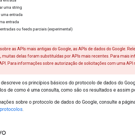
va entrada
r uma string
r uma entrada
uma entrada
 entradas ou feeds parciais (experimental)
é sobre as APIs mais antigas do Google, as APIs de dados do Google. Re
e
, muitas delas foram substituídas por APIs mais recentes. Para mais i
I. Para informações sobre autorização de solicitações com uma API 
descreve os princípios básicos do protocolo de dados do Goog
los de como é uma consulta, como são os resultados e assim po
mações sobre o protocolo de dados do Google, consulte a págin
 protocolos
.
vo