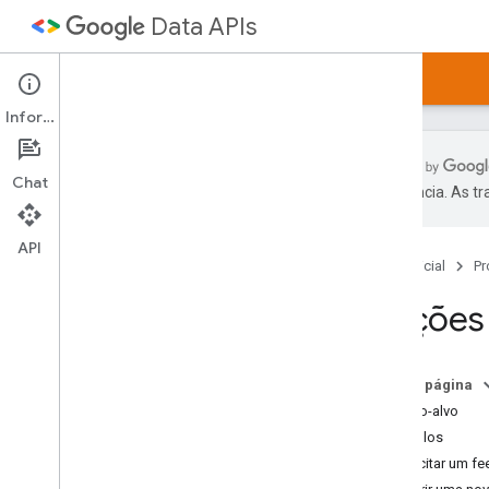
Data APIs
Página inicial
Guias
Amostras
Artigos
Informações
Chat
preferência. As t
APIs de dados do Google
Diretório de APIs
API
Página inicial
Pr
Downloads da biblioteca de cliente
Noções 
Protocolo de dados do Google
Guia do desenvolvedor
Tipo alternativo de JSON
Nesta página
Processamento em lote
Público-alvo
Exemplos
Protocol versão 2
.
0
Solicitar um fe
Noções básicas sobre protocolos