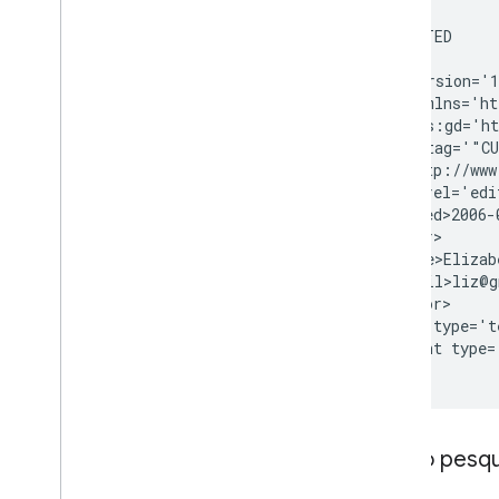
201 CREATED

<?xml version='1
<entry xmlns='ht
    xmlns:gd='ht
    gd:etag='"CU
  <id>http://www
  <link rel='edi
  <updated>2006-
  <author>

    <name>Elizab
    <email>liz@g
  </author>

  <title type='t
  <content type=
Como pesqui