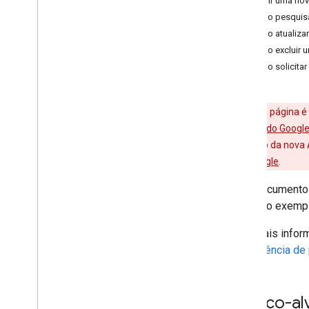
Inserir uma no
Referência do protocolo
Como pesquisa
Elementos comuns
Como atualiza
Como excluir 
Protocol versão 1
.
0
Como solicitar
Noções básicas sobre protocolos
Referência do protocolo
Elementos comuns
Aviso
: esta página 
APIs de dados do Googl
Autenticação
documentação da nova AP
Visão geral
Contas do Google
.
Client
Login
Este documento 
OAuth
incluindo exemp
Visão geral de tmp
tmp em Java
Script
Para mais infor
ISBN no Action
Script
a
Referência de
Outros tópicos
Como usar a biblioteca de cliente do
Público-al
JS