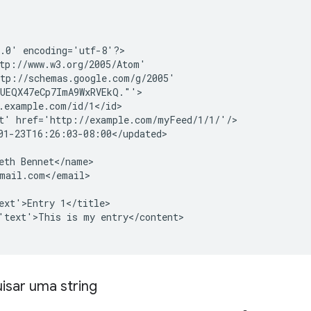
.0' encoding='utf-8'?>

tp://www.w3.org/2005/Atom'

tp://schemas.google.com/g/2005'

UEQX47eCp7ImA9WxRVEkQ."'>

.example.com/id/1</id>

t' href='http://example.com/myFeed/1/1/'/>

01-23T16:26:03-08:00</updated>

eth Bennet</name>

mail.com</email>

ext'>Entry 1</title>

'text'>This is my entry</content>

sar uma string