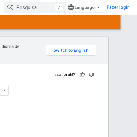
/
Fazer login
 idioma de
Isso foi útil?