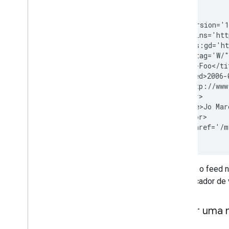
200 OK

<?xml version='1
<feed xmlns='htt
    xmlns:gd='ht
    gd:etag='W/"
  <title>Foo</tit
  <updated>2006-
  <id>http://www
  <author>

    <name>Jo Mar
  </author>

  <link href='/m
Embora o feed n
identificador d
Inserir uma 