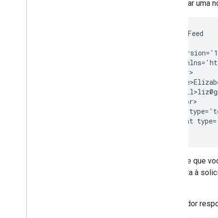
Para criar uma n
POST /myFeed

<?xml version='1
<entry xmlns='ht
  <author>

    <name>Elizab
    <email>liz@g
  </author>

  <title type='t
  <content type=
Observe que vo
resposta à soli
entrada.
O servidor resp