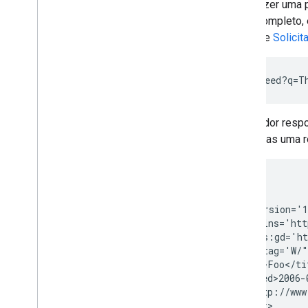
Para fazer uma 
texto completo,
consulte
Solicit
O servidor resp
há apenas uma r
200 OK

<?xml version='1
<feed xmlns='htt
    xmlns:gd='ht
    gd:etag='W/"
  <title>Foo</tit
  <updated>2006-
  <id>http://www
  <author>
