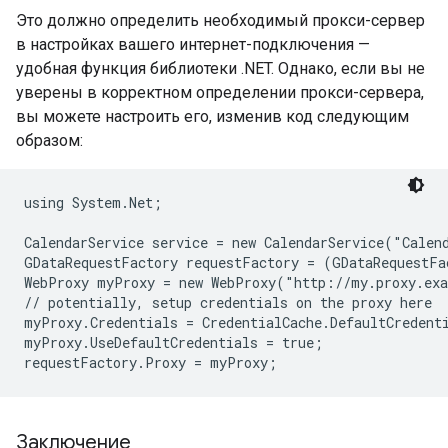
Это должно определить необходимый прокси-сервер
в настройках вашего интернет-подключения —
удобная функция библиотеки .NET. Однако, если вы не
уверены в корректном определении прокси-сервера,
вы можете настроить его, изменив код следующим
образом:
using System.Net;

CalendarService service = new CalendarService("Calend
GDataRequestFactory requestFactory = (GDataRequestFa
WebProxy myProxy = new WebProxy("http://my.proxy.exa
// potentially, setup credentials on the proxy here

myProxy.Credentials = CredentialCache.DefaultCredenti
myProxy.UseDefaultCredentials = true;

Заключение