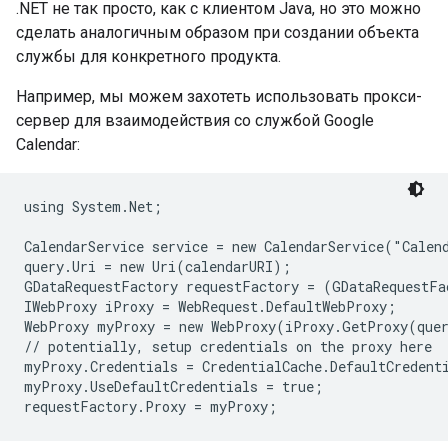
.NET не так просто, как с клиентом Java, но это можно
сделать аналогичным образом при создании объекта
службы для конкретного продукта.
Например, мы можем захотеть использовать прокси-
сервер для взаимодействия со службой Google
Calendar:
using System.Net;

CalendarService service = new CalendarService("Calend
query.Uri = new Uri(calendarURI);

GDataRequestFactory requestFactory = (GDataRequestFa
IWebProxy iProxy = WebRequest.DefaultWebProxy;

WebProxy myProxy = new WebProxy(iProxy.GetProxy(quer
// potentially, setup credentials on the proxy here

myProxy.Credentials = CredentialCache.DefaultCredenti
myProxy.UseDefaultCredentials = true;
