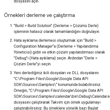
dosyasını açın.
Örnekleri derleme ve çalıştırma
"Build > Build Solution" (Derleme > Çözümü Derle)
işleminin hatasız olarak tamamlandığını doğrulayın.
Hata ayıklama derlemesi oluşturmak için "Build >
Configuration Manager"a (Derleme > Yapılandırma
Yöneticisi) gidin ve etkin çözüm yapılandırması olarak
"Debug"ı (Hata ayıklama) seçin. Ardından "Derle >
Çözüm Derle"yi seçin.
Yeni derlediğiniz ikili dosyaları ve DLL dosyalarını
"C:\Program Files\Google\Google Data API
SDK\Sources\Samples\" konumunda bulabilirsiniz.
Örneğin, "C:\Program Files\Google\Google Data API
SDK\Sources\Samples\calendar\bin\Debug\Calendar.e
dosyasını çalıştırarak Takvim için örnek uygulamayı
çalıştırabilirsiniz. Bu örneklere yönelik bazı Başlat