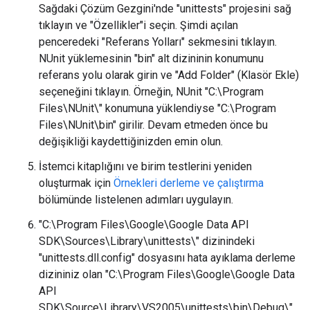
Sağdaki Çözüm Gezgini'nde "unittests" projesini sağ
tıklayın ve "Özellikler"i seçin. Şimdi açılan
penceredeki "Referans Yolları" sekmesini tıklayın.
NUnit yüklemesinin "bin" alt dizininin konumunu
referans yolu olarak girin ve "Add Folder" (Klasör Ekle)
seçeneğini tıklayın. Örneğin, NUnit "C:\Program
Files\NUnit\" konumuna yüklendiyse "C:\Program
Files\NUnit\bin" girilir. Devam etmeden önce bu
değişikliği kaydettiğinizden emin olun.
İstemci kitaplığını ve birim testlerini yeniden
oluşturmak için
Örnekleri derleme ve çalıştırma
bölümünde listelenen adımları uygulayın.
"C:\Program Files\Google\Google Data API
SDK\Sources\Library\unittests\" dizinindeki
"unittests.dll.config" dosyasını hata ayıklama derleme
dizininiz olan "C:\Program Files\Google\Google Data
API
SDK\Source\Library\VS2005\unittests\bin\Debug\"