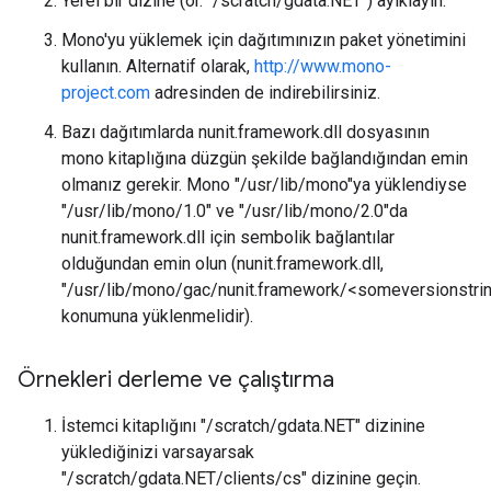
Yerel bir dizine (ör. "/scratch/gdata.NET") ayıklayın.
Mono'yu yüklemek için dağıtımınızın paket yönetimini
kullanın. Alternatif olarak,
http://www.mono-
project.com
adresinden de indirebilirsiniz.
Bazı dağıtımlarda nunit.framework.dll dosyasının
mono kitaplığına düzgün şekilde bağlandığından emin
olmanız gerekir. Mono "/usr/lib/mono"ya yüklendiyse
"/usr/lib/mono/1.0" ve "/usr/lib/mono/2.0"da
nunit.framework.dll için sembolik bağlantılar
olduğundan emin olun (nunit.framework.dll,
"/usr/lib/mono/gac/nunit.framework/<someversionstring
konumuna yüklenmelidir).
Örnekleri derleme ve çalıştırma
İstemci kitaplığını "/scratch/gdata.NET" dizinine
yüklediğinizi varsayarsak
"/scratch/gdata.NET/clients/cs" dizinine geçin.