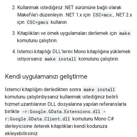
Kullanmak istediğiniz .NET sürümüne bağlı olarak
Makefile'ı düzenleyin. .NET 1.x için
CSC=mcs
, .NET 2.x
için
CSC=gmcs
kullanın.
Kitaplıkları ve örnek uygulamaları derlemek için
make
komutunu çalıştırın.
İstemci kitaplığı DLL'lerini Mono kitaplığına yüklemek
istiyorsanız
make install
komutunu çalıştırın.
Kendi uygulamanızı geliştirme
İstemci kitaplığını derledikten sonra
make install
komutunu çalıştırdıysanız kullanmak istediğiniz belirli
hizmet uzantılarının DLL dosyalarına yapılan referanslarla
birlikte
-r:Google.GData.Extensions.dll -
r:Google.GData.Client.dll
komutunu Mono C#
derleyicisine ileterek kitaplıkları kendi kodunuza
ekleyebilirsiniz.