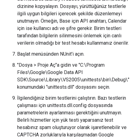
dizinine kopyalayın. Dosyayı, yürüttüğünüz testlerle
ilgili uygun bilgileri içerecek şekilde düzenlemeyi
unutmayın. Örneğin, Base için API anahtarı, Calendar
için ise kullanıcı adı ve şifre gerekir. Birim testleri
tarafından bilgilerin silinmesini önlemek için canlı
verilerin olmadığı bir test hesabı kullanmanız önerilir.
Başlat menüsünden NUnit'i açın.
"Dosya > Proje Aç"a gidin ve "C:\Program
Files\Google\Google Data API
SDK\Source\Library\VS2005\unittests\bin\Debug\"
konumundaki "unittests.dll" dosyasını seçin.
İlgilendiğiniz birim testlerini çalıştırın. Bazı testlerin
çalışması için unittests.dll.config dosyasında
parametrelerin ayarlanması gerektiğini unutmayın.
Belirli hizmetler için yük testi yaparsanız test
hesabınız spam oluşturuyor olarak işaretlenebilir ve
CAPTCHA zorluklarıyla karşılaşmadan Google