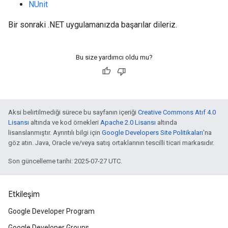
NUnit
Bir sonraki .NET uygulamanızda başarılar dileriz.
Bu size yardımcı oldu mu?
Aksi belirtilmediği sürece bu sayfanın içeriği
Creative Commons Atıf 4.0
Lisansı
altında ve kod örnekleri
Apache 2.0 Lisansı
altında
lisanslanmıştır. Ayrıntılı bilgi için
Google Developers Site Politikaları
'na
göz atın. Java, Oracle ve/veya satış ortaklarının tescilli ticari markasıdır.
Son güncelleme tarihi: 2025-07-27 UTC.
Etkileşim
Google Developer Program
Google Developer Groups