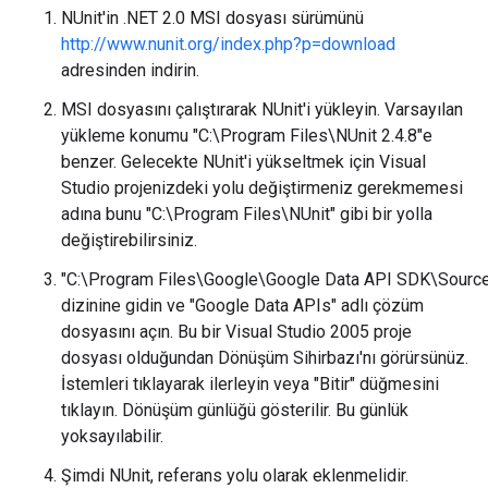
NUnit'in .NET 2.0 MSI dosyası sürümünü
http://www.nunit.org/index.php?p=download
adresinden indirin.
MSI dosyasını çalıştırarak NUnit'i yükleyin. Varsayılan
yükleme konumu "C:\Program Files\NUnit 2.4.8"e
benzer. Gelecekte NUnit'i yükseltmek için Visual
Studio projenizdeki yolu değiştirmeniz gerekmemesi
adına bunu "C:\Program Files\NUnit" gibi bir yolla
değiştirebilirsiniz.
"C:\Program Files\Google\Google Data API SDK\Sourc
dizinine gidin ve "Google Data APIs" adlı çözüm
dosyasını açın. Bu bir Visual Studio 2005 proje
dosyası olduğundan Dönüşüm Sihirbazı'nı görürsünüz.
İstemleri tıklayarak ilerleyin veya "Bitir" düğmesini
tıklayın. Dönüşüm günlüğü gösterilir. Bu günlük
yoksayılabilir.
Şimdi NUnit, referans yolu olarak eklenmelidir.