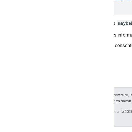
}
Appelez
maybe
les inform
le consent
Sauf indication contraire, 
Apache 2.0
. Pour en savoir
Dernière mise à jour le 202