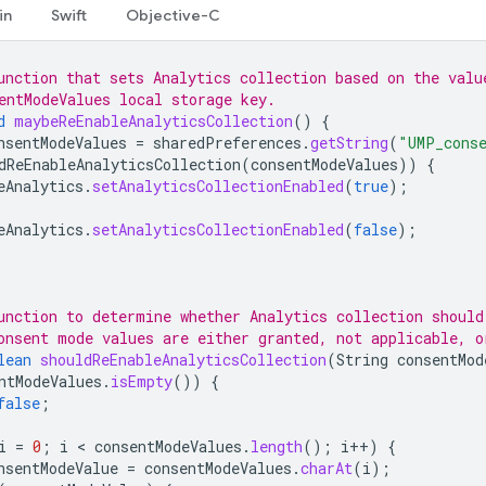
in
Swift
Objective-C
unction that sets Analytics collection based on the valu
entModeValues local storage key.
d
maybeReEnableAnalyticsCollection
()
{
nsentModeValues
=
sharedPreferences
.
getString
(
"UMP_cons
dReEnableAnalyticsCollection
(
consentModeValues
))
{
eAnalytics
.
setAnalyticsCollectionEnabled
(
true
);
eAnalytics
.
setAnalyticsCollectionEnabled
(
false
);
unction to determine whether Analytics collection should
onsent mode values are either granted, not applicable, o
lean
shouldReEnableAnalyticsCollection
(
String
consentMod
ntModeValues
.
isEmpty
())
{
false
;
i
=
0
;
i
 < 
consentModeValues
.
length
();
i
++
)
{
nsentModeValue
=
consentModeValues
.
charAt
(
i
);