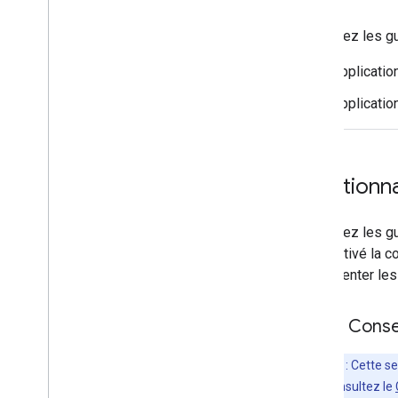
Consultez les g
Applicati
Applicatio
Fonctionn
Consultez les g
avez activé la 
implémenter les 
Mode Consen
Remarque
: Cette s
savoir plus, consultez le