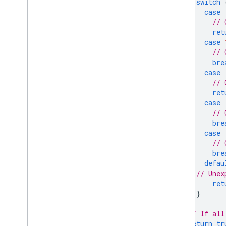
switch
case
// 
ret
case
// 
bre
case
// 
ret
case
// 
bre
case
// 
bre
defau
// Unex
ret
}
}
// If all
return
tr