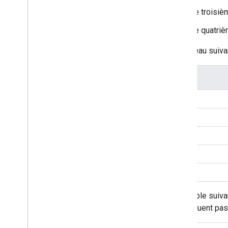
Le troisièm
Le quatrièm
Le tableau suiva
Valeur
0
1
2
3
4
L'exemple suiva
s'appliquent pas,