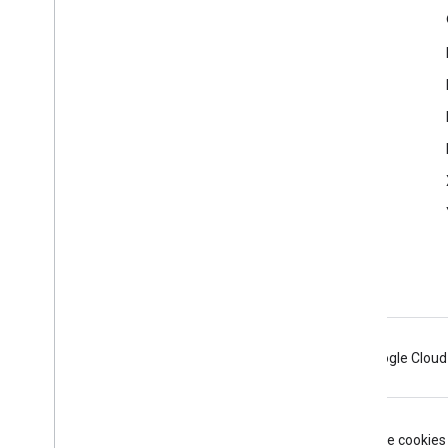
Infos produits
Centre d'aide (Ad Manager)
Centre d'aide (AdSense)
Centre d'aide (AdMob)
Android
Chrome
Firebase
Google Cloud
Conditions d'utilisation
Règles de confidentialité
Manage cookies