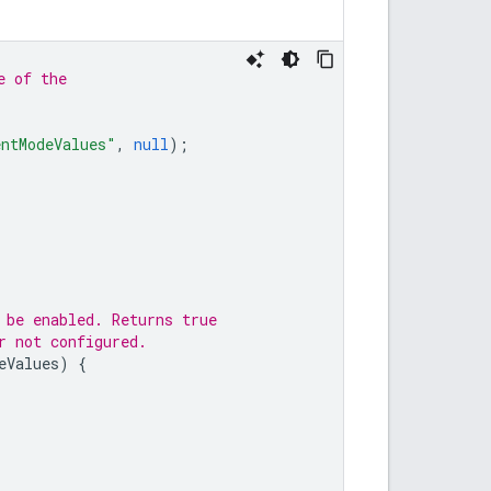
e of the
entModeValues"
,
null
);
 be enabled. Returns true
r not configured.
eValues
)
{