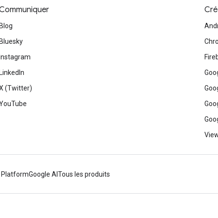
Communiquer
Cré
Blog
And
Bluesky
Chr
Instagram
Fire
LinkedIn
Goog
X (Twitter)
Goog
YouTube
Goog
Goog
View
 Platform
Google AI
Tous les produits