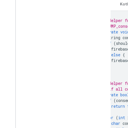
Java
Kotl
// Helper f
// UMP_cons
private
voi
String
co
if
(
shoul
firebas
}
else
{
firebas
}
}
// Helper f
// if all c
private
boo
if
(
conse
return
}
for
(
int
char
co