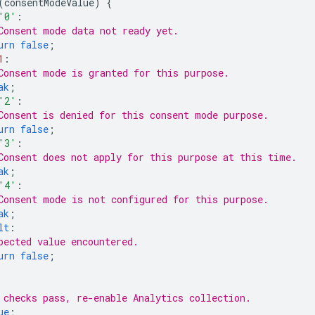
(
consentModeValue
)
{
'0'
:
Consent mode data not ready yet.
urn
false
;
1
:
Consent mode is granted for this purpose.
ak
;
'2'
:
Consent is denied for this consent mode purpose.
urn
false
;
'3'
:
Consent does not apply for this purpose at this time.
ak
;
'4'
:
Consent mode is not configured for this purpose.
ak
;
lt
:
pected value encountered.
urn
false
;
 checks pass, re-enable Analytics collection.
ue
;