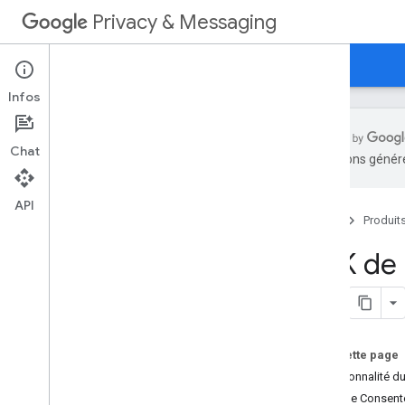
Privacy & Messaging
Accueil
Référence
Exemples
Infos
Chat
traductions généré
Résumé de l'API Java
Script
SDK Platform de messagerie
API
utilisateur
Accueil
Produit
API Offerwall Custom Choice
SDK de 
Sur cette page
Fonctionnalité 
Mode Consente