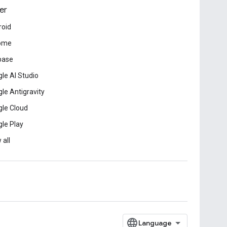
er
roid
ome
base
le AI Studio
le Antigravity
le Cloud
le Play
 all