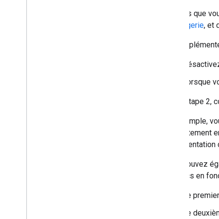
Une fois que vo
messagerie
, et
Pour implémente
Désactivez
Lorsque vo
Pour l'étape 2, c
Par exemple, vou
consentement en 
(documentation d
Vous pouvez éga
Analytics en fon
Le premier 
Le deuxièm