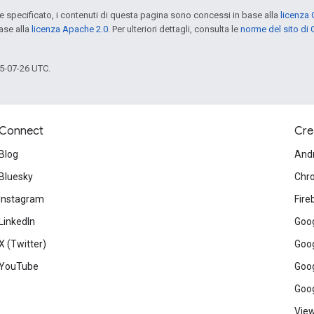
specificato, i contenuti di questa pagina sono concessi in base alla
licenza 
ase alla
licenza Apache 2.0
. Per ulteriori dettagli, consulta le
norme del sito di
5-07-26 UTC.
Connect
Cre
Blog
And
Bluesky
Chr
Instagram
Fire
LinkedIn
Goog
X (Twitter)
Goog
YouTube
Goog
Goog
View