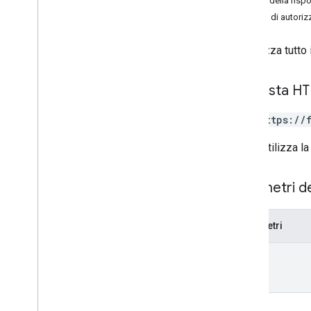
Corpo della risp
Ambiti di autori
Visualizza tutto
Richiesta H
GET https://
L'URL utilizza la
Parametri d
Parametri
name