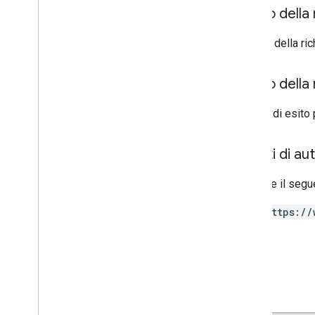
Corpo della 
Il corpo della r
Corpo della 
In caso di esito 
Ambiti di au
Richiede il segu
https://