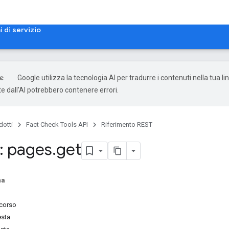
i di servizio
Google utilizza la tecnologia AI per tradurre i contenuti nella tua li
e dall'AI potrebbero contenere errori.
dotti
Fact Check Tools API
Riferimento REST
: pages
.
get
na
rcorso
esta