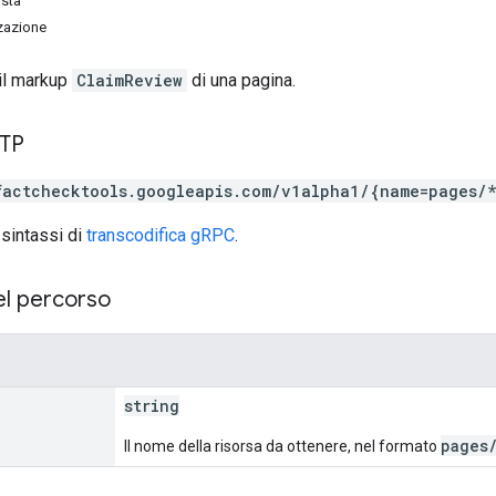
osta
zzazione
 il markup
ClaimReview
di una pagina.
TTP
factchecktools.googleapis.com/v1alpha1/{name=pages/
 sintassi di
transcodifica gRPC
.
el percorso
string
pages
Il nome della risorsa da ottenere, nel formato