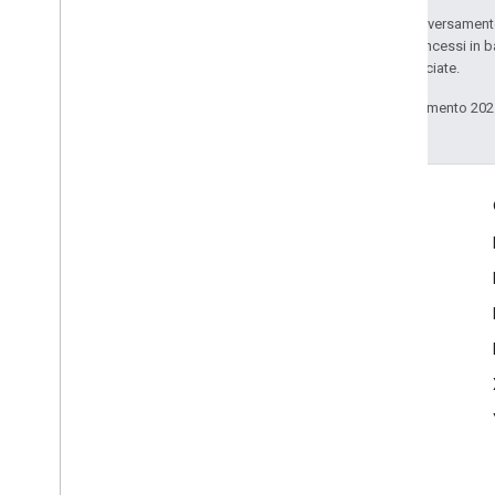
Salvo quando diversamente 
codice sono concessi in b
delle sue consociate.
Ultimo aggiornamento 202
Informazioni su prodotti
Guida alla verifica delle informazioni di fact check