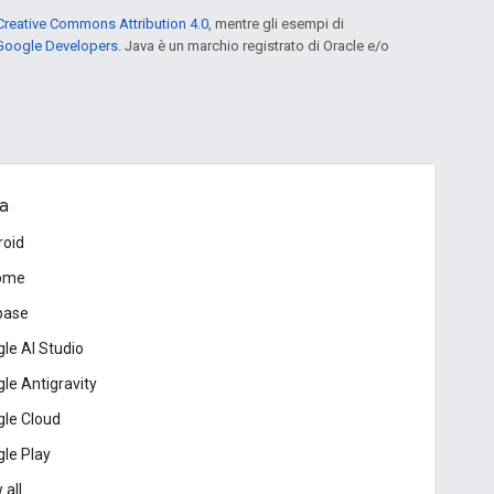
Creative Commons Attribution 4.0
, mentre gli esempi di
 Google Developers
. Java è un marchio registrato di Oracle e/o
a
roid
ome
base
le AI Studio
le Antigravity
le Cloud
le Play
 all