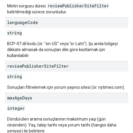
reviewPublisherSiteFilter
Metin sorgusu dizesi.
belirtilmediği sürece zorunludur.
language
Code
string
BCP-47 dil kodu (ör. "en-US" veya "sr-Latn"). Şu anda bölgeyi
dikkate almasak da sonuçları dile göre kısıtlamak için
kullanılabilir.
review
Publisher
Site
Filter
string
Sonuçları filtrelemek için yorum yayıncı sitesi (ör. nytimes.com).
max
Age
Days
integer
Döndürülen arama sonuçlarının maksimum yaşı (gün
cinsinden). Yaş, talep tarihi veya yorum tarihi (hangisi daha
yeniyse) ile belirlenir.