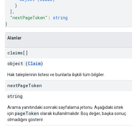
}
]
,
"nextPageToken"
: 
string
}
Alanlar
claims[]
object (
Claim
)
Hak taleplerinin listesi ve bunlarla ilişkili tüm bilgiler.
next
Page
Token
string
Arama yanıtındaki sonraki sayfalama jetonu. Aşağıdaki istek
pageToken
için
olarak kullanılmalıdır. Boş değer, başka sonuç
olmadığını gösterir.