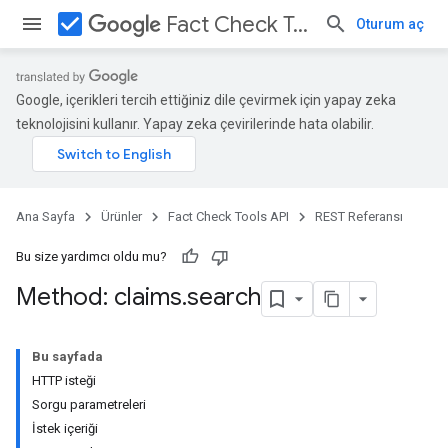
check_box
Fact Check Tools API
Oturum aç
Google, içerikleri tercih ettiğiniz dile çevirmek için yapay zeka
teknolojisini kullanır. Yapay zeka çevirilerinde hata olabilir.
Ana Sayfa
Ürünler
Fact Check Tools API
REST Referansı
Bu size yardımcı oldu mu?
Method: claims
.
search
Bu sayfada
HTTP isteği
Sorgu parametreleri
İstek içeriği