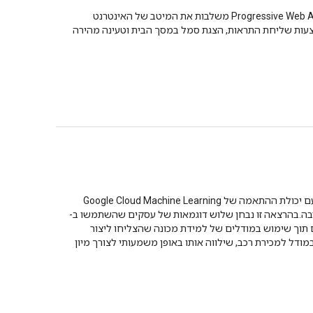
בשיחה הזו נסביר מה, למה ואיך להשתמש ב-Progressive Web Apps, ונעבוד באמצעות דוגמאות לקוד. אפליקציות Progressive Web App משלבות את המיטב של האינטרנט
מצעות שליחת התראות, הצגת סמל במסך הבית וטעינה מהירה
ב-TensorFlow, ספריית הקוד הפתוח של Google ללמידת מכונה, עולם הבינה המלאכותית הושק בשנת 2015. בשילוב עם יכולת ההתאמה של Google Cloud Machine Learning
 זול וללא מומחיות רבה.בהרצאה זו נבחן שלוש דוגמאות של עסקים שהשתמשו ב-
ות מלפדפים תוך שימוש במודלים של למידת מכונה שהצליחו ליצור
דל למכירת רכב, שילווה אותו באופן משמעותי לצורך מיון