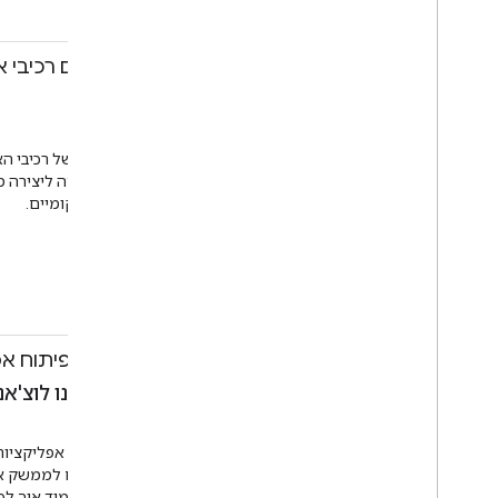
לא רק לנייד
11:10-12:40
בניית אפליקציה עם רכיבי 
ליילה פוג'יווארה
הדרכה
חדר גולמוהר
במאי 2017 הושקו הספריות של
מאוחסנים וטוענים נתונים מקומיים.
Android
Android
11:10-12:40
התנסות מעשית בפיתוח אפליקציות משלכם ל-tant
סאצ'יט מישרה, סילבאנו לוצ'אני
הדרכה
חדר קאסיה
מעולה לכל מפתח שרוצה ללמוד איך לפתח אפליקציות