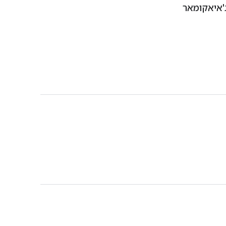
ג'איאקומאר