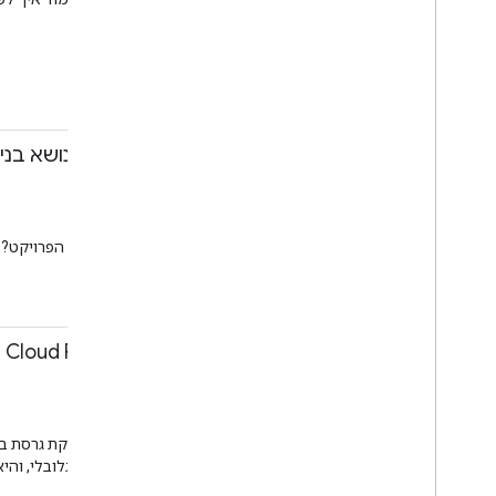
Assistant
לא רק לנייד
11:45-12:15
שאלות ותשובות בנושא בני
דן פרנק
שאלות ותשובות
טרקלין הקהילה
איך לעורר עניין בקהילה סביב הפרויקט
קהילה
11:50-12:20
חדש: Cloud Firestore
דן מק'גראת
סשן
חדר ז'קארנדה
Firestore.