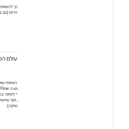
והאפליקציות, והן נטענות במהירות (גם
כחוויה של מסך מלא.
PWA
אינטרנט לנייד
11:10-11:40
למידת מכונה בעולם המציאות באמצעו
קאז סאטו
סשן
חדר ז'קארנדה
TensorFlow וב-
מודלים גלובליים של מכוניות, תוך שימ
מכוניות המבוסס על למידה עמוקה).
Cloud