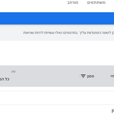
משתתפים
מורחב
סוג
filter_list
חי
מסנן
:
כל הס
ן