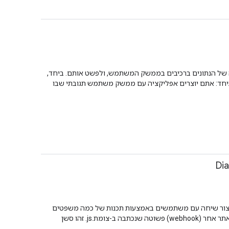
תמדה של הנתונים ברכיבים בממשק המשתמש, ולפשט אותם. ביחד,
דרכה הזו תלמדו איך להשתמש ברכיבים ביחד: אתם יוצרים אפליקציה עם ממשק משתמש תגובתי שבו
-Google Assistant. באמצעות Dialogflow תוכלו לראות כמה קל ליצור שיחה עם משתמשים באמצעות תכנות של כמה משפטים
לדוגמה ותשובות. אתם יכולים לממשק את האפליקציה עם הקצה העורפי של השרת שלכם באמצעות תגובה לפעולה מאתר אחר (webhook) פשוטה שנכתבה ב-צומת.js. זהו סשן