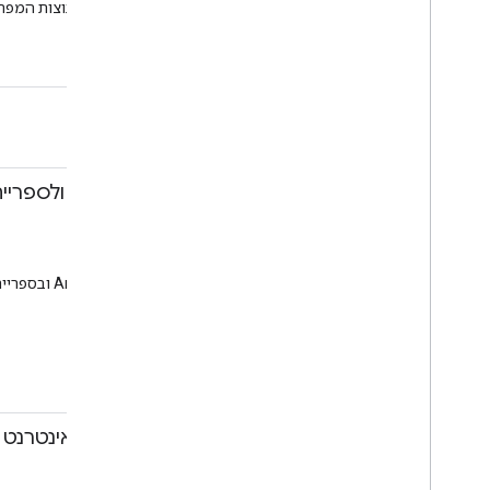
קבל מידע נוסף על תוכנית קבוצות המפתחים של Google, כיצד ליצור קבוצה או
קהילה
12:30-13:45
ארוחת צהריים
Hall 3b – Sandbox
13:15-13:45
צוללים ל-Oreo ולספריית התמיכה
דניאל גלפין
סשן
אולם 3א
דיון זה יתמקד ב-Android Oreo ובספריית התמיכה. בואו ללמוד על השינויים המשמעותיים שעוזרים לאפליקציות שלכם לפעול, להיראות ולהרגיש טוב יותר מאי פעם.
Android
Android
13:15-14:45
פיתוח אפליקציות אינטרנט באמצעות Firebase ו
ארתור תומפסון
הדרכה