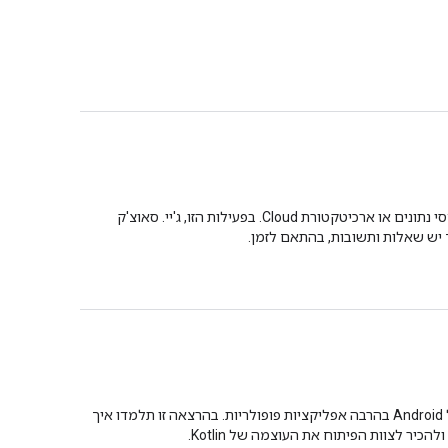
במאמר הזה אנחנו מסבירים איך לקבל הכרה בכישורים שלכם כמומחי אינטרנט לנייד, כמפתחי Android שותפים, מהנדסי נתונים או ארכיטקטורת Cloud. בפעילות הזו, ג'יי. סאוצ'ק
 יש שאלות ותשובות, בהתאם לזמן.
Kotlin היא שפה ברמה גבוהה, שמשולבת במלואה עם שפת התכנות Java ועם Android Studio. הוא משמש לפיתוח של Android בהרבה אפליקציות פופולריות. בהרצאה זו תלמדו איך