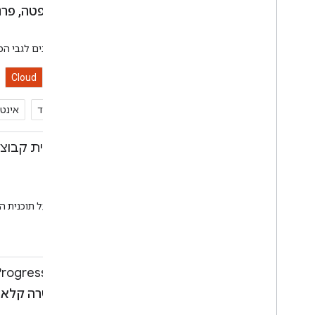
דניאל גלפין, פנקאג' גופטה, פר
סשן
אולם 3א
קבלת חדשות ועדכונים אחרונים לגבי המוצרים והפ
Cloud
Assistant
Android
לא רק לנייד
פיתוח בנייד
אינטר
11:00-11:30
סשן מידע על תוכנית קבוצ
דן פרנק
סשן
טרקלין הקהילה
כאן אפשר לקבל מידע נוסף על תוכנית ה
קהילה
11:10-11:40
Progressive Web Apps: מה, למה ואיך
סאם דוטון, ג'יוויי לין, שרה קלא
סשן
אולם 3א