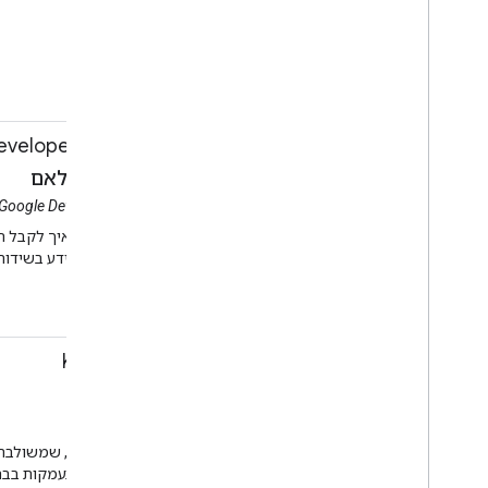
Firebase
פיתוח בנייד
11:50-12:20
מפגש מידע על Google Developers ועל ההסמכה ב-Cloud
ג'יי.פי סווצ'ק, מנוהר סילאם
סשן
מועדון ההסמכה של Google Developers ו-Cloud Certification
ומנוהר סילאם יערכו מפגש מידע בשידור
אישור
11:50-12:20
בדיקה ב-Kotlin
שון מק'קווילן
סשן
אולם 3א
להשתמש ב-Kotlin על ידי התעמקות בבחינות כתיבה. הבדיקות הן דרך מצוינת ללמוד את Kotlin, לכתוב מבחנים קריאים ולהכיר לצוות הפיתוח את העוצמה של Kotlin.