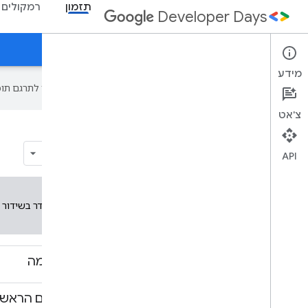
תזמון
רמקולים
Developer Days
יום 1
יום 2
נושאים לדיון
מידע
‫Google משתמשת בטכנולוגיית AI כדי לתרגם תוכן לשפה המועדפת עליך. בתרגומים כאלו עשויות להיות שגיאות.
צ'אט
1 בדצמבר 2017
API
כל השעות הן לפי שעון הודו (UTC+05:30)
שודר בשידור 
08:00-10:00
ארוחת בוקר והרשמה
10:00-10:55
נאום פתיחה ביום הראשו