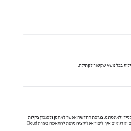
ילות בכל נושא שקשור לקהילה.
, מסד נתונים NoSQL מנוהל לצורכי פיתוח אפליקציות לנייד ולאינטרנט. בגרסה החדשה אפשר לאחסן ולסנכרן בקלות
נתוני אפליקציות בקנה מידה גלובלי, והיא זמינה עכשיו בגרסת בטא. בהרצאה זו, מובילי המוצרים משתפים את כל הפרטים ומדגימים איך ליצור אפליקציה ניתנת להתאמה בעזרת Cloud