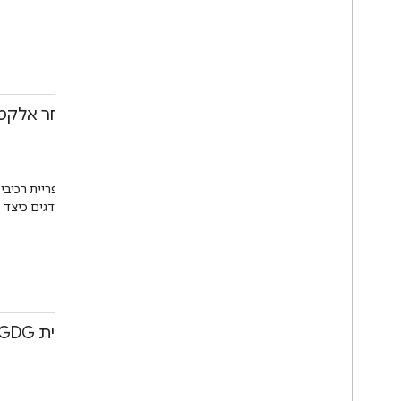
Android
Android
12:30-13:00
בניית אתר מסחר אלקטרונ
בן מורס, ראגהו סימהה
סשן
חדר ז'קארנדה
טכנולוגיית AMP הורחבה ל
AMP יכולים לעשות, ולסיום נדגים כיצד להשתמש ב-AMP ליצירת חוויה מלאה של מסחר אלקטרוני.
PWA
AMP
אינטרנט לנייד
12:30-13:00
סשן מידע על תוכנית GDG
ג'ניפר קול
סשן
טרקלין הקהילה