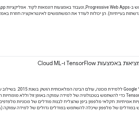
 ברשתות בעייתיות). הן יכולות לעודד את המשתמשים לאינטראקציה חוזרת בא
ת TensorFlow ו-Cloud ML
Engine, כל אחד יכול להשתמש ב-TensorFlow כדי להשתמש בטכנולוגיה של למידה עמוקה באופן
Cloud ML כדי לפתור בעיות אמיתיות: חקלאי מלפפון ביפן שהצליח לבנות מודלים של מכוני
וש במודלים של מלפפון שיכלה להשתמש במודלים גדולים של למידה עמוקה (במו