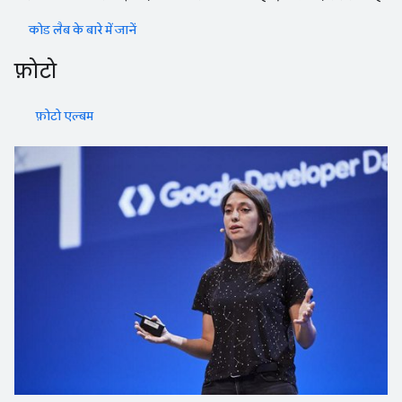
कोड लैब के बारे में जानें
फ़ोटो
फ़ोटो एल्बम