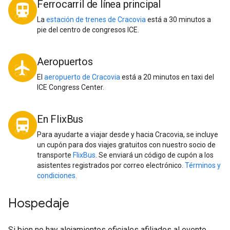
Ferrocarril de línea principal
directions_transit
La
estación de trenes de Cracovia
está a 30 minutos a
pie del centro de congresos ICE.
Aeropuertos
local_airport
El
aeropuerto de Cracovia
está a 20 minutos en taxi del
ICE Congress Center.
En FlixBus
directions_bus
Para ayudarte a viajar desde y hacia Cracovia, se incluye
un cupón para dos viajes gratuitos con nuestro socio de
transporte
FlixBus
. Se enviará un código de cupón a los
asistentes registrados por correo electrónico.
Términos y
condiciones.
Hospedaje
Si bien no hay alojamientos oficiales afiliados al evento,