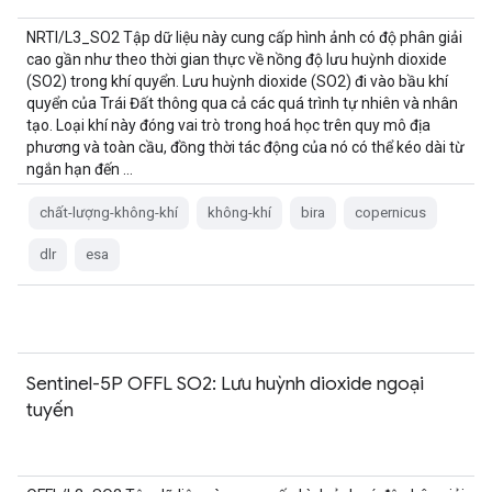
NRTI/L3_SO2 Tập dữ liệu này cung cấp hình ảnh có độ phân giải
cao gần như theo thời gian thực về nồng độ lưu huỳnh dioxide
(SO2) trong khí quyển. Lưu huỳnh dioxide (SO2) đi vào bầu khí
quyển của Trái Đất thông qua cả các quá trình tự nhiên và nhân
tạo. Loại khí này đóng vai trò trong hoá học trên quy mô địa
phương và toàn cầu, đồng thời tác động của nó có thể kéo dài từ
ngắn hạn đến …
chất-lượng-không-khí
không-khí
bira
copernicus
dlr
esa
Sentinel-5P OFFL SO2: Lưu huỳnh dioxide ngoại
tuyến