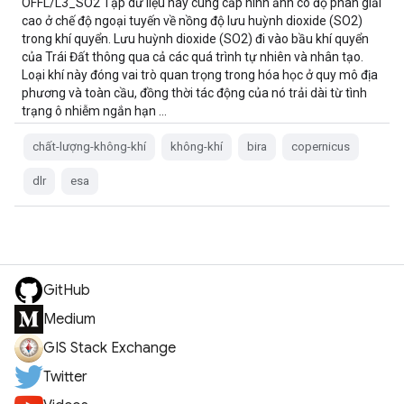
OFFL/L3_SO2 Tập dữ liệu này cung cấp hình ảnh có độ phân giải
cao ở chế độ ngoại tuyến về nồng độ lưu huỳnh dioxide (SO2)
trong khí quyển. Lưu huỳnh dioxide (SO2) đi vào bầu khí quyển
của Trái Đất thông qua cả các quá trình tự nhiên và nhân tạo.
Loại khí này đóng vai trò quan trọng trong hóa học ở quy mô địa
phương và toàn cầu, đồng thời tác động của nó trải dài từ tình
trạng ô nhiễm ngắn hạn …
chất-lượng-không-khí
không-khí
bira
copernicus
dlr
esa
GitHub
Medium
GIS Stack Exchange
Twitter