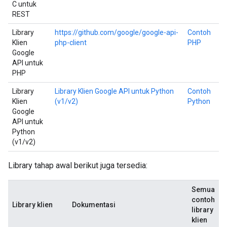
C untuk
REST
Library
https://github.com/google/google-api-
Contoh
Klien
php-client
PHP
Google
API untuk
PHP
Library
Library Klien Google API untuk Python
Contoh
Klien
(v1/v2)
Python
Google
API untuk
Python
(v1/v2)
Library tahap awal berikut juga tersedia:
Semua
contoh
Library klien
Dokumentasi
library
klien