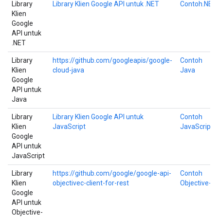
Library
Library Klien Google API untuk .NET
Contoh.NET
Klien
Google
API untuk
.NET
Library
https://github.com/googleapis/google-
Contoh
Klien
cloud-java
Java
Google
API untuk
Java
Library
Library Klien Google API untuk
Contoh
Klien
JavaScript
JavaScript
Google
API untuk
JavaScript
Library
https://github.com/google/google-api-
Contoh
Klien
objectivec-client-for-rest
Objective-C
Google
API untuk
Objective-