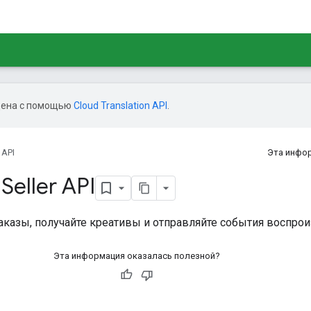
дена с помощью
Cloud Translation API
.
 API
Эта инфо
eller API
аказы, получайте креативы и отправляйте события воспро
Эта информация оказалась полезной?