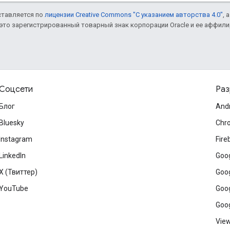
оставляется по
лицензии Creative Commons "С указанием авторства 4.0"
, 
– это зарегистрированный товарный знак корпорации Oracle и ее аффил
Соцсети
Раз
Блог
And
Bluesky
Chr
Instagram
Fire
LinkedIn
Goog
X (Твиттер)
Goog
YouTube
Goog
Goog
View