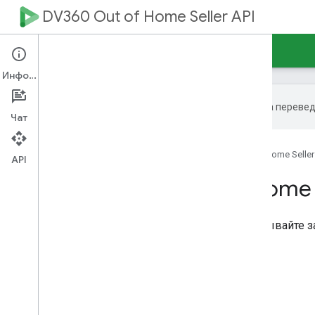
DV360 Out of Home Seller API
Главная
REST Reference
Информация
Эта страница переве
Чат
Главная
Товары
DV360 Out of Home Seller
API
DV360 Out of Home S
Управляйте инвентарем, заказывайте з