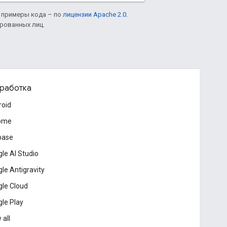
а примеры кода – по
лицензии Apache 2.0
.
ированных лиц.
работка
roid
ome
base
le AI Studio
le Antigravity
le Cloud
le Play
 all