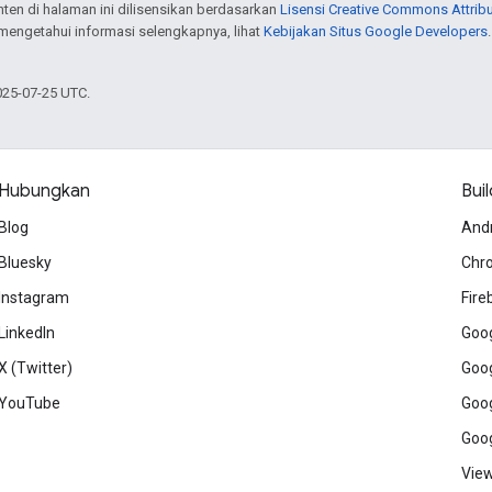
onten di halaman ini dilisensikan berdasarkan
Lisensi Creative Commons Attribu
 mengetahui informasi selengkapnya, lihat
Kebijakan Situs Google Developers
025-07-25 UTC.
Hubungkan
Buil
Blog
And
Bluesky
Chr
Instagram
Fire
LinkedIn
Goog
X (Twitter)
Goog
YouTube
Goog
Goog
View