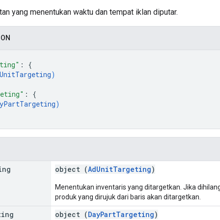
tan yang menentukan waktu dan tempat iklan diputar.
SON
ting"
: 
{
UnitTargeting
)
eting"
: 
{
yPartTargeting
)
ing
object (
AdUnitTargeting
)
Menentukan inventaris yang ditargetkan. Jika dihilan
produk yang dirujuk dari baris akan ditargetkan.
ting
object (
DayPartTargeting
)