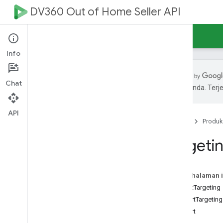
DV360 Out of Home Seller API
Beranda
REST Reference
Info
Chat
pilihan Anda. Te
Overview
v1beta1
API
Beranda
Produk
v1
REST Resources
Targeti
sellers
.
ad
Plays
sellers
.
ad
Units
sellers
.
ad
Units
.
impression
Pada halaman i
Schedules
AdUnitTargeting
sellers
.
availability
Orders
DayPartTargeting
sellers
.
availability
Orders
.
availability
DayPart
Lines