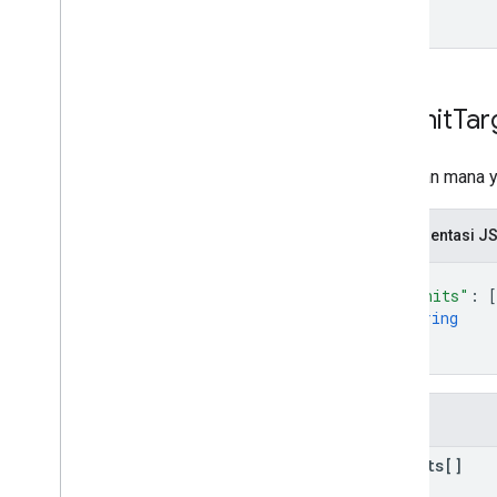
Ad
Unit
Tar
Unit iklan mana 
Representasi J
{
"adUnits"
: 
[
string
]
}
Kolom
ad
Units[]