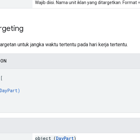
Wajib diisi. Nama unit iklan yang ditargetkan. Format
rgeting
getan untuk jangka waktu tertentu pada hari kerja tertentu.
SON
 
[
DayPart
)
object (
DayPart
)