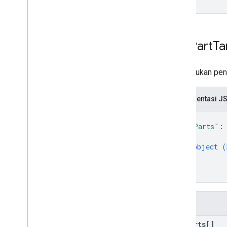
Day
Part
Ta
Menentukan penar
Representasi J
{
"dayParts"
:
{
object (
}
]
}
Kolom
day
Parts[]