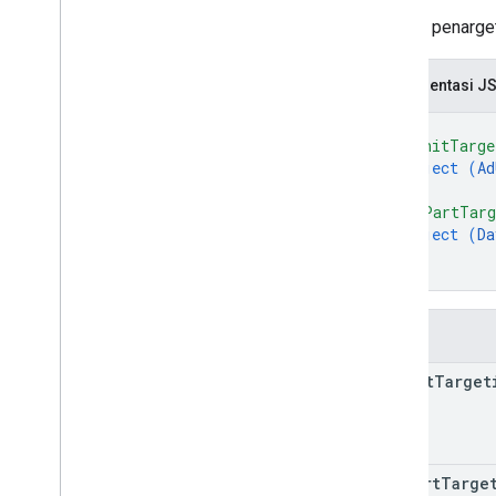
sellers
.
creative
Assets
Setelan penarge
sellers
.
orders
sellers
.
orders
.
lines
sellers
.
orders
.
lines
.
assignments
Representasi J
sellers
.
products
{
"adUnitTarge
Types
object (
Ad
Advertiser
Info
}
,
Creative
Specification
"dayPartTarg
Creative
Type
object (
Da
Line
Terms
}
}
Rejection
Targeting
Kolom
ad
Unit
Target
day
Part
Targe