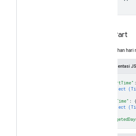
Day
Part
Pemisahan hari 
Representasi J
{
"startTime"
object (
Ti
}
,
"endTime"
: 
object (
Ti
}
,
"targetedDay
}