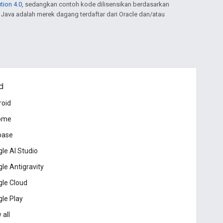
tion 4.0
, sedangkan contoh kode dilisensikan berdasarkan
. Java adalah merek dagang terdaftar dari Oracle dan/atau
d
roid
ome
base
le AI Studio
le Antigravity
le Cloud
le Play
 all