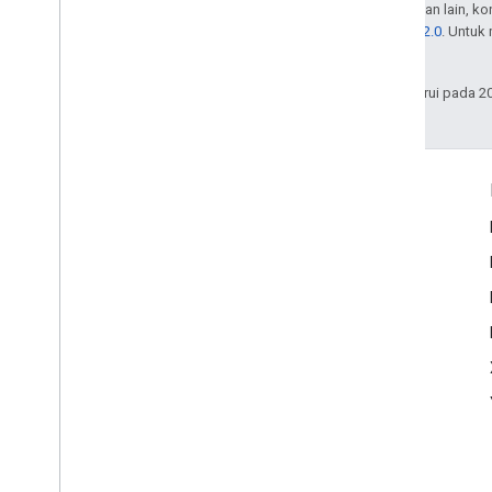
Kecuali dinyatakan lain, k
Lisensi Apache 2.0
. Untuk
afiliasinya.
Terakhir diperbarui pada 2
Interaksi
Google Developer Program
Google Developer Groups
Google Developer Experts
Accelerators
Google Cloud & NVIDIA