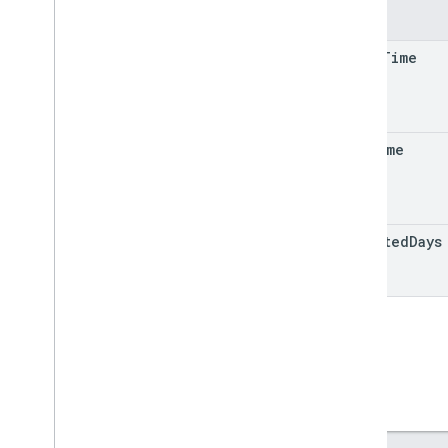
Kolom
start
Time
end
Time
targeted
Days