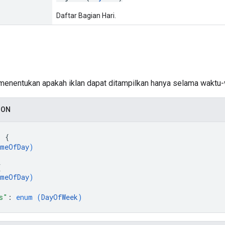
Daftar Bagian Hari.
menentukan apakah iklan dapat ditampilkan hanya selama waktu-w
SON
: 
{
meOfDay
)
{
meOfDay
)
s"
: 
enum (
DayOfWeek
)