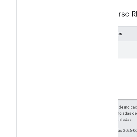
Recurso R
Métodos
get
Exceto em caso de indicaç
código são licenciadas d
da Oracle e/ou afiliadas.
Última atualização 2026-0