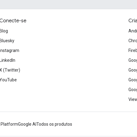
Conecte-se
Cri
Blog
And
Bluesky
Chr
Instagram
Fire
LinkedIn
Goog
X (Twitter)
Goog
YouTube
Goog
Goog
View
 Platform
Google AI
Todos os produtos