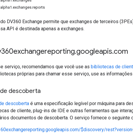
1alpha1.exchanges
1alpha1.exchanges.reports
 do DV360 Exchange permite que exchanges de terceiros (3PEs)
ssa API é destinada apenas a exchanges.
dv360exchangereporting
.
googleapis
.
com
se serviço, recomendamos que você use as
bibliotecas de clien
liotecas próprias para chamar esse serviço, use as informações 
de descoberta
de descoberta
é uma especificação legível por máquina para de
otecas de cliente, plug-ins de IDE e outras ferramentas que int
ários documentos de descoberta. O serviço fornece o seguinte
v360exchangereporting.googleapis.com/$discovery/rest?versio