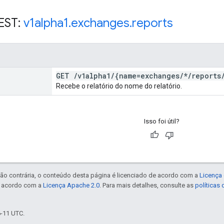
EST:
v1alpha1
.
exchanges
.
reports
GET
/
v1alpha1
/
{name=exchanges
/
*
/
reports
Recebe o relatório do nome do relatório.
Isso foi útil?
ão contrária, o conteúdo desta página é licenciado de acordo com a
Licença 
e acordo com a
Licença Apache 2.0
. Para mais detalhes, consulte as
políticas
6-11 UTC.