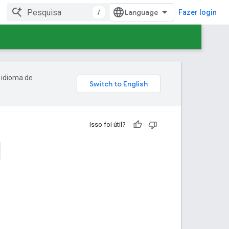
/
Fazer login
 idioma de
Isso foi útil?