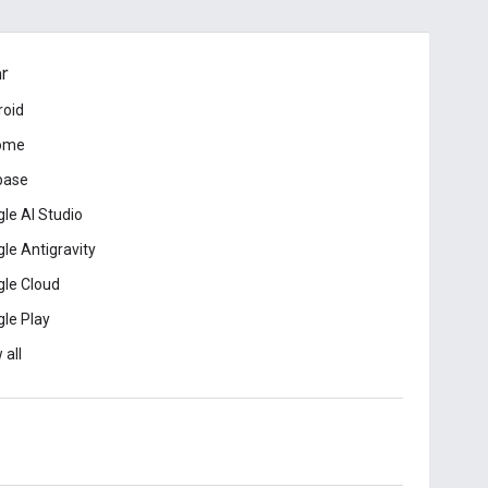
ar
roid
ome
base
le AI Studio
le Antigravity
le Cloud
le Play
 all