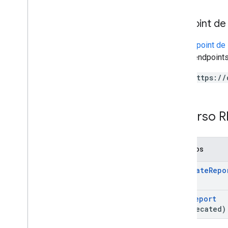
Endpoint de
Um
endpoint de 
vários endpoints
https://
Recurso R
Métodos
generate
Repo
pull
Report
(deprecated)