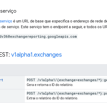
 serviço
serviço
é um URL de base que especifica o endereço de rede de
 de serviço. Este serviço tem o endpoint a seguir, e todos os UR
dv360exchangereporting.googleapis.com
EST:
v1alpha1
.
exchanges
rt
POST
/
v1alpha1
/
{exchange=exchanges
/
*}:g
Gera e retorna o ID do relatório.
POST
/
v1alpha1
/
{exchange=exchanges
/
*}:p
Extrai o relatório do ID do relatório.