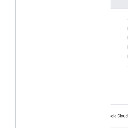
Envolver
Google Developer Program
Google Developer Groups
Google Developer Experts
Accelerators
Google Cloud & NVIDIA
Android
Chrome
Firebase
Google Cloud