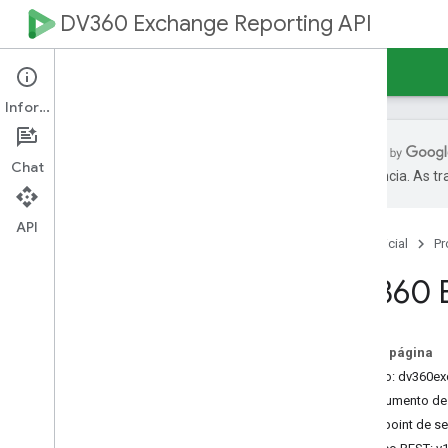
DV360 Exchange Reporting API
Guias
Referência
Informações
Chat
preferência. As t
Referência da API
v1alpha1
API
Página inicial
Pr
Visão geral
DV360 E
Recursos REST
trocas
trocas
.
reports
Nesta página
Serviço: dv360e
Documento de
Endpoint de se