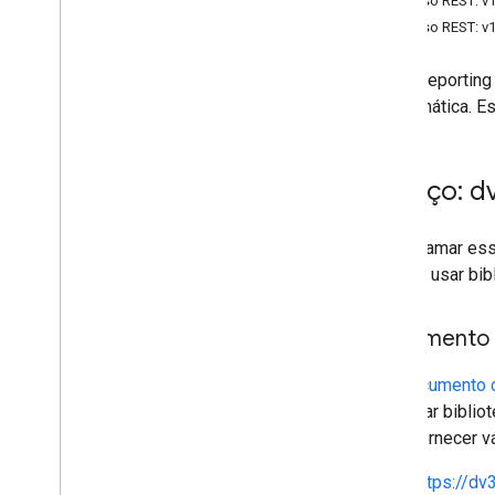
Recurso REST: v
Recurso REST: v
A API Reporting
programática. E
Serviço: 
Para chamar es
precise usar bib
Documento 
Um
Documento 
para criar bibli
pode fornecer v
https://d