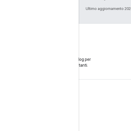
Ultimo aggiornamento 202
Blog
Visita il nostro blog per
annunci importanti.
Informazioni sul prodotto
Termini di servizio
Limiti e quote API
Prezzi