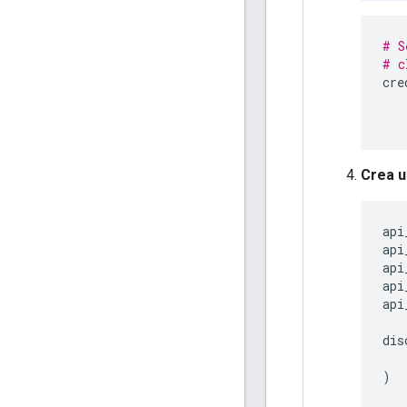
# S
# c
cre
Crea u
api
api
api
api
api
dis
)