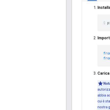
Instal
Import
fro
fro
Carica 
Not
autorizz
abbia ac
cui è st
nostra 