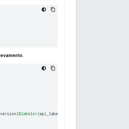
rilevamento.
version
}
&labels=
{
api_label
}
"