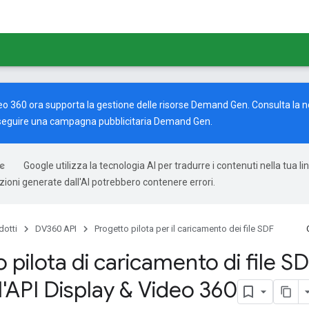
eo 360 ora supporta la gestione delle risorse Demand Gen. Consulta la 
seguire una campagna pubblicitaria Demand Gen.
Google utilizza la tecnologia AI per tradurre i contenuti nella tua l
uzioni generate dall'AI potrebbero contenere errori.
dotti
DV360 API
Progetto pilota per il caricamento dei file SDF
 pilota di caricamento di file S
l'API Display & Video 360