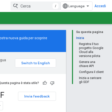
/
Accedi
Su questa pagina
nostra
nuova guida
per scoprire
Inizia
Registra il tuo
progetto Google
Cloud alla
versione pilota
ingua
Genera una
chiave API
Configura il client
Inizia a caricare
gli SDF
Questa pagina è stata utile?
DF
Invia feedback