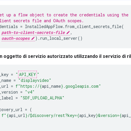
et up a flow object to create the credentials using the
lient secrets file and OAuth scopes.
dentials
=
InstalledAppFlow
.
from_client_secrets_file
(
path-to-client-secrets-file
,
oauth-scopes
)
.
run_local_server
()
n oggetto di servizio autorizzato utilizzando il servizio di 
_key
=
"
API_KEY
"
_name
=
"displayvideo"
_url
=
f
"https://
{
api_name
}
.googleapis.com"
_version
=
"v4"
_label
=
"SDF_UPLOAD_ALPHA"
covery_url
=
(
f
"
{
api_url
}
/$discovery/rest?key=
{
api_key
}
&version=
{
api_