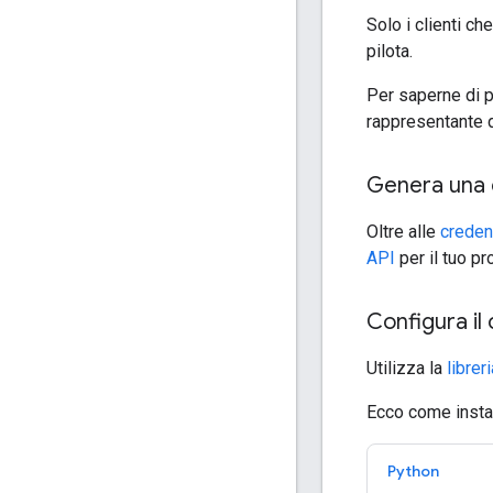
Solo i clienti ch
pilota.
Per saperne di pi
rappresentante d
Genera una 
Oltre alle
creden
API
per il tuo pr
Configura il 
Utilizza la
librer
Ecco come install
Python