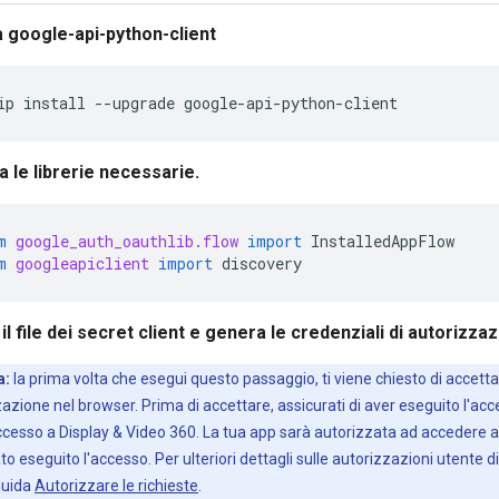
la google-api-python-client
a le librerie necessarie.
m
google_auth_oauthlib.flow
import
InstalledAppFlow
m
googleapiclient
import
discovery
il file dei secret client e genera le credenziali di autorizza
a:
la prima volta che esegui questo passaggio, ti viene chiesto di accetta
azione nel browser. Prima di accettare, assicurati di aver eseguito l'a
cesso a Display & Video 360. La tua app sarà autorizzata ad accedere ai
ato eseguito l'accesso. Per ulteriori dettagli sulle autorizzazioni utente d
guida
Autorizzare le richieste
.