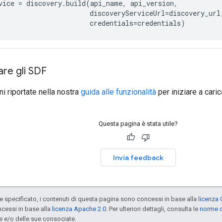
vice
=
discovery
.
build
(
api_name
,
api_version
,
discoveryServiceUrl
=
discovery_url
credentials
=
credentials
)
care gli SDF
ni riportate nella nostra
guida alle funzionalità
per iniziare a caricar
Questa pagina è stata utile?
Invia feedback
specificato, i contenuti di questa pagina sono concessi in base alla
licenza 
cessi in base alla
licenza Apache 2.0
. Per ulteriori dettagli, consulta le
norme d
e e/o delle sue consociate.