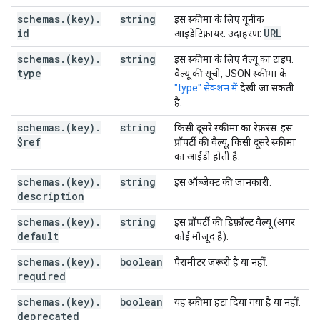
"httpMethod"
:
string
,
"description"
:
string
,
schemas
.
(key)
.
string
इस स्कीमा के लिए यूनीक
"deprecated"
:
boolean
,
id
URL
आइडेंटिफ़ायर. उदाहरण:
"parameters"
:
schemas
.
(key)
.
(key)
string
:
इस स्कीमा के लिए वैल्यू का टाइप.
type
"id"
:
string
,
वैल्यू की सूची, JSON स्कीमा के
"type"
:
string
,
"type" सेक्शन में
देखी जा सकती
"$ref"
:
string
,
है.
"description"
:
string
,
schemas
.
(key)
.
string
किसी दूसरे स्कीमा का रेफ़रंस. इस
"default"
:
string
,
$ref
प्रॉपर्टी की वैल्यू, किसी दूसरे स्कीमा
"required"
:
boolean
,
का आईडी होती है.
"deprecated"
:
boolean
,
"format"
:
string
,
schemas
.
(key)
.
string
इस ऑब्जेक्ट की जानकारी.
"pattern"
:
string
,
description
"minimum"
:
string
,
"maximum"
:
string
,
schemas
.
(key)
.
string
इस प्रॉपर्टी की डिफ़ॉल्ट वैल्यू (अगर
"enum"
:
[
default
कोई मौजूद है).
string
],
schemas
.
(key)
.
boolean
पैरामीटर ज़रूरी है या नहीं.
"enumDescriptions"
:
[
required
string
schemas
.
(key)
.
],
boolean
यह स्कीमा हटा दिया गया है या नहीं.
deprecated
"enumDeprecated"
:
[