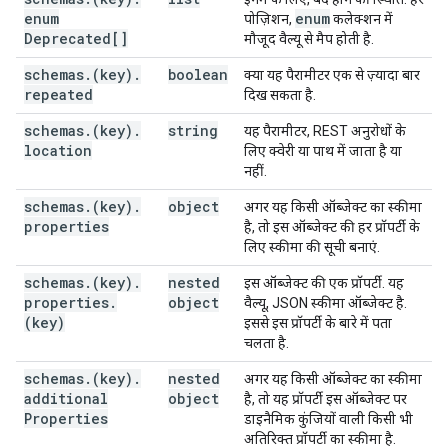
"response"
:
enum
enum
पोज़िशन,
कलेक्शन में
"$ref"
:
string
Deprecated[]
मौजूद वैल्यू से मैप होती है.
}
,
"scopes"
:
[
schemas
.
(key)
.
boolean
क्या यह पैरामीटर एक से ज़्यादा बार
(value)
repeated
दिख सकता है.
],
"supportsMediaDownload"
:
boolean
,
schemas
.
(key)
.
string
यह पैरामीटर, REST अनुरोधों के
"supportsMediaUpload"
:
boolean
,
location
लिए क्वेरी या पाथ में जाता है या
"mediaUpload"
:
नहीं.
"accept"
:
[
schemas
.
(key)
.
string
object
अगर यह किसी ऑब्जेक्ट का स्कीमा
properties
],
है, तो इस ऑब्जेक्ट की हर प्रॉपर्टी के
"maxSize"
:
string
,
लिए स्कीमा की सूची बनाएं.
"protocols"
:
schemas
.
(key)
.
nested
इस ऑब्जेक्ट की एक प्रॉपर्टी. यह
"simple"
:
properties
.
object
वैल्यू, JSON स्कीमा ऑब्जेक्ट है.
"multipart"
:
true
,
(key)
इससे इस प्रॉपर्टी के बारे में पता
"path"
:
string
चलता है.
}
,
"resumable"
:
schemas
.
(key)
.
nested
अगर यह किसी ऑब्जेक्ट का स्कीमा
"multipart"
:
true
,
additional
object
है, तो यह प्रॉपर्टी इस ऑब्जेक्ट पर
"path"
:
string
Properties
डाइनैमिक कुंजियों वाली किसी भी
अतिरिक्त प्रॉपर्टी का स्कीमा है.