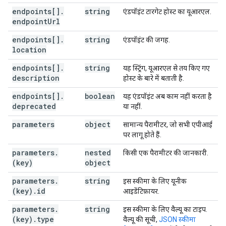
"default"
:
string
,
endpoints[]
"required"
.
string
:
boolean
,
एंडपॉइंट टारगेट होस्ट का यूआरएल.
endpoint
"deprecated"
Url
:
boolean
,
"format"
:
string
,
endpoints[]
.
string
एंडपॉइंट की जगह.
"pattern"
:
string
,
location
"minimum"
:
string
,
"maximum"
:
string
,
endpoints[]
.
string
यह स्ट्रिंग, यूआरएल से तय किए गए
"enum"
:
[
description
होस्ट के बारे में बताती है.
string
],
endpoints[]
.
boolean
यह एंडपॉइंट अब काम नहीं करता है
"enumDescriptions"
:
[
deprecated
या नहीं.
string
],
parameters
object
सामान्य पैरामीटर, जो सभी एपीआई
"enumDeprecated"
:
[
पर लागू होते हैं.
boolean
parameters
],
.
nested
किसी एक पैरामीटर की जानकारी.
(key)
"repeated"
object
:
boolean
,
"location"
:
string
,
parameters
.
string
इस स्कीमा के लिए यूनीक
"properties"
:
(key)
.
id
आइडेंटिफ़ायर.
(key)
:
(
JsonSchema
)
}
,
parameters
.
string
इस स्कीमा के लिए वैल्यू का टाइप.
"additionalProperties"
:
(
JsonSchema
),
(key)
.
type
वैल्यू की सूची,
JSON स्कीमा
"items"
:
(
JsonSchema
),