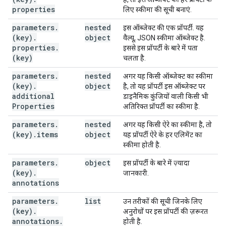
properties
string
लिए स्कीमा की सूची बनाएं.
]
parameters
.
nested
इस ऑब्जेक्ट की एक प्रॉपर्टी. यह
(key)
.
object
वैल्यू, JSON स्कीमा ऑब्जेक्ट है.
properties
.
इससे इस प्रॉपर्टी के बारे में पता
}
,
(key)
चलता है.
"parameterOrder"
:
[
string
parameters
.
nested
अगर यह किसी ऑब्जेक्ट का स्कीमा
],
(key)
.
object
है, तो यह प्रॉपर्टी इस ऑब्जेक्ट पर
"request"
:
additional
डाइनैमिक कुंजियों वाली किसी भी
"$ref"
:
string
Properties
अतिरिक्त प्रॉपर्टी का स्कीमा है.
}
,
"response"
:
parameters
.
nested
अगर यह किसी ऐरे का स्कीमा है, तो
"$ref"
:
string
(key)
.
items
object
यह प्रॉपर्टी ऐरे के हर एलिमेंट का
}
,
स्कीमा होती है.
"scopes"
:
[
(value)
parameters
.
object
इस प्रॉपर्टी के बारे में ज़्यादा
],
(key)
.
जानकारी.
"supportsMediaDownload"
:
boolean
,
annotations
"supportsMediaUpload"
:
boolean
,
parameters
"mediaUpload"
.
list
:
उन तरीकों की सूची जिनके लिए
(key)
.
"accept"
:
[
अनुरोधों पर इस प्रॉपर्टी की ज़रूरत
annotations
.
string
होती है.