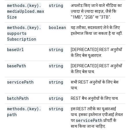
methods
.
(key)
.
string
अपलोड किए जाने वाले मीडिया का
media
Upload
.
max
ज़्यादा से ज़्यादा साइज़, जैसे कि
Size
"1MB", "2GB" या "3TB".
methods
.
(key)
.
boolean
यह तरीका, सदस्यताएं लेने के लिए
supports
इस्तेमाल किया जा सकता है या नहीं.
Subscription
base
Url
string
[DEPRECATED] REST अनुरोधों
के लिए बेस यूआरएल.
base
Path
string
[DEPRECATED] REST अनुरोधों
के लिए बेस पाथ.
service
Path
string
सभी REST अनुरोधों के लिए बेस
पाथ.
batch
Path
string
REST बैच अनुरोधों के लिए पाथ.
methods
.
(key)
.
string
इस REST तरीके का यूआरआई
path
पाथ. इसका इस्तेमाल एपीआई लेवल
service
Path
पर
प्रॉपर्टी के
साथ किया जाना चाहिए.