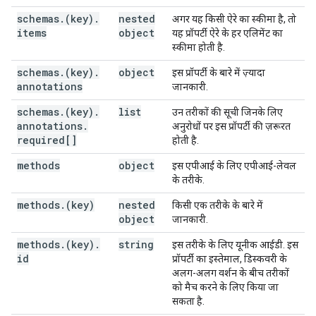
}
,
schemas
.
(key)
.
nested
अगर यह किसी ऐरे का स्कीमा है, तो
"supportsSubscription"
:
boolean
items
object
यह प्रॉपर्टी ऐरे के हर एलिमेंट का
स्कीमा होती है.
}
,
"deprecated"
:
boolean
,
schemas
.
(key)
.
object
इस प्रॉपर्टी के बारे में ज़्यादा
"resources"
:
annotations
जानकारी.
(key)
:
(
RestResource
)
schemas
.
(key)
.
list
उन तरीकों की सूची जिनके लिए
annotations
.
अनुरोधों पर इस प्रॉपर्टी की ज़रूरत
required[]
}

होती है.
}
methods
object
इस एपीआई के लिए एपीआई-लेवल
के तरीके.
methods
.
(key)
nested
किसी एक तरीके के बारे में
object
जानकारी.
methods
.
(key)
.
string
इस तरीके के लिए यूनीक आईडी. इस
id
प्रॉपर्टी का इस्तेमाल, डिस्कवरी के
अलग-अलग वर्शन के बीच तरीकों
को मैच करने के लिए किया जा
सकता है.