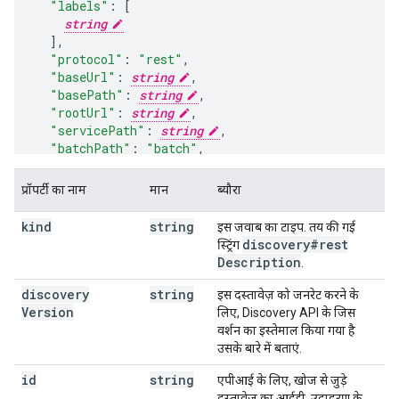
"labels"
:
[
string
],
"protocol"
:
"rest"
,
"baseUrl"
:
string
,
"basePath"
:
string
,
"rootUrl"
:
string
,
"servicePath"
:
string
,
"batchPath"
:
"batch"
,
"endpoints"
:
[
प्रॉपर्टी का नाम
मान
ब्यौरा
"endpointUrl"
:
string
,
"location"
:
string
,
kind
string
इस जवाब का टाइप. तय की गई
"deprecated"
:
boolean
,
discovery#rest
स्ट्रिंग
"description"
:
string
Description
.
],
discovery
string
इस दस्तावेज़ को जनरेट करने के
"parameters"
:
Version
लिए, Discovery API के जिस
(key)
:
वर्शन का इस्तेमाल किया गया है
"id"
:
string
,
उसके बारे में बताएं.
"type"
:
string
,
id
"$ref"
:
string
string
,
एपीआई के लिए, खोज से जुड़े
"description"
:
string
,
दस्तावेज़ का आईडी. उदाहरण के