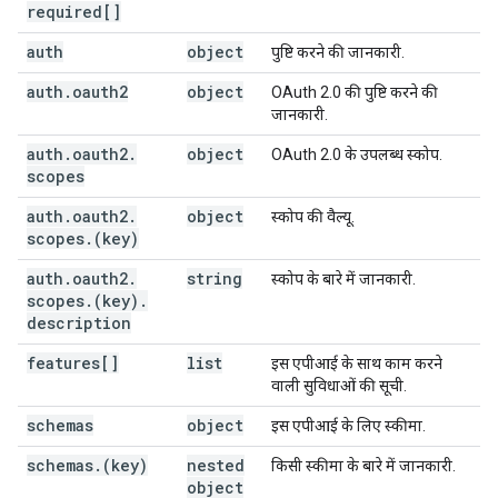
required[]
],
"maxSize"
:
string
,
auth
object
पुष्टि करने की जानकारी.
"protocols"
:
"simple"
:
auth
.
oauth2
object
OAuth 2.0 की पुष्टि करने की
"multipart"
:
true
,
जानकारी.
"path"
:
string
}
,
auth
.
oauth2
.
object
OAuth 2.0 के उपलब्ध स्कोप.
"resumable"
:
scopes
"multipart"
:
true
,
"path"
:
string
auth
.
oauth2
.
object
स्कोप की वैल्यू.
scopes
.
(key)
auth
.
oauth2
}
,
.
string
स्कोप के बारे में जानकारी.
scopes
.
(key)
"supportsSubscription"
.
:
boolean
description
}
,
features[]
list
इस एपीआई के साथ काम करने
"resources"
:
वाली सुविधाओं की सूची.
(key)
:
"methods"
:
schemas
object
इस एपीआई के लिए स्कीमा.
(key)
:
"id"
:
string
,
schemas
.
(key)
nested
किसी स्कीमा के बारे में जानकारी.
"path"
:
string
,
object