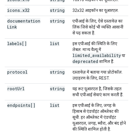
]
icons
.
x32
string
32x32 आइकॉन का यूआरएल.
documentation
}
,
string
एपीआई के लिए, ऐसे दस्तावेज़ का
Link
"auth"
:
लिंक जिसे कोई भी व्यक्ति आसानी
"oauth2"
:
से पढ़ सकता है.
"scopes"
:
labels[]
list
इस एपीआई की स्थिति के लिए
(key)
:
लेबल. मान्य वैल्यू में
"description"
:
string
limited_availability
या
deprecated
शामिल हैं.
protocol
string
दस्तावेज़ में बताया गया प्रोटोकॉल.
}
,
उदाहरण के लिए, REST.
"features"
:
[
string
root
Url
string
यह रूट यूआरएल है, जिसके तहत
],
सभी एपीआई सेवाएं काम करती हैं.
"schemas"
:
(key)
:
endpoints[]
list
इस एपीआई के लिए, जगह के
"id"
:
string
,
हिसाब से एंडपॉइंट ऑब्जेक्ट की
"type"
:
string
,
सूची. हर ऑब्जेक्ट में एंडपॉइंट
"$ref"
:
string
,
यूआरएल, जगह, ब्यौरा, और बंद होने
"description"
:
string
,
की स्थिति शामिल होती है.