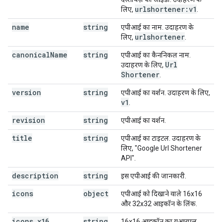
"default"
:
string
,
urlshortener:v1
लिए,
.
"required"
:
boolean
,
name
string
एपीआई का नाम. उदाहरण के
"format"
:
string
,
urlshortener
लिए,
.
"pattern"
:
string
,
"minimum"
:
string
,
canonical
Name
string
एपीआई का कैननिकल नाम.
"maximum"
:
string
,
Url
उदाहरण के लिए,
"enum"
:
[
Shortener
.
string
],
version
string
एपीआई का वर्शन. उदाहरण के लिए,
"enumDescriptions"
:
[
v1
.
string
],
revision
string
एपीआई का वर्शन.
"repeated"
:
boolean
,
title
"location"
string
:
string
,
एपीआई का टाइटल. उदाहरण के
"properties"
:
लिए, "Google Url Shortener
(key)
:
(
JsonSchema
)
API".
}
,
description
string
इस एपीआई की जानकारी.
"additionalProperties"
:
(
JsonSchema
),
"items"
:
(
JsonSchema
),
icons
object
एपीआई को दिखाने वाले 16x16
"annotations"
:
और 32x32 आइकॉन के लिंक.
"required"
:
[
string
icons
.
x16
string
16x16 आइकॉन का यूआरएल.