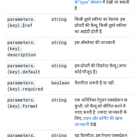
के"type" सेक्शन
में देखी जा सकती
"annotations"
:
है.
"required"
:
[
string
parameters
.
string
किसी दूसरे स्कीमा का रेफ़रंस. इस
]
(key)
.
$ref
प्रॉपर्टी की वैल्यू, किसी दूसरे स्कीमा
का आईडी होती है.
}
,
parameters
.
string
इस ऑब्जेक्ट की जानकारी.
"methods"
:
(key)
.
(key)
:
description
"id"
:
string
,
parameters
"path"
.
:
string
string
,
इस प्रॉपर्टी की डिफ़ॉल्ट वैल्यू (अगर
(key)
.
default
"httpMethod"
:
string
,
कोई मौजूद है).
"description"
:
string
,
parameters
.
boolean
पैरामीटर ज़रूरी है या नहीं.
"deprecated"
:
boolean
,
(key)
.
required
"parameters"
:
(key)
:
parameters
.
string
एक अतिरिक्त रेगुलर एक्सप्रेशन या
"id"
:
string
,
(key)
.
format
कुंजी, जो वैल्यू को सीमित करने में
"type"
:
string
,
मदद करती है. ज़्यादा जानकारी के
"$ref"
:
string
,
लिए,
टाइप और फ़ॉर्मैट की खास
"description"
:
string
,
जानकारी
देखें.
"default"
:
string
,
"required"
:
boolean
,
parameters
.
string
यह पैरामीटर, इस रेगुलर एक्सप्रेशन