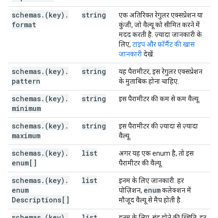
boolean
schemas
.
(key)
.
string
एक अतिरिक्त रेगुलर एक्सप्रेशन या
],
format
कुंजी, जो वैल्यू को सीमित करने में
"repeated"
:
boolean
,
मदद करती है. ज़्यादा जानकारी के
"location"
:
string
,
लिए,
टाइप और फ़ॉर्मैट की खास
"properties"
:
जानकारी
देखें.
(key)
:
(
JsonSchema
)
}
,
schemas
.
(key)
.
string
यह पैरामीटर, इस रेगुलर एक्सप्रेशन
"additionalProperties"
:
(
JsonSchema
)
pattern
के मुताबिक होना चाहिए.
"items"
:
(
JsonSchema
),
"annotations"
:
schemas
.
(key)
.
string
इस पैरामीटर की कम से कम वैल्यू.
"required"
:
[
minimum
string
]
schemas
.
(key)
.
string
इस पैरामीटर की ज़्यादा से ज़्यादा
maximum
वैल्यू.
schemas
.
(key)
}
,
.
list
अगर यह एक enum है, तो इस
enum[]
"parameterOrder"
:
[
पैरामीटर की वैल्यू.
string
schemas
.
(key)
.
list
इनम के लिए जानकारी. हर
],
enum
enum
पोज़िशन,
कलेक्शन में
"request"
:
Descriptions[]
मौजूद वैल्यू से मैप होती है.
"$ref"
:
string
}
,
schemas
.
(key)
.
list
इनम के लिए, बंद होने की स्थिति. हर