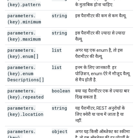
"deprecated"
:
boolean
,
(key)
.
pattern
के मुताबिक होना चाहिए.
"format"
:
string
,
"pattern"
:
string
,
parameters
.
string
इस पैरामीटर की कम से कम वैल्यू.
"minimum"
:
string
,
(key)
.
minimum
"maximum"
:
string
,
parameters
.
"enum"
string
:
[
इस पैरामीटर की ज़्यादा से ज़्यादा
(key)
.
maximum
string
वैल्यू.
],
parameters
.
list
अगर यह एक enum है, तो इस
"enumDescriptions"
:
[
(key)
.
enum[]
पैरामीटर की वैल्यू.
string
],
parameters
.
list
इनम के लिए जानकारी. हर
"enumDeprecated"
:
[
(key)
.
enum
पोज़िशन, enum ऐरे में मौजूद वैल्यू
boolean
Descriptions[]
से मैप होती है.
],
"repeated"
:
boolean
,
parameters
.
boolean
क्या यह पैरामीटर एक से ज़्यादा बार
"location"
:
string
,
(key)
.
repeated
दिख सकता है.
"properties"
:
(key)
:
(
JsonSchema
)
parameters
.
string
यह पैरामीटर, REST अनुरोधों के
}
,
(key)
.
location
लिए क्वेरी या पाथ में जाता है या
"additionalProperties"
:
(
JsonSchema
),
नहीं.
"items"
:
(
JsonSchema
),
parameters
.
"annotations"
object
:
अगर यह किसी ऑब्जेक्ट का स्कीमा
(key)
.
"required"
:
[
है, तो इस ऑब्जेक्ट की हर प्रॉपर्टी के