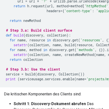
url
=
url
+
'?'
+
urllib
.
parse
.
urlencode
(
kwarg
return
h
.
request
(
url
,
method
=
method
[
'httpMethod'
headers
=
{
'content-type'
:
'appli
return
newMethod
# Step 3.a: Build client surface
def
build
(
discovery
,
collection
):
for
name
,
resource
in
discovery
.
get
(
'resources'
,
{
setattr
(
collection
,
name
,
build
(
resource
,
Collec
for
name
,
method
in
discovery
.
get
(
'methods'
,
{})
.
i
setattr
(
collection
,
name
,
createNewMethod
(
name
,
return
collection
# Step 3.b: Use the client
service
=
build
(
discovery
,
Collection
())
print
(
serviceusage
.
services
.
enable
(
name
=
'projects/m
Die kritischen Komponenten des Clients sind:
Schritt 1: Discovery-Dokument abrufen
Das