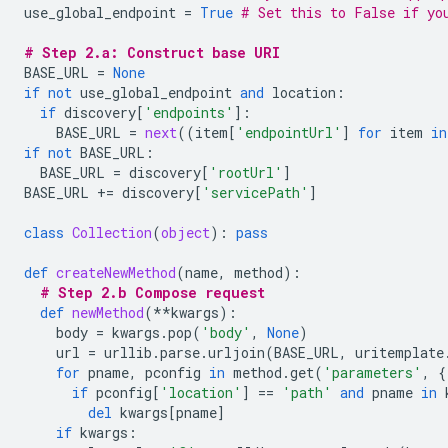
use_global_endpoint
=
True
# Set this to False if yo
# Step 2.a: Construct base URI
BASE_URL
=
None
if
not
use_global_endpoint
and
location
:
if
discovery
[
'endpoints'
]:
BASE_URL
=
next
((
item
[
'endpointUrl'
]
for
item
in
if
not
BASE_URL
:
BASE_URL
=
discovery
[
'rootUrl'
]
BASE_URL
+=
discovery
[
'servicePath'
]
class
Collection
(
object
):
pass
def
createNewMethod
(
name
,
method
):
# Step 2.b Compose request
def
newMethod
(
**
kwargs
):
body
=
kwargs
.
pop
(
'body'
,
None
)
url
=
urllib
.
parse
.
urljoin
(
BASE_URL
,
uritemplate
for
pname
,
pconfig
in
method
.
get
(
'parameters'
,
{
if
pconfig
[
'location'
]
==
'path'
and
pname
in
del
kwargs
[
pname
]
if
kwargs
: