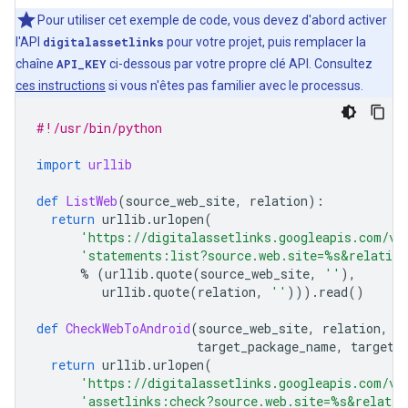
Pour utiliser cet exemple de code, vous devez d'abord activer
l'API
digitalassetlinks
pour votre projet, puis remplacer la
chaîne
API_KEY
ci-dessous par votre propre clé API. Consultez
ces instructions
si vous n'êtes pas familier avec le processus.
#!/usr/bin/python
import
urllib
def
ListWeb
(
source_web_site
,
relation
):
return
urllib
.
urlopen
(
'https://digitalassetlinks.googleapis.com/v1
'statements:list?source.web.site=
%s
&relation
%
(
urllib
.
quote
(
source_web_site
,
''
),
urllib
.
quote
(
relation
,
''
)))
.
read
()
def
CheckWebToAndroid
(
source_web_site
,
relation
,
target_package_name
,
target_
return
urllib
.
urlopen
(
'https://digitalassetlinks.googleapis.com/v1
'assetlinks:check?source.web.site=
%s
&relatio