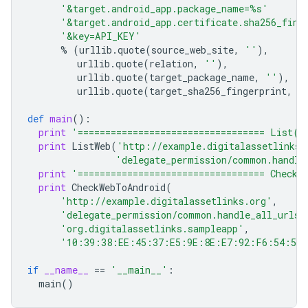
'&target.android_app.package_name=
%s
'
'&target.android_app.certificate.sha256_fing
'&key=API_KEY'
%
(
urllib
.
quote
(
source_web_site
,
''
),
urllib
.
quote
(
relation
,
''
),
urllib
.
quote
(
target_package_name
,
''
),
urllib
.
quote
(
target_sha256_fingerprint
,
'
def
main
():
print
'================================== List()
print
ListWeb
(
'http://example.digitalassetlinks.
'delegate_permission/common.handle
print
'================================== Check(
print
CheckWebToAndroid
(
'http://example.digitalassetlinks.org'
,
'delegate_permission/common.handle_all_urls'
'org.digitalassetlinks.sampleapp'
,
'10:39:38:EE:45:37:E5:9E:8E:E7:92:F6:54:50
if
__name__
==
'__main__'
:
main
()