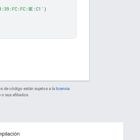
3:39:FC:FC:8E:C1'
)
os de código están sujetos a la
licencia
 o sus afiliados.
pilación