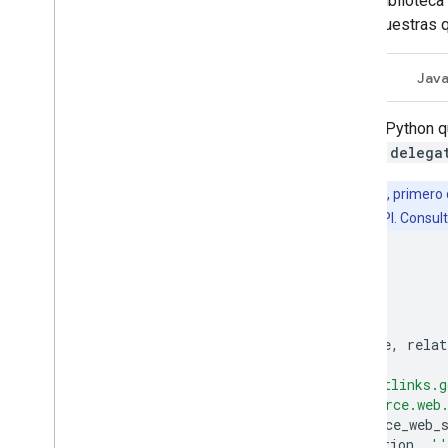
Si la página de muestras de una biblioteca
biblioteca y, tal vez, adaptar las muestras
Python
JavaScript
Go
Jav
Este es un ejemplo simple de Python que
ese sitio realiza la instrucción
delega
Para usar esta muestra de código, primero 
continuación por tu propia clave de API. Consul
#!/usr/bin/python
import
urllib
def
ListWeb
(
source_web_site
,
relat
return
urllib
.
urlopen
(
'https://digitalassetlinks.g
'statements:list?source.web
%
(
urllib
.
quote
(
source_web_
urllib
.
quote
(
relation
,
''