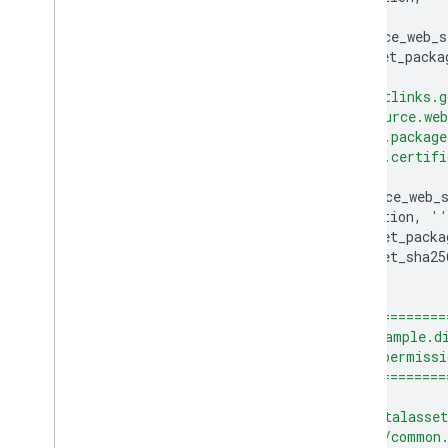
def
CheckWebToAndroid
(
source_web_s
target_packa
return
urllib
.
urlopen
(
'https://digitalassetlinks.g
'assetlinks:check?source.web
'&target.android_app.package
'&target.android_app.certifi
'&key=API_KEY'
%
(
urllib
.
quote
(
source_web_
urllib
.
quote
(
relation
,
''
urllib
.
quote
(
target_packa
urllib
.
quote
(
target_sha25
def
main
():
print
'=========================
print
ListWeb
(
'http://example.d
'delegate_permissi
print
'=========================
print
CheckWebToAndroid
(
'http://example.digitalasset
'delegate_permission/common