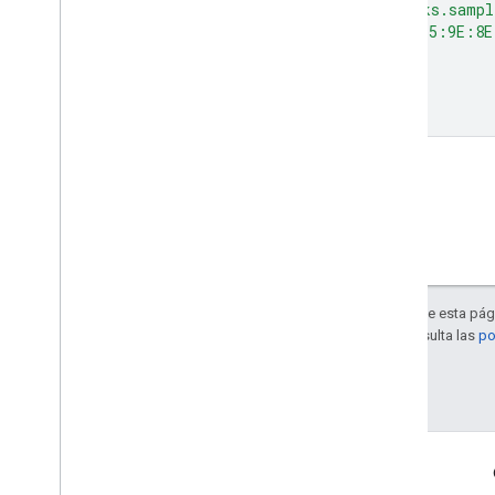
'org.digitalassetlinks.sampl
'10:39:38:EE:45:37:E5:9E:8E
if
__name__
==
'__main__'
:
main
()
Salvo que se indique lo contrario, el contenido de esta pág
Apache 2.0
. Para obtener más información, consulta las
po
Última actualización: 2025-08-31 (UTC)
Información del producto