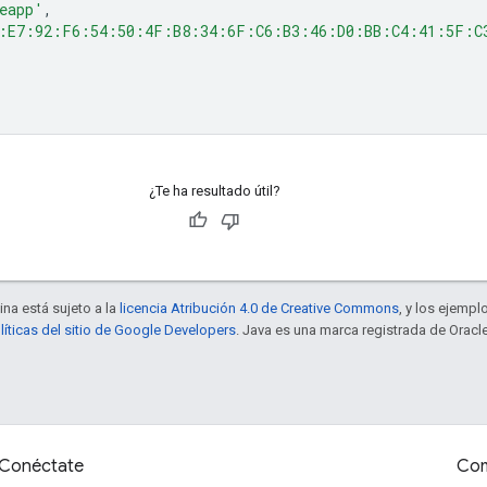
eapp'
,
:E7:92:F6:54:50:4F:B8:34:6F:C6:B3:46:D0:BB:C4:41:5F:C
¿Te ha resultado útil?
ina está sujeto a la
licencia Atribución 4.0 de Creative Commons
, y los ejempl
líticas del sitio de Google Developers
. Java es una marca registrada de Oracle
Conéctate
Com