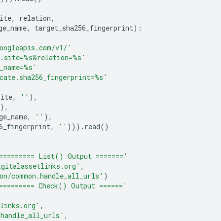
ite
,
relation
,
ge_name
,
target_sha256_fingerprint
):
oogleapis.com/v1/'
.site=
%s
&relation=
%s
'
_name=
%s
'
cate.sha256_fingerprint=
%s
'
site
,
''
),
),
ge_name
,
''
),
6_fingerprint
,
''
)))
.
read
()
========= List() Output ======='
igitalassetlinks.org'
,
on/common.handle_all_urls'
)
========= Check() Output ======'
links.org'
,
.handle_all_urls'
,