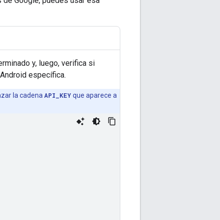
es de Google, puedes usar esa
minado y, luego, verifica si
Android específica.
azar la cadena
API_KEY
que aparece a