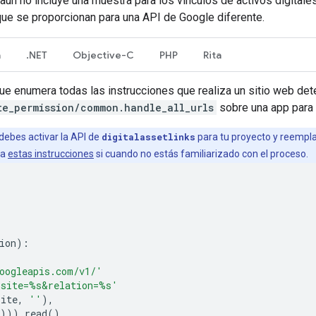
 aún no incluye una muestra para los vínculos de activos digital
 que se proporcionan para una API de Google diferente.
a
.NET
Objective-C
PHP
Rita
 enumera todas las instrucciones que realiza un sitio web deter
te_permission/common.handle_all_urls
sobre una app para 
debes activar la API de
digitalassetlinks
para tu proyecto y reempl
ta
estas instrucciones
si cuando no estás familiarizado con el proceso.
ion
):
oogleapis.com/v1/'
.site=
%s
&relation=
%s
'
site
,
''
),
)))
.
read
()