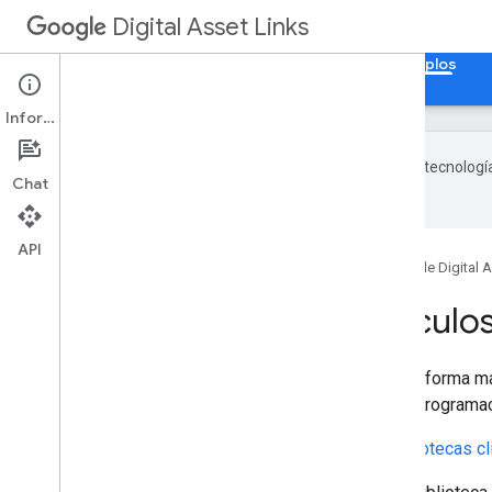
Digital Asset Links
Página principal
Guías
Referencia
Ejemplos
Información
Google utiliza tecnologí
Chat
con IA pueden contener errores.
API
Página principal
Productos
Google Digital A
Ejemplos de Vínculos
El código de muestra suele ser la forma má
Links, selecciona un lenguaje de programac
En las muestras, se usan las
bibliotecas cl