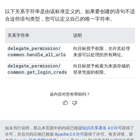
以下关系字符串是由该标准定义的。如果要创建的语句不适
合这些语句类型，您可以定义自己的唯一字符串。
关系字符串
说明
delegate
_
permission
/
向目标授予权限，允许其处理
common
.
handle
_
all
_
urls
来源可以处理的所有网址。
delegate
_
permission
/
向目标授予检索为来源存储的
common
.
get
_
login
_
creds
登录凭据的权限。
该内容对您有帮助吗？
如未另行说明，那么本页面中的内容已根据
知识共享署名 4.0 许可
获得了
许可，并且代码示例已根据
Apache 2.0 许可
获得了许可。有关详情，请