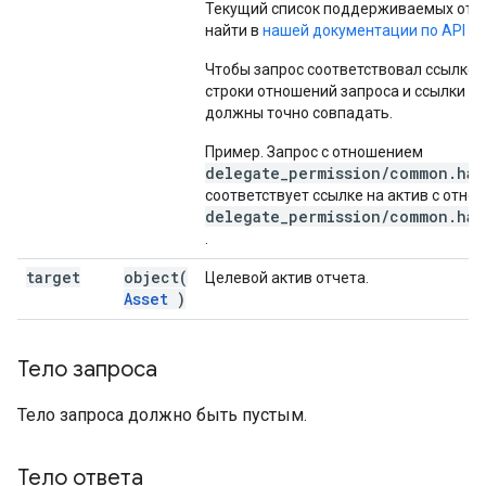
Текущий список поддерживаемых от
найти в
нашей документации по API
.
Чтобы запрос соответствовал ссылке н
строки отношений запроса и ссылки на
должны точно совпадать.
Пример. Запрос с отношением
delegate_permission/common.han
соответствует ссылке на актив с отн
delegate_permission/common.han
.
target
object(
Целевой актив отчета.
Asset
)
Тело запроса
Тело запроса должно быть пустым.
Тело ответа