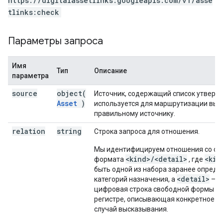
https://digitalassetlinks.googleapis.com/v1/asse
tlinks:check
Параметры запроса
Имя
Тип
Описание
параметра
source
object(
Источник, содержащий список утверж
Asset
)
используется для маршрутизации вы
правильному источнику.
relation
string
Строка запроса для отношения.
Мы идентифицируем отношения со ст
<kind>/<detail>
<kin
формата
, где
быть одной из набора заранее опред
<detail>
категорий назначения, а
— э
цифровая строка свободной формы в
регистре, описывающая конкретное и
случай высказывания.