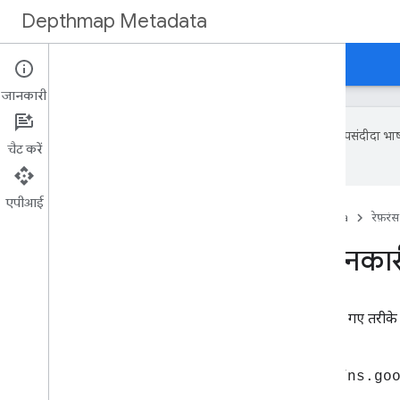
Depthmap Metadata
गाइड
रेफ़रंस
सैंपल
जानकारी
Google आपकी पसंदीदा भाषा म
चैट करें
में गलतियां हो सकती हैं.
एपीआई
होम पेज
प्रॉडक्ट
Depthmap Metadata
रेफ़रंस
संसाधन की खास जानकार
गहराई का डेटा,
एन्कोडिंग सेक्शन
में बताए गए तरीके
है.
एक्सएमएल नेमस्पेस नेमस्पेस
http://ns.go