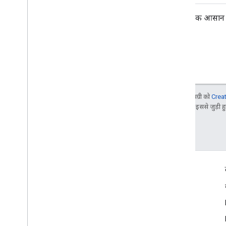
1. ध्यान दें कि कॉन्फ़िडेंस मैप को बढ़ाना एक आ
जब तक कुछ अलग से न बताया जाए, तब तक इस पेज की सामग्री को
Crea
Google Developers साइट नीतियां
देखें. Oracle और/या इससे जुड़ी हुई
आखिरी बार 2025-07-25 (UTC) को अपडेट किया गया.
दर्शकों की दिलचस्पी से जुड़े आंकड़े
Google Developer Program
Google Developer Groups
Google Developer Experts