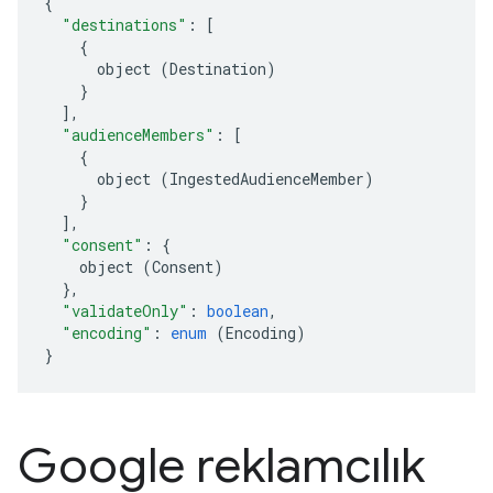
{
"destinations"
:
[
{
object
(
Destination
)
}
],
"audienceMembers"
:
[
{
object
(
IngestedAudienceMember
)
}
],
"consent"
:
{
object
(
Consent
)
},
"validateOnly"
:
boolean
,
"encoding"
:
enum
(
Encoding
)
}
Google reklamcılık