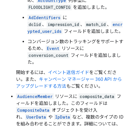
め、
AccountType
列挙型に
FLOODLIGHT_CONFIG
を追加しました。
AdIdentifiers
に
dclid
、
impression_id
、
match_id
、
encr
ypted_user_ids
フィールドを追加しました。
コンバージョン数のトラッキングをサポートす
るため、
Event
リソースに
conversion_count
フィールドを追加しまし
た。
開始するには、
イベント送信ガイド
をご覧くださ
い。また、
キャンペーン マネージャー 360 API から
アップグレードする方法
もご覧ください。
AudienceMember
リソースに
composite_data
フ
ィールドを追加しました。このフィールドは
CompositeData
オブジェクトを受け入
れ、
UserData
や
IpData
など、複数のタイプの ID
を組み合わせることができます。詳細については、