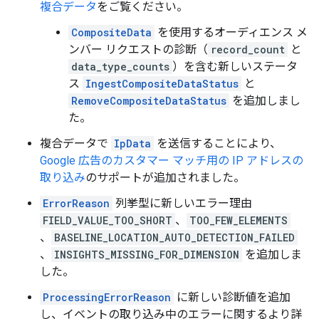
複合データ
をご覧ください。
CompositeData
を使用するオーディエンス メ
ンバー リクエストの診断（
record_count
と
data_type_counts
）を含む新しいステータ
ス
IngestCompositeDataStatus
と
RemoveCompositeDataStatus
を追加しまし
た。
複合データで
IpData
を送信することにより、
Google 広告のカスタマー マッチ用の IP アドレスの
取り込み
のサポートが追加されました。
ErrorReason
列挙型に新しいエラー理由
FIELD_VALUE_TOO_SHORT
、
TOO_FEW_ELEMENTS
、
BASELINE_LOCATION_AUTO_DETECTION_FAILED
、
INSIGHTS_MISSING_FOR_DIMENSION
を追加しま
した。
ProcessingErrorReason
に新しい診断値を追加
し、イベントの取り込み中のエラーに関するより詳