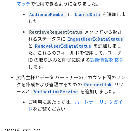
マッチ
で使用できるようになりました。
AudienceMember
に
UserIdData
を追加しま
した。
RetrieveRequestStatus
メソッドから返さ
れるステータスに
IngestUserIdDataStatus
と
RemoveUserIdDataStatus
を追加しまし
た。これらのフィールドを使用して、ユーザー
ID の取り込みと削除に関する
診断情報を取得
します。
広告主様とデータ パートナーのアカウント間のリン
クを作成および管理するための
PartnerLink
リソ
ースと
PartnerLinkService
を追加しました。
ご利用にあたっては、
パートナー リンクガイ
ド
をご覧ください。