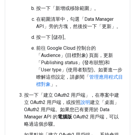
按一下「新增或移除範圍」
。
在範圍清單中，勾選「Data Manager
API」
旁的方塊，然後按一下「更新」
。
按一下 [儲存]
。
前往 Google Cloud 控制台的
「Audience」(目標對象) 頁面，更新
「Publishing status」(發布狀態)
和
「User type」(使用者類型)
。
如要進一步
瞭解這些設定，請參閱「
管理應用程式目
標對象
」。
按一下「建立 OAuth2 用戶端」
，在專案中建
立 OAuth2 用戶端，或按照
說明
建立「桌面」
OAuth2 用戶端。如果您已有要用於 Data
Manager API 的
電腦版
OAuth2 用戶端，可以
略過這個步驟。
如果點按「建立 OAuth2 用戶端」
，系統會提