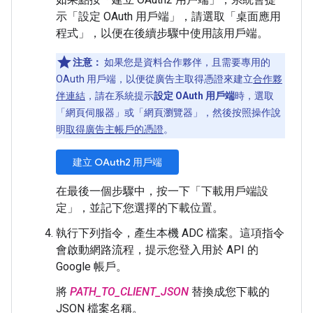
示「設定 OAuth 用戶端」
，請選取「桌面應用
程式」
，以便在後續步驟中使用該用戶端。
注意：
如果您是資料合作夥伴，且需要專用的
OAuth 用戶端，以便從廣告主取得憑證來建立
合作夥
伴連結
，請在系統提示
設定 OAuth 用戶端
時，選取
「網頁伺服器」
或「網頁瀏覽器」
，然後按照操作說
明
取得廣告主帳戶的憑證
。
建立 OAuth2 用戶端
在最後一個步驟中，按一下「下載用戶端設
定」
，並記下您選擇的下載位置。
執行下列指令，產生本機 ADC 檔案。這項指令
會啟動網路流程，提示您登入用於 API 的
Google 帳戶。
將
PATH_TO_CLIENT_JSON
替換成您下載的
JSON 檔案名稱。