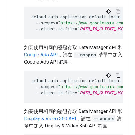
gcloud
auth
application-default
login
\
--scopes
=
"https://www.googleapis.com/aut
--client-id-file
=
"
PATH_TO_CLIENT_JSON
"
如要使用相同的憑證存取 Data Manager API 和
Google Ads API
，請在
--scopes
清單中加入
Google Ads API 範圍：
gcloud
auth
application-default
login
\
--scopes
=
"https://www.googleapis.com/aut
--client-id-file
=
"
PATH_TO_CLIENT_JSON
"
如要使用相同的憑證存取 Data Manager API 和
Display & Video 360 API
，請在
--scopes
清
單中加入 Display & Video 360 API 範圍：