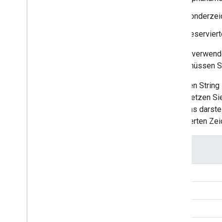
Sonderzeiche
Reservierte
Google verwende
Daher müssen Si
Um einen String 
und ersetzen Si
Zeichens darstel
reservierten Ze
Figur
$
-
_