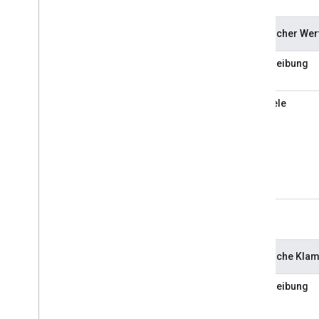
Boolescher Wert 
Beschreibung
Beispiele
Boolesche Klamm
Beschreibung