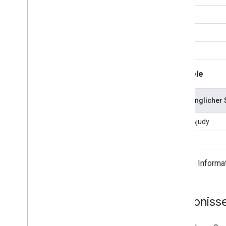
=
&
|
Beispiele
Ursprünglicher 
punch&judy
O'Reilly
Weitere Informa
Ergebniss