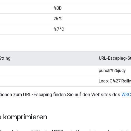
%3D
26 %
%7 °C
String
URL-Escaping-St
punch%26judy
Logo: O%27 Reilly
tionen zum URL-Escaping finden Sie auf den Websites des
W3C
e komprimieren