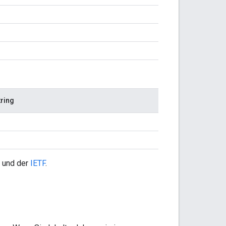
ring
und der
IETF
.