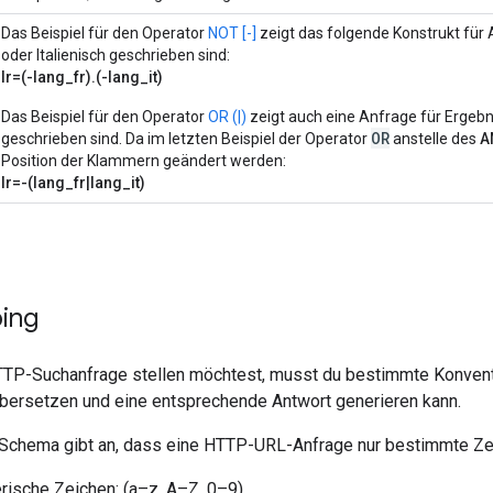
Das Beispiel für den Operator
NOT [-]
zeigt das folgende Konstrukt für 
oder Italienisch geschrieben sind:
lr=(-lang_fr).(-lang_it)
Das Beispiel für den Operator
OR (|)
zeigt auch eine Anfrage für Ergebni
OR
geschrieben sind. Da im letzten Beispiel der Operator
anstelle des
A
Position der Klammern geändert werden:
lr=-(lang_fr|lang_it)
ing
TP-Suchanfrage stellen möchtest, musst du bestimmte Konvent
 übersetzen und eine entsprechende Antwort generieren kann.
hema gibt an, dass eine HTTP-URL-Anfrage nur bestimmte Zeic
ische Zeichen: (a–z, A–Z, 0–9)