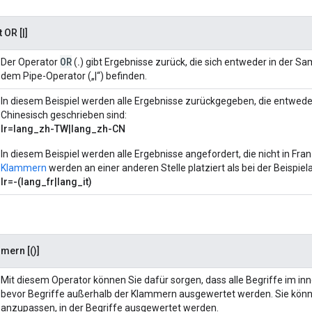
OR [|]
OR
Der Operator
(
.
) gibt Ergebnisse zurück, die sich entweder in der 
dem Pipe-Operator („
|
“) befinden.
In diesem Beispiel werden alle Ergebnisse zurückgegeben, die entwede
Chinesisch geschrieben sind:
lr=lang_zh-TW|lang_zh-CN
In diesem Beispiel werden alle Ergebnisse angefordert, die nicht in Fran
Klammern
werden an einer anderen Stelle platziert als bei der Beispie
lr=-(lang_fr|lang_it)
ern [()]
Mit diesem Operator können Sie dafür sorgen, dass alle Begriffe im 
bevor Begriffe außerhalb der Klammern ausgewertet werden. Sie kö
anzupassen, in der Begriffe ausgewertet werden.