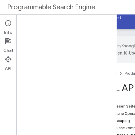
Programmable Search Engine
Startseite
Leitfäden
Referenzen
Support
Info
Chat
übersetzen. KI-Üb
Übersicht
API
Startseite
Produ
Anleitung zur programmierbaren
Suchmaschine
XML AP
Jetzt starten
Programmierbare Suchmaschine
erstellen
Auf dieser Seit
Suchfeld implementieren
Boolesche Opera
Automatische Vervollständigung
aktivieren
URL-Escaping
Suchergebnisse anpassen
Ergebnisse komp
Nächste Schritte