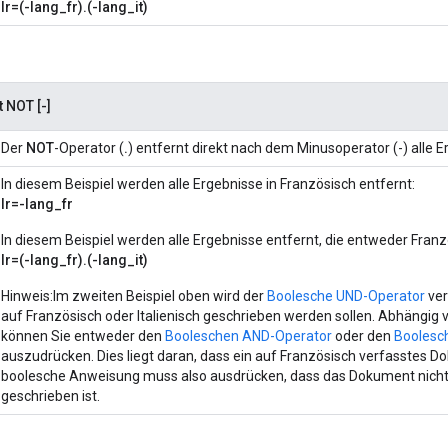
lr=(-lang_fr).(-lang_it)
 NOT [-]
Der
NOT
-Operator (
.
) entfernt direkt nach dem Minusoperator (
-
) alle 
In diesem Beispiel werden alle Ergebnisse in Französisch entfernt:
lr=-lang_fr
In diesem Beispiel werden alle Ergebnisse entfernt, die entweder Franzö
lr=(-lang_fr).(-lang_it)
Hinweis
:Im zweiten Beispiel oben wird der
Boolesche UND-Operator
ver
auf Französisch oder Italienisch geschrieben werden sollen. Abhängig 
können Sie entweder den
Booleschen AND-Operator
oder den
Boolesc
auszudrücken. Dies liegt daran, dass ein auf Französisch verfasstes 
boolesche Anweisung muss also ausdrücken, dass das Dokument nicht
geschrieben ist.