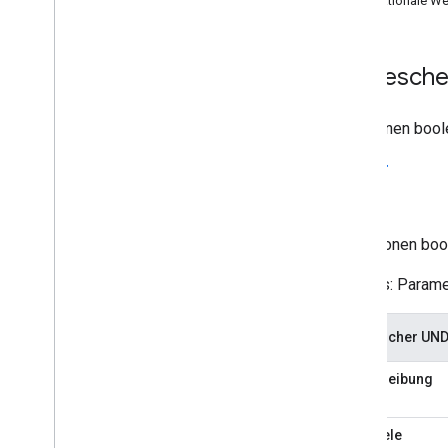
Internationale We
Suchkonfiguration
Konfigurationsdateien
Boolesche
Kontextdatei
Annotationsdatei
Sie können bool
Benutzerdefiniertes Ranking
Suchanfragen verfeinern
cr
Abfragen umschreiben
lr
Werbung
Geld verdienen
Definitionen bo
Administratorkonten
Programmable Search Element API
Hinweis:
Paramet
Programmable Search Element Ads-
Free Paid API
Boolescher UND 
Weitere Beispiele für Callbacks
Beschreibung
Erscheinungsbild
In Komponenten der
Benutzeroberfläche suchen
Beispiele