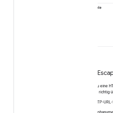
Beispiele
URL-Escap
Wenn du eine HT
Anfrage richtig
Das HTTP-URL-Sc
Alphanumer