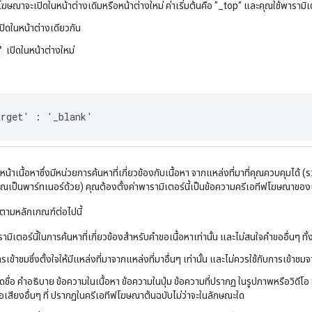
โฆษณาจะเปิดในหน้าต่างเดิมหรือหน้าต่างใหม่ ค่าเริ่มต้นคือ "_top" และคุณใช้พารามิเต
ปิดในหน้าต่างเดียวกัน
'
เปิดในหน้าต่างใหม่
arget' : '_blank'
ที่หน้าเนื้อหาซึ่งมีหน่วยการค้นหาที่เกี่ยวข้องกับเนื้อหา จากแหล่งที่มาที่คุณควบคุมไ
่คุณเป็นพาร์ทเนอร์ด้วย) คุณต้องตั้งค่าพารามิเตอร์นี้เป็นข้อความครีเอทีฟโฆษณาของแ
ตามหลักเกณฑ์ต่อไปนี้
มิเตอร์นี้ในการค้นหาที่เกี่ยวข้องสําหรับคำขอเนื้อหาเท่านั้น และไม่สนใจคําขออื่นๆ ทั
รเข้าชมซึ่งตั้งใจให้มีแหล่งที่มาจากแหล่งที่มาอื่นๆ เท่านั้น และไม่ควรใช้กับการเข้าชม
ดชื่อ คำอธิบาย ข้อความในเนื้อหา ข้อความในปุ่ม ข้อความที่ปรากฏ ในรูปภาพหรือวิดี
อเสียงอื่นๆ ที่ ปรากฏในครีเอทีฟโฆษณาต้นฉบับไม่ว่าจะในลักษณะใด