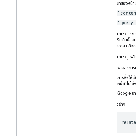
บริบทของหน้าเ
'conte
'query'
หมายเหตุ:
ระบบ
ค่าเริ่มต้นนี
บทความ บล็อกโ
หมายเหตุ:
หลัก
ฟีเจอร์การค
การสื่อให้
หน้าที่ไม่ใ
Google อาจ
ตัวอย่าง
'relat