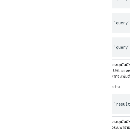
'query
'query'
resultsPageBaseUrl
ต้องระบุเมื่อม
ระบุ URL ของหน
ค้นหาที่จะเพิ่ม
ตัวอย่าง
'resul
relatedSearchTargeting
ต้องระบุเมื่อม
ต้องระบุพารามิ