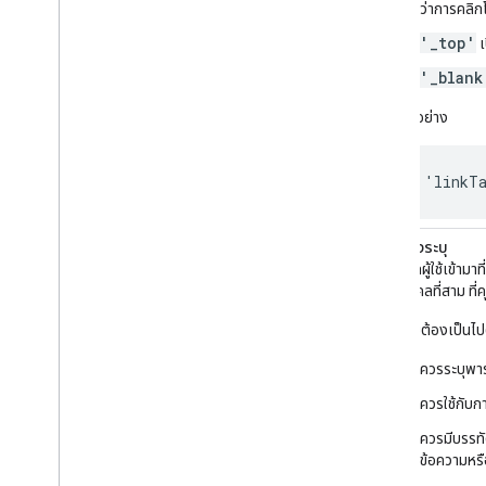
ระบุว่าการคลิก
'_top'
เ
'_blank
ตัวอย่าง
'linkT
referrerAdCreative
ต้องระบุ
หากผู้ใช้เข้ามา
บุคคลที่สาม ที
โดยต้องเป็นไป
ควรระบุพารา
ควรใช้กับกา
ควรมีบรรทั
ข้อความหรื