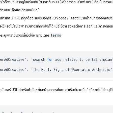
าใดก็ตามที่ปรากฏในครีเอทีฟโฆษณาต้นฉบับ (หรือการรวมค่าเพิ่มเติม) ถือเป็นการละเมิดค
งตัวพิมพ์เล็กและตัวพิมพ์ใหญ่
ข้ารหัส UTF-8 ที่ถูกต้อง รองรับอักขระ Unicode / เครื่องหมายกำกับการออกเสียง
ใช้หรือไม่สนใจพารามิเตอร์ที่คุณส่งก็ได้ เมื่อใช้อาจส่งผลต่อการเลือก และการจัดอัน
terms
งระบุ
พารามิเตอร์นี้เมื่อใช้พารามิเตอร์
erAdCreative
'
:
'
search
for
ads
related
to
dental
implan
erAdCreative
'
:
'
The
Early
Signs
of
Psoriatic
Arthritis
'
ามิเตอร์ URL สําหรับคำค้นหาในหน้าผลการค้นหา ค่าเริ่มต้นจะเป็น "q" หากไม่ได้ระบุไว้