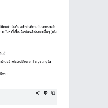
)
ิโดยค่าเริ่มต้น อย่างไรก็ตาม โปรดทราบว่า
ารค้นหาที่เกี่ยวข้องในหน้าประเภทอื่นๆ (เช่น
็บนี้
บพารามิเตอร์ relatedSearchTargeting ใน
นก็ตาม