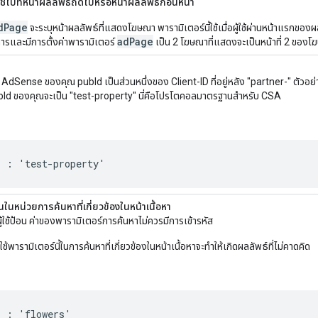
ู้ใช้ไปที่หน้าผลลัพธ์ถัดไปหรือหน้าผลลัพธ์ก่อนหน้า
dPage
จะระบุหน้าผลลัพธ์ที่แสดงโฆษณา พารามิเตอร์นี้ใช้เมื่อผู้ใช้ผ่านหน้าแรกขอ
adPage
รและมีการตั้งค่าพารามิเตอร์
เป็น 2 โฆษณาที่แสดงจะเป็นหน้าที่ 2 ของ
ID AdSense ของคุณ pubId เป็นส่วนหนึ่งของ Client-ID ที่อยู่หลัง "partner-" ตัวอย
bId ของคุณจะเป็น "test-property" นี่คือโปรโตคอลมาตรฐานสำหรับ CSA
' : 'test-property'
นในหน่วยการค้นหาที่เกี่ยวข้องในหน้าเนื้อหา
่ผู้ใช้ป้อน ค่าของพารามิเตอร์การค้นหาไม่ควรมีการเข้ารหัส
ช้พารามิเตอร์นี้ในการค้นหาที่เกี่ยวข้องในหน้าเนื้อหาจะทำให้เกิดผลลัพธ์ที่ไม่คาดคิด
' : 'flowers'