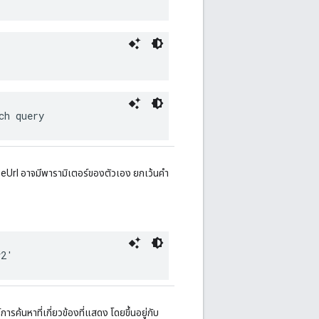
ch query
aseUrl อาจมีพารามิเตอร์ของตัวเอง ยกเว้นคํา
v2'
รค้นหาที่เกี่ยวข้องที่แสดง โดยขึ้นอยู่กับ