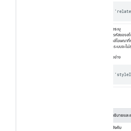
'relat
styleId
ต้องระบุ
ระบุรหัสของสไ
สไตล์โฆษณาที่
และระบบจะไม่ส
ตัวอย่าง
'style
ไม่บังคับ
พารามิเตอร์
คำอธิบายและต
linkTarget
ไม่บังคับ