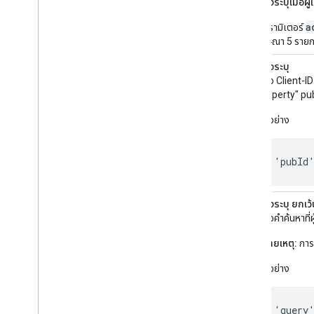
adPage
ต้องระบุเมื่อผ
a
พารามิเตอร์
โฆษณา 5 รายกา
pubId
ต้องระบุ
นี่คือ Client-
property" pu
ตัวอย่าง
'pubId
query
ต้องระบุ ยกเว้
นี่คือคำค้นหาที
หมายเหตุ:
การใ
ตัวอย่าง
'query