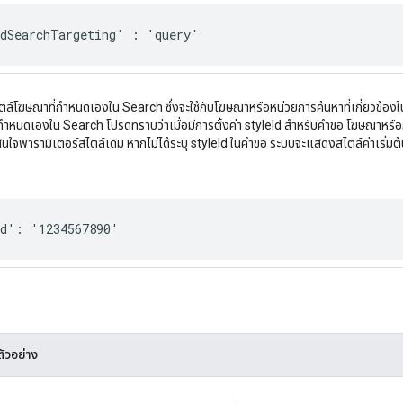
edSearchTargeting' : 'query'
ตล์โฆษณาที่กำหนดเองใน Search ซึ่งจะใช้กับโฆษณาหรือหน่วยการค้นหาที่เกี่ยวข้องใ
กำหนดเองใน Search โปรดทราบว่าเมื่อมีการตั้งค่า styleId สําหรับคําขอ โฆษณาหรือก
นใจพารามิเตอร์สไตล์เดิม หากไม่ได้ระบุ styleId ในคําขอ ระบบจะแสดงสไตล์ค่าเริ่ม
Id': '1234567890'
ัวอย่าง