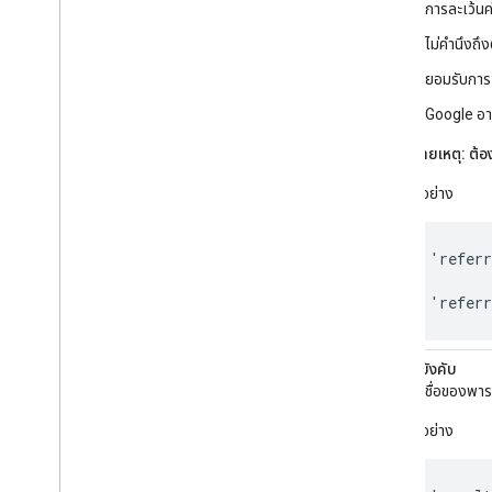
การละเว้นค่
ไม่คำนึงถึ
ยอมรับการเ
Google อาจ
หมายเหตุ:
ต้อ
ตัวอย่าง
'
referr
'
referr
resultsPageQueryParam
ไม่บังคับ
ระบุชื่อของพาร
ตัวอย่าง