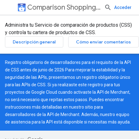
Comparison Shopping Service API
Acceder
Administra tu Servicio de comparación de productos (CSS)
y controla tu cartera de productos de CSS.
Descripción general
Cómo enviar comentarios
Registro obligatorio de desarrolladores para el requisito de la API
de CSS antes de junio de 2026 Para mejorar la estabilidad y la
seguridad de las APIs, presentamos un registro obligatorio único
para las APIs de CSS. Si ya realizaste este registro para tus
proyectos de Google Cloud cuando activaste la API de Merchant,
no será necesario que repitas estos pasos. Puedes encontrar
instrucciones más detalladas en nuestro
sitio para
desarrolladores de la API de Merchant
. Además, nuestro
equipo
de asistencia para la API
está disponible si necesitas más ayuda.