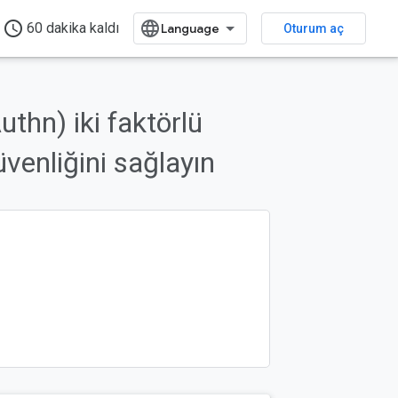
access_time
60 dakika kaldı
Oturum aç
thn) iki faktörlü
venliğini sağlayın