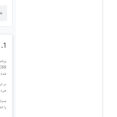
🐟 پشتیبانی تصویر صادراتی را
اضافه کنید
🐟 پشتیبانی API دسترسی به
فایل سیستم را اضافه کنید
🐟 اضافه کردن Contacts
1. قبل از شروع
Picker API پشتیبانی
🐟 پشتیبانی از API کلیپ بورد
Async را اضافه کنید
🐟 پشتیبانی Badging API را
شده 
اضافه کنید
🐟 پشتیبانی Screen Wake
می‌ده
Lock API را اضافه کنید
بسیار
🐟 پشتیبانی Periodic
را تن
Background Sync API را
اضافه کنید