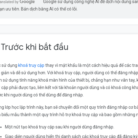
Google sử dụng công nghệ AI để dịch nội dung s
ạn ưu tiên. Bản dịch bằng AI có thể có lỗi.
. Trước khi bắt đầu
c sử dụng
khoá truy cập
thay vì mật khẩu là một cách hiệu quả để các tr
 giản và dễ sử dụng hơn. Với khoá truy cập, người dùng có thể đăng nh
h sử dụng tính năng khoá màn hình của thiết bị, chẳng hạn như vân tay, 
y cập phải được tạo, liên kết với tài khoản người dùng và có khoá công 
ớc khi người dùng có thể dùng để đăng nhập.
ng lớp học lập trình này, bạn sẽ chuyển đổi một quy trình đăng nhập cơ
n biểu mẫu thành một quy trình hỗ trợ khoá truy cập và bao gồm những n
Một nút tạo khoá truy cập sau khi người dùng đăng nhập.
Giao diện người dùng hiển thị danh sách các khoá truy cập đã đăng ký