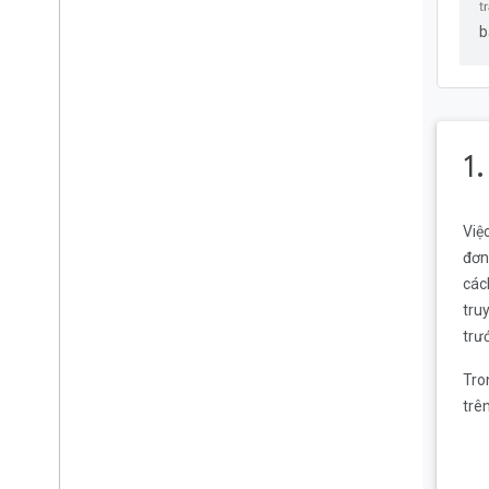
tính năng tự động điền của
b
trình duyệt
Xin chúc mừng!
1
Việ
đơn
các
tru
trư
Tro
trê